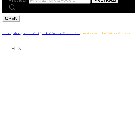
OPEN
Home
/
Shop
/
Keramičari
/
Električni rezači keramike
/
Rubi 45910 Električni rezač ND-200
-11%