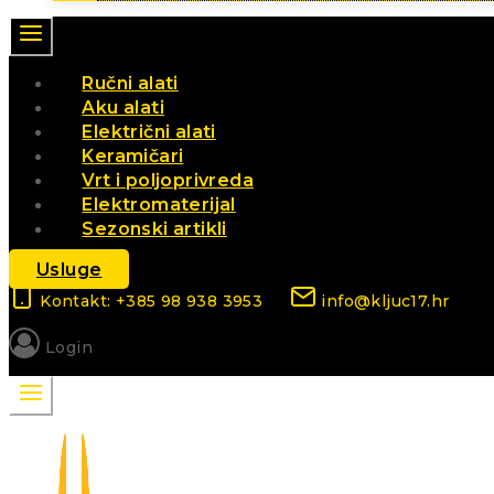
Ručni alati
Aku alati
Električni alati
Keramičari
Vrt i poljoprivreda
Elektromaterijal
Sezonski artikli
Usluge
Kontakt: +385 98 938 3953
info@kljuc17.hr
Login