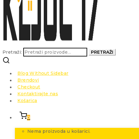
Pretraži:
PRETRAŽI
Blog Without Sidebar
Brendovi
Checkout
Kontaktirajte nas
Košarica
0
Nema proizvoda u košarici.