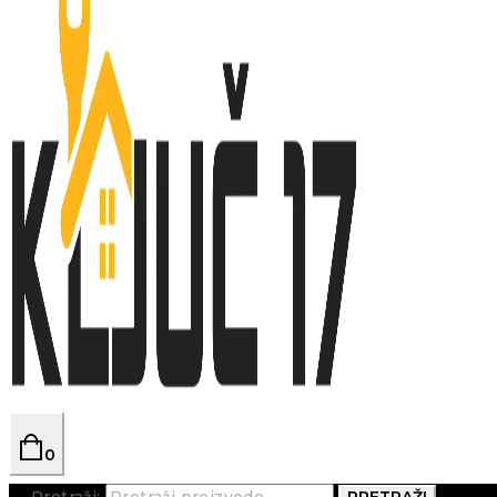
0
Pretraži:
PRETRAŽI