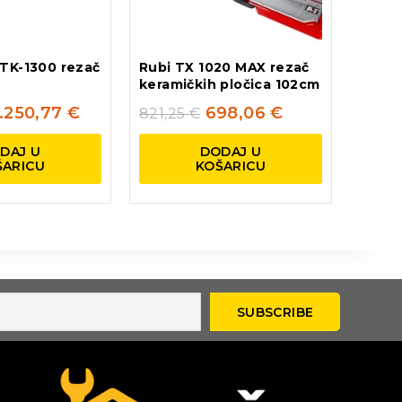
 TK-1300 rezač
Rubi TX 1020 MAX rezač
keramičkih pločica 102cm
1.250,77
€
698,06
€
821,25
€
DAJ U
DODAJ U
ŠARICU
KOŠARICU