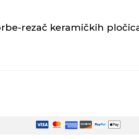
orbe-rezač keramičkih ploči