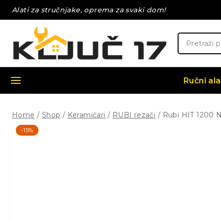
Skip
Alati za stručnjake, oprema za svaki dom!
to
content
Pretraži:
Ručni ala
Home
/
Shop
/
Keramičari
/
RUBI rezači
/
Rubi HIT 1200 N
-15%