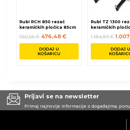
Rubi RCH 850 rezač
Rubi TZ 1300 rez
keramičkih pločica 85cm
keramičkih ploči
476,48
€
1.007
560,56
€
1.184,93
€
DODAJ U
DODAJ 
KOŠARICU
KOŠARIC
Prijavi se na newsletter
Primaj najnovije informacije o događajima, pon