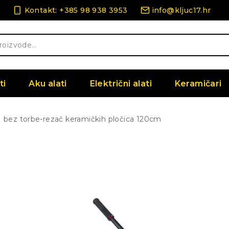
Kontakt: +385 98 938 3953
info@kljuc17.hr
ti
Aku alati
Električni alati
Keramičari
 bez torbe-rezač keramičkih pločica 120cm