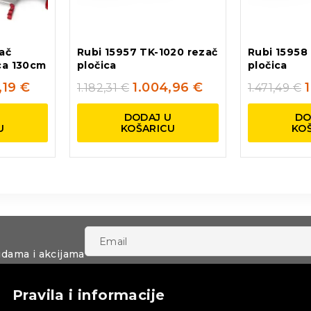
ač
Rubi 15957 TK-1020 rezač
Rubi 15958
ca 130cm
pločica
pločica
,19
€
1.004,96
€
1.182,31
€
1.471,49
€
U
DODAJ U
DO
U
KOŠARICU
KO
udama i akcijama
Pravila i informacije