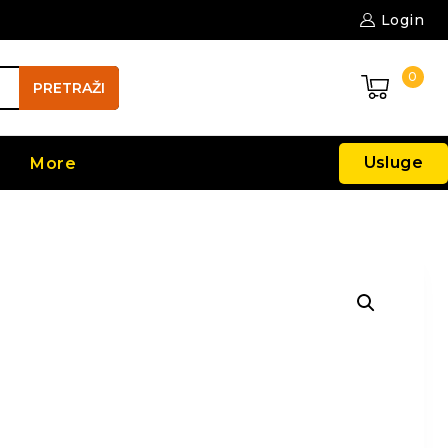
Login
0
PRETRAŽI
Usluge
More