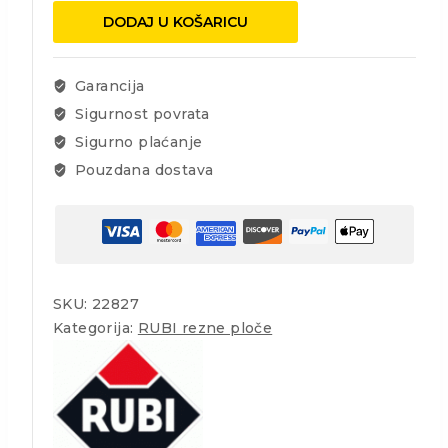
115
DODAJ U KOŠARICU
PRO
rezna
ploča
Garancija
suho
Sigurnost povrata
količina
Sigurno plaćanje
Pouzdana dostava
SKU:
22827
Kategorija:
RUBI rezne ploče