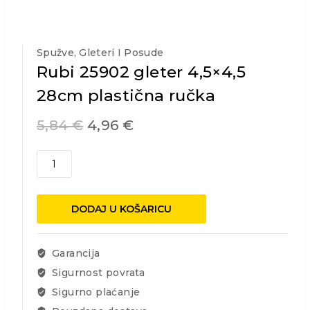
Spužve, Gleteri I Posude
Rubi 25902 gleter 4,5×4,5
28cm plastična ručka
5,84
€
4,96
€
Rubi
25902
gleter
4,5x4,5
DODAJ U KOŠARICU
28cm
plastična
ručka
Garancija
količina
Sigurnost povrata
Sigurno plaćanje