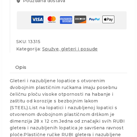
Pouzdana dostava
SKU:
13315
Kategorija:
Spužve, gleteri i posude
Opis
Gleteri i nazubljene lopatice s otvorenim
dvobojnim plastičnim ručkama imaju posebnu
čeličnu ploču visoke otpornosti na habanje i
zaštitu od korozije s bezbojnim lakom
(STEEL).List na lopatici i nazubljenoj lopatici s
otvorenom dvobojnom plastičnom drškom je
dimenzija 28 x 12 cm.Jedna od značajki svih RUBI
gletera i nazubljenih lopatica je savršena ravnost
ploče.Plastične ručke RUBI gletera i nazubljene