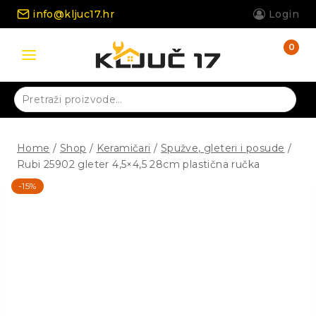
Skip
info@kljuc17.hr
Login
to
content
0
Pretraži:
Home
/
Shop
/
Keramičari
/
Spužve, gleteri i posude
/
Rubi 25902 gleter 4,5×4,5 28cm plastična ručka
-15%