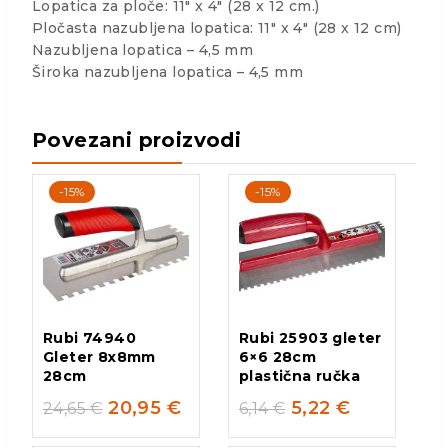
Lopatica za ploče: 11″ x 4″ (28 x 12 cm.)
Pločasta nazubljena lopatica: 11″ x 4″ (28 x 12 cm)
Nazubljena lopatica – 4,5 mm
Široka nazubljena lopatica – 4,5 mm
Povezani proizvodi
-15%
-15%
Rubi 74940
Rubi 25903 gleter
Gleter 8x8mm
6×6 28cm
28cm
plastična ručka
20,95
€
5,22
€
24,65
€
6,14
€