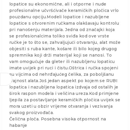
lopatice su ekonomične, ali i otporne i nude
profesionalne učvršćivače keramičkih pločica vrlo
pouzdanu opciju.Modeli lopatice i nazubljene
lopatice s otvorenim ručkama olakšavaju kontrolu
pri nanošenju materijala. Jedna od značajki koja
se profesionalcima toliko sviđa kod ove vrste
ručke je to što se, zahvaljujući otvaranju, alat može
objesiti s ruba kante, košare ili bilo kojeg drugog
spremnika koji drži materijal koji se nanosi. To
vam omogućuje da gleter ili nazubljenu lopaticu
imate uvijek pri ruci i čistu.Oštrica i ručka spojeni
su vijcima od nehrđajućeg čelika, za poboljšanu
trajnost alata.Još jedan aspekt po kojem se RUBI
lopatica i nazubljena lopatica izdvaja od ostalih je
širok raspon modela i veličina ureza.Kod primjene
ljepila za postavljanje keramičkih pločica uvijek se
mora uzeti u obzir vrijeme otvaranja i vezivanja
svakog proizvođača.
Čelična ploča. Posebna visoka otpornost na
habanje