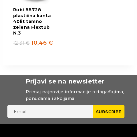
Rubi 88728
plastična kanta
40lit tamno
zelena Flextub
N.3
10,46
€
12,31
€
Prijavi se na newsletter
Primaj najnovije informacije o događajima,
ponudama i akcijama