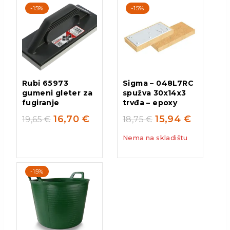
-15%
-15%
Rubi 65973
Sigma – 048L7RC
gumeni gleter za
spužva 30x14x3
fugiranje
trvđa – epoxy
16,70
€
15,94
€
19,65
€
18,75
€
Nema na skladištu
-15%