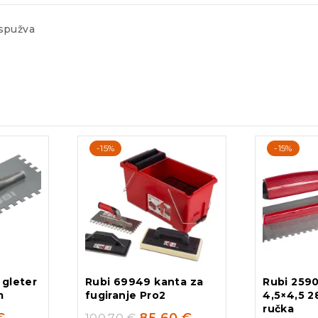
pužva
-15%
-15%
 gleter
Rubi 69949 kanta za
Rubi 2590
m
fugiranje Pro2
4,5×4,5 2
ručka