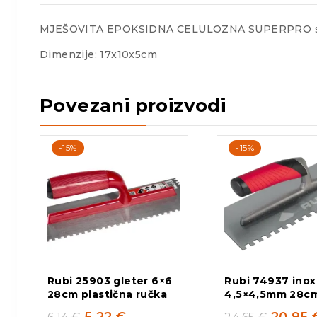
MJEŠOVITA EPOKSIDNA CELULOZNA SUPERPRO s
Dimenzije: 17x10x5cm
Povezani proizvodi
-15%
-15%
Rubi 25903 gleter 6×6
Rubi 74937 inox
28cm plastična ručka
4,5×4,5mm 28c