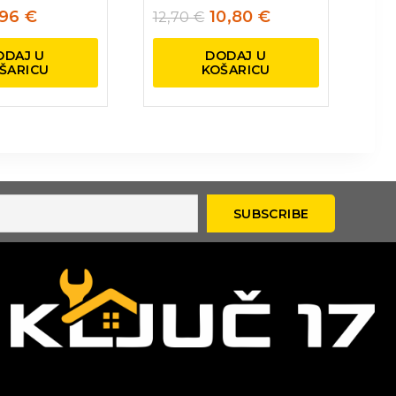
,96
€
10,80
€
12,70
€
ODAJ U
DODAJ U
ŠARICU
KOŠARICU