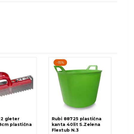
-15%
2 gleter
Rubi 88725 plastična
8cm plastična
kanta 40lit S.Zelena
Flextub N.3