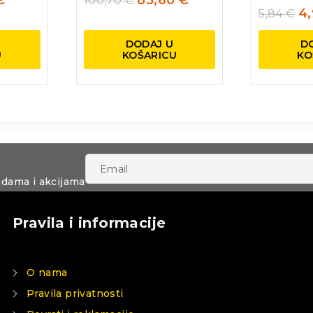
€
85,60
€
100,70
€
4
5,84
€
DODAJ U
D
U
KOŠARICU
KO
udama i akcijama
Pravila i informacije
O nama
Pravila privatnosti