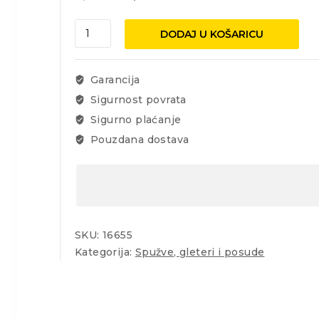
Rubi
DODAJ U KOŠARICU
22929
spužva
epoxy
Garancija
Superpro
Sigurnost povrata
17x10x5cm
Sigurno plaćanje
količina
Pouzdana dostava
SKU:
16655
Kategorija:
Spužve, gleteri i posude