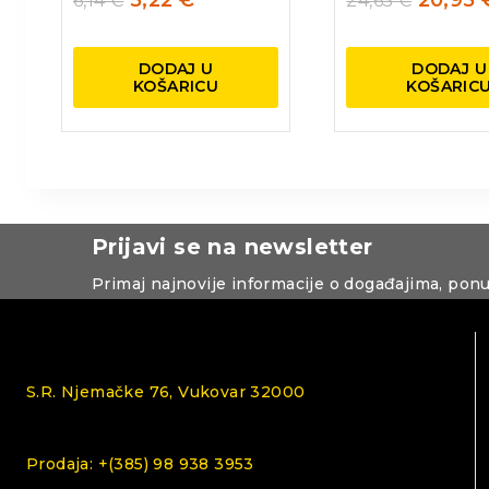
5,22
€
20,95
6,14
€
24,65
€
DODAJ U
DODAJ U
KOŠARICU
KOŠARIC
Prijavi se na newsletter
Primaj najnovije informacije o događajima, pon
S.R. Njemačke 76, Vukovar 32000
Prodaja: +(385) 98 938 3953