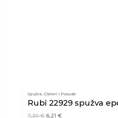
Spužve, Gleteri I Posude
Rubi 22929 spužva ep
7,30
€
6,21
€