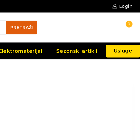
Login
0
PRETRAŽI
Usluge
Elektromaterijal
Sezonski artikli