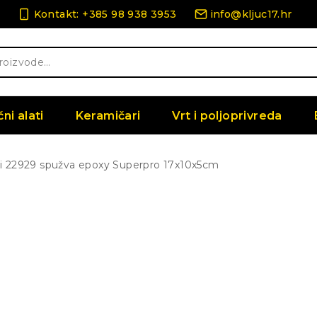
Kontakt: +385 98 938 3953
info@kljuc17.hr
čni alati
Keramičari
Vrt i poljoprivreda
i 22929 spužva epoxy Superpro 17x10x5cm