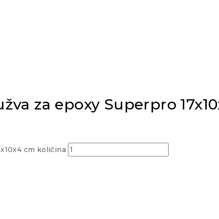
užva za epoxy Superpro 17x1
x10x4 cm količina