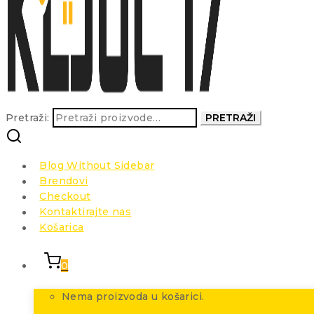
Pretraži:
PRETRAŽI
Blog Without Sidebar
Brendovi
Checkout
Kontaktirajte nas
Košarica
0
Nema proizvoda u košarici.