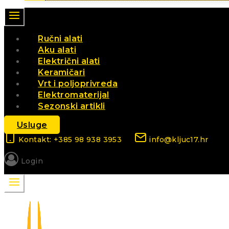
Ručni alati
Aku alati
Električni alati
Keramičari
Vrt i poljoprivreda
Elektromaterijal
Sezonski artikli
Usluge
Kontakt: +385 98 938 3953
info@kljuc17.hr
Login