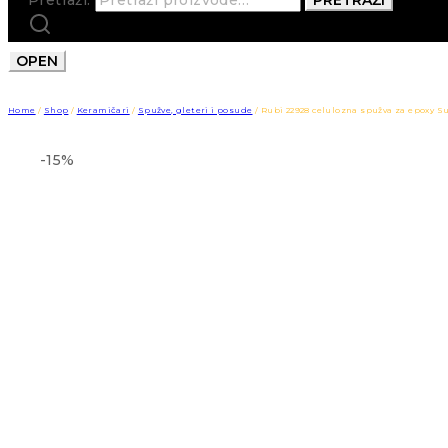
OPEN
Home
/
Shop
/
Keramičari
/
Spužve, gleteri i posude
/
Rubi 22928 celulozna spužva za epoxy S
-15%