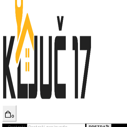
0
Pretraži:
PRETRAŽI