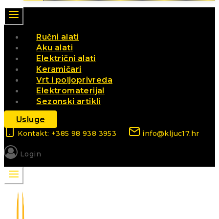
Ručni alati
Aku alati
Električni alati
Keramičari
Vrt i poljoprivreda
Elektromaterijal
Sezonski artikli
Usluge
Kontakt: +385 98 938 3953
info@kljuc17.hr
Login