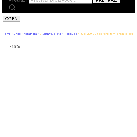
OPEN
Home
/
Shop
/
Keramičari
/
Spužve, gleteri i posude
/
Rubi 22912 Superpro zamjenski držač
-15%