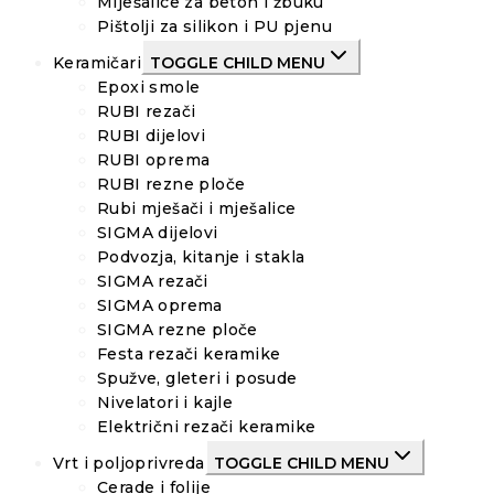
Miješalice za beton i žbuku
Pištolji za silikon i PU pjenu
Keramičari
TOGGLE CHILD MENU
Epoxi smole
RUBI rezači
RUBI dijelovi
RUBI oprema
RUBI rezne ploče
Rubi mješači i mješalice
SIGMA dijelovi
Podvozja, kitanje i stakla
SIGMA rezači
SIGMA oprema
SIGMA rezne ploče
Festa rezači keramike
Spužve, gleteri i posude
Nivelatori i kajle
Električni rezači keramike
Vrt i poljoprivreda
TOGGLE CHILD MENU
Cerade i folije