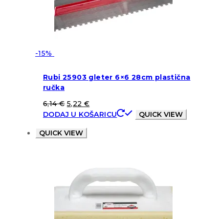
-15%
Rubi 25903 gleter 6×6 28cm plastična
ručka
6,14
€
5,22
€
DODAJ U KOŠARICU
QUICK VIEW
QUICK VIEW