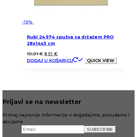
-15%
Rubi 24974 spužva sa držačem PRO
28x14x3 cm
10,01
€
8,51
€
DODAJ U KOŠARICU
QUICK VIEW
Prijavi se na newsletter
Primaj najnovije informacije o događajima, ponudama i
akcijama