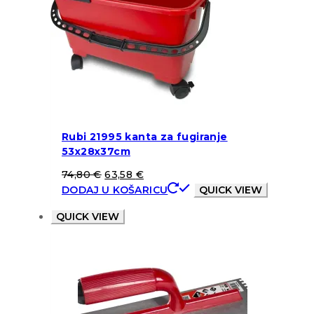
Rubi 21995 kanta za fugiranje
53x28x37cm
74,80
€
63,58
€
DODAJ U KOŠARICU
QUICK VIEW
QUICK VIEW