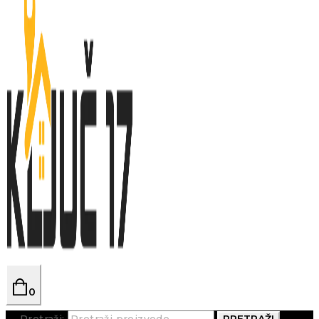
0
Pretraži:
PRETRAŽI