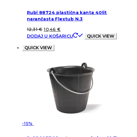
Rubi 88724 plastična kanta 40lit
narančasta Flextub N.3
12,31
€
10,46
€
DODAJ U KOŠARICU
QUICK VIEW
QUICK VIEW
-15%