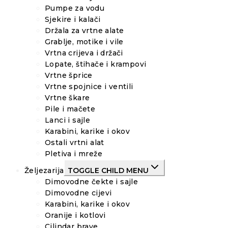
Pumpe za vodu
Sjekire i kalači
Držala za vrtne alate
Grablje, motike i vile
Vrtna crijeva i držači
Lopate, štihače i krampovi
Vrtne šprice
Vrtne spojnice i ventili
Vrtne škare
Pile i mačete
Lanci i sajle
Karabini, karike i okov
Ostali vrtni alat
Pletiva i mreže
Željezarija
TOGGLE CHILD MENU
Dimovodne čekte i sajle
Dimovodne cijevi
Karabini, karike i okov
Oranije i kotlovi
Cilindar brave