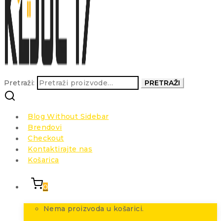
Pretraži:
PRETRAŽI
Blog Without Sidebar
Brendovi
Checkout
Kontaktirajte nas
Košarica
0
Nema proizvoda u košarici.