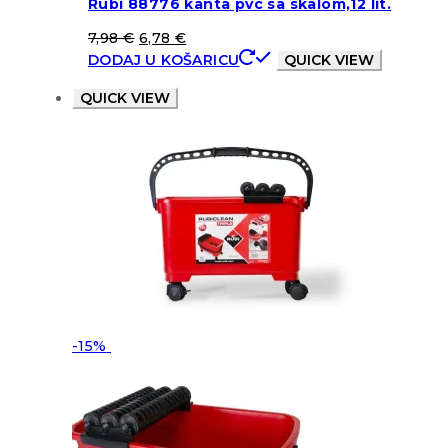
Rubi 88776 kanta pvc sa skalom,12 lit.
7,98
€
6,78
€
DODAJ U KOŠARICU
QUICK VIEW
QUICK VIEW
-15%