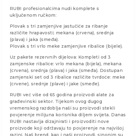
RUBI profesionalcima nudi komplete s
uključenom ručkom:
Plovak s tri zamjenjive jastučiće za ribanje
različite hrapavosti; mekana (crvena), srednja
(plava) i jaka (smeđa).
Plovak s tri vrlo meke zamjenjive ribalice (bijele).
Uz pakete rezervnih dijelova: Kompleti od 3
zamjenske ribalice: vrlo mekana (bijela), mekana
(crvena), srednja (plava) i jaka (smeđa). Dostupan
zamjenski set od 3 ribalice različite tvrdoće: meke
(crvene), srednje (plave) i jake (smeđe).
RUBI već više od 65 godina proizvodi alate za
građevinski sektor. Tijekom ovog dugog
vremenskog razdoblja naši su proizvodi stekli
povjerenje milijuna korisnika diljem svijeta. Danas
RUBI nastavlja dizajnirati i proizvoditi nove
proizvode koji održavaju to povjerenje na najvišoj
razini. Naš brend, kao i naši proizvodi, sinonim su