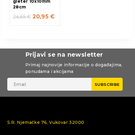
gleter 10x10mm
28cm
20,95
€
24,65
€
Prijavi se na newsletter
Primaj najnovije informacije o događajima,
ponudama i akcijama
S.R. Njemačke 76, Vukovar 32000