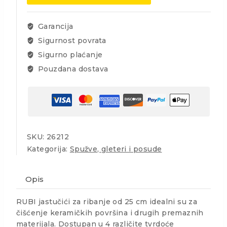
3
mix
filca
Garancija
količina
Sigurnost povrata
Sigurno plaćanje
Pouzdana dostava
SKU:
26212
Kategorija:
Spužve, gleteri i posude
Opis
RUBI jastučići za ribanje od 25 cm idealni su za
čišćenje keramičkih površina i drugih premaznih
materijala. Dostupan u 4 različite tvrdoće