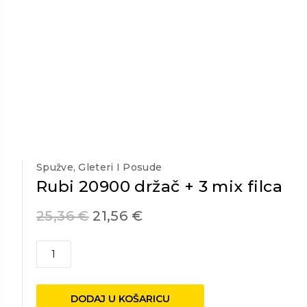
Spužve, Gleteri I Posude
Rubi 20900 držač + 3 mix filca
25,36
€
21,56
€
Rubi
20900
držač
+
DODAJ U KOŠARICU