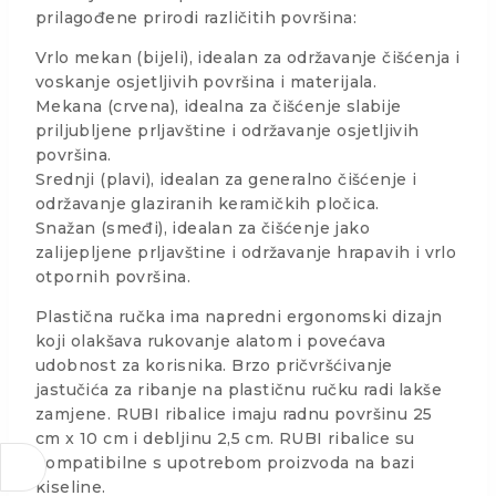
prilagođene prirodi različitih površina:
Vrlo mekan (bijeli), idealan za održavanje čišćenja i
voskanje osjetljivih površina i materijala.
Mekana (crvena), idealna za čišćenje slabije
priljubljene prljavštine i održavanje osjetljivih
površina.
Srednji (plavi), idealan za generalno čišćenje i
održavanje glaziranih keramičkih pločica.
Snažan (smeđi), idealan za čišćenje jako
zalijepljene prljavštine i održavanje hrapavih i vrlo
otpornih površina.
Plastična ručka ima napredni ergonomski dizajn
koji olakšava rukovanje alatom i povećava
udobnost za korisnika. Brzo pričvršćivanje
jastučića za ribanje na plastičnu ručku radi lakše
zamjene. RUBI ribalice imaju radnu površinu 25
cm x 10 cm i debljinu 2,5 cm. RUBI ribalice su
kompatibilne s upotrebom proizvoda na bazi
kiseline.