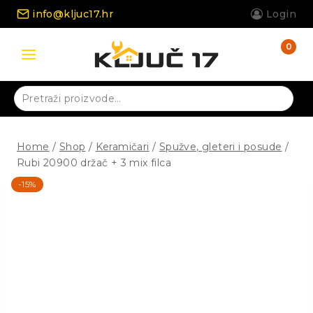
Skip
info@kljuc17.hr
Login
to
content
0
Pretraži:
Home
/
Shop
/
Keramičari
/
Spužve, gleteri i posude
/
Rubi 20900 držač + 3 mix filca
-15%