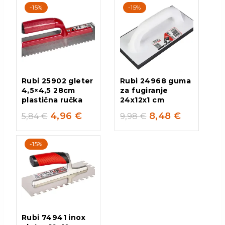
-15%
-15%
Rubi 25902 gleter
Rubi 24968 guma
4,5×4,5 28cm
za fugiranje
plastična ručka
24x12x1 cm
4,96
€
8,48
€
5,84
€
9,98
€
-15%
Rubi 74941 inox