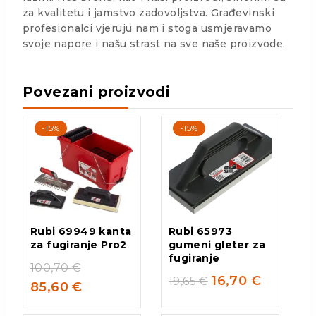
za kvalitetu i jamstvo zadovoljstva. Građevinski
profesionalci vjeruju nam i stoga usmjeravamo
svoje napore i našu strast na sve naše proizvode.
Povezani proizvodi
-15%
-15%
Rubi 69949 kanta
Rubi 65973
za fugiranje Pro2
gumeni gleter za
fugiranje
100,70
€
16,70
€
19,65
€
85,60
€