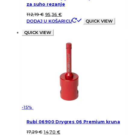
za suho rezanje
112,19
€
95,36
€
DODAJ U KOŠARICU
QUICK VIEW
QUICK VIEW
-15%
Rubi 06900 Drygres 06 Premium kruna
17,29
€
14,70
€