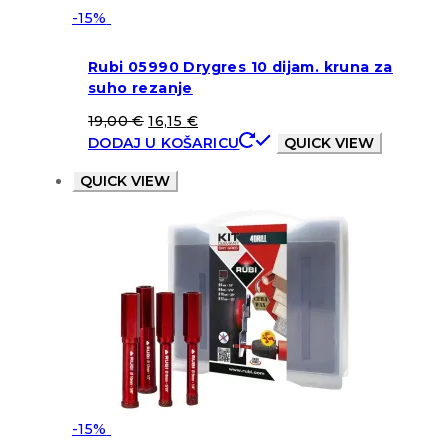
-15%
Rubi 05990 Drygres 10 dijam. kruna za
suho rezanje
19,00
€
16,15
€
DODAJ U KOŠARICU
QUICK VIEW
QUICK VIEW
-15%