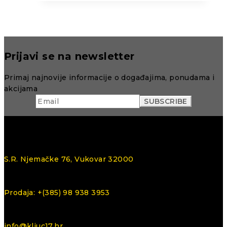
Prijavi se na newsletter
Primaj najnovije informacije o događajima, ponudama i
akcijama
S.R. Njemačke 76, Vukovar 32000
Prodaja: +(385) 98 938 3953
info@kljuc17.hr