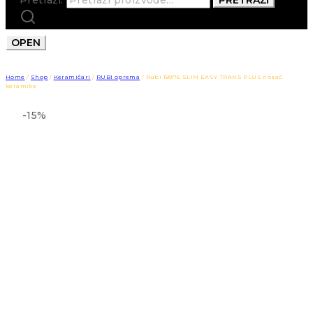
OPEN
Home
/
Shop
/
Keramičari
/
RUBI oprema
/
Rubi 18976 SLIM EASY TRANS PLUS nosač
keramike
-15%