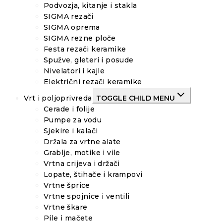
Podvozja, kitanje i stakla
SIGMA rezači
SIGMA oprema
SIGMA rezne ploče
Festa rezači keramike
Spužve, gleteri i posude
Nivelatori i kajle
Električni rezači keramike
Vrt i poljoprivreda
TOGGLE CHILD MENU
Cerade i folije
Pumpe za vodu
Sjekire i kalači
Držala za vrtne alate
Grablje, motike i vile
Vrtna crijeva i držači
Lopate, štihače i krampovi
Vrtne šprice
Vrtne spojnice i ventili
Vrtne škare
Pile i mačete