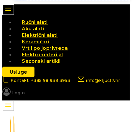
Ručni alati
Aku alati
Električni alati
Keramičari
Vrt i poljoprivreda
Elektromaterijal
Sezonski artikli
Usluge
Kontakt: +385 98 938 3953
info@kljuc17.hr
Login