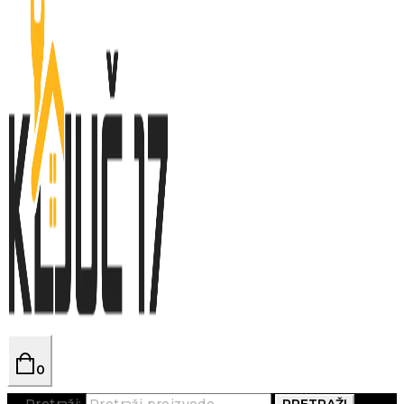
0
Pretraži:
PRETRAŽI