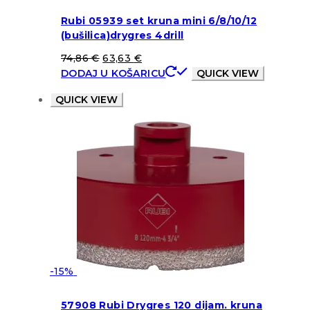
Rubi 05939 set kruna mini 6/8/10/12
(bušilica)drygres 4drill
74,86
€
63,63
€
DODAJ U KOŠARICU
QUICK VIEW
QUICK VIEW
-15%
57908 Rubi Drygres 120 dijam. kruna