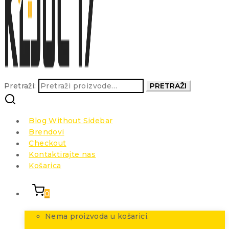
Pretraži:
PRETRAŽI
Blog Without Sidebar
Brendovi
Checkout
Kontaktirajte nas
Košarica
0
Nema proizvoda u košarici.