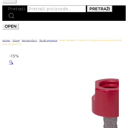
Pretraži:
PRETRAŽI
OPEN
Home
/
Shop
/
Keramičari
/
RUBI oprema
/
Rubi 06984 Cilindrična dijamantna kruna fi 10
mm SuperPro
-15%
🔍