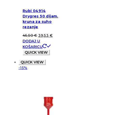
Rubi 04914
Drygres 50 dijam.
kruna za suho
rezanje
46,50
€
39,53
€
DODAJ U
KOŠARICU
QUICK VIEW
QUICK VIEW
-15%