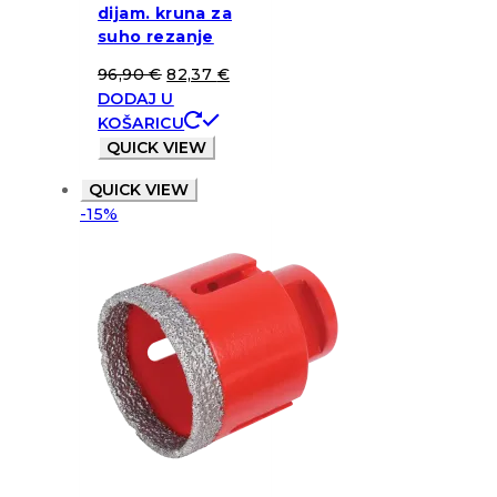
dijam. kruna za
suho rezanje
96,90
€
82,37
€
DODAJ U
KOŠARICU
QUICK VIEW
QUICK VIEW
-15%