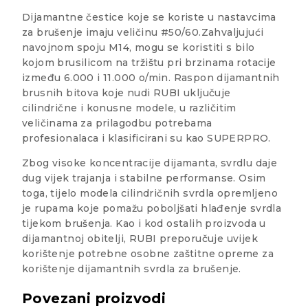
Dijamantne čestice koje se koriste u nastavcima
za brušenje imaju veličinu #50/60.Zahvaljujući
navojnom spoju M14, mogu se koristiti s bilo
kojom brusilicom na tržištu pri brzinama rotacije
između 6.000 i 11.000 o/min. Raspon dijamantnih
brusnih bitova koje nudi RUBI uključuje
cilindrične i konusne modele, u različitim
veličinama za prilagodbu potrebama
profesionalaca i klasificirani su kao SUPERPRO.
Zbog visoke koncentracije dijamanta, svrdlu daje
dug vijek trajanja i stabilne performanse. Osim
toga, tijelo modela cilindričnih svrdla opremljeno
je rupama koje pomažu poboljšati hlađenje svrdla
tijekom brušenja. Kao i kod ostalih proizvoda u
dijamantnoj obitelji, RUBI preporučuje uvijek
korištenje potrebne osobne zaštitne opreme za
korištenje dijamantnih svrdla za brušenje.
Povezani proizvodi