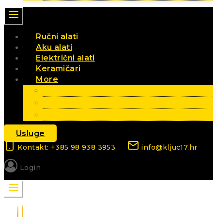
Ručni alati
Aku alati
Električni alati
Keramičari
More
Vrt i poljoprivreda
Elektromaterijal
Sezonski artikli
Usluge
Kontakt: +385 98 938 3953
info@kljuc17.hr
Login