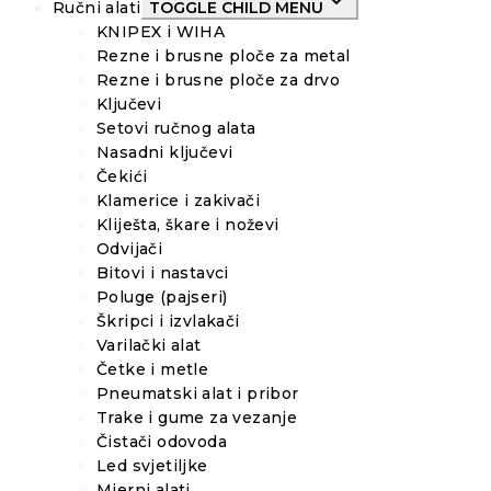
Ručni alati
TOGGLE CHILD MENU
KNIPEX i WIHA
Rezne i brusne ploče za metal
Rezne i brusne ploče za drvo
Ključevi
Setovi ručnog alata
Nasadni ključevi
Čekići
Klamerice i zakivači
Kliješta, škare i noževi
Odvijači
Bitovi i nastavci
Poluge (pajseri)
Škripci i izvlakači
Varilački alat
Četke i metle
Pneumatski alat i pribor
Trake i gume za vezanje
Čistači odovoda
Led svjetiljke
Mjerni alati