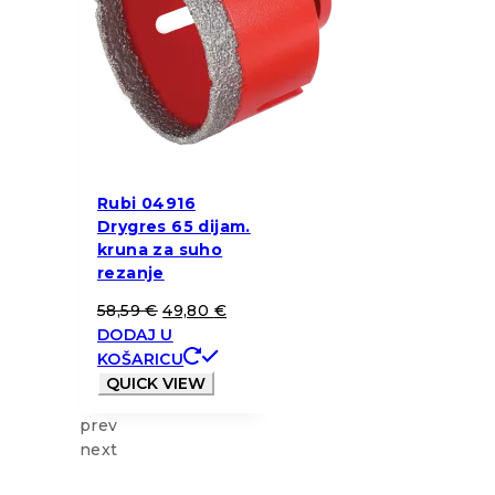
Rubi 04916
Drygres 65 dijam.
kruna za suho
rezanje
58,59
€
49,80
€
DODAJ U
KOŠARICU
QUICK VIEW
prev
next