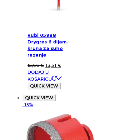
Rubi 05988
Drygres 6 dijam.
kruna za suho
rezanje
15,66
€
13,31
€
DODAJ U
KOŠARICU
QUICK VIEW
QUICK VIEW
-15%