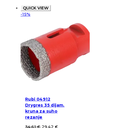
QUICK VIEW
-15%
Rubi 04912
Drygres 35 dijam.
kruna za suho
rezanje
34,61
€
29,42
€