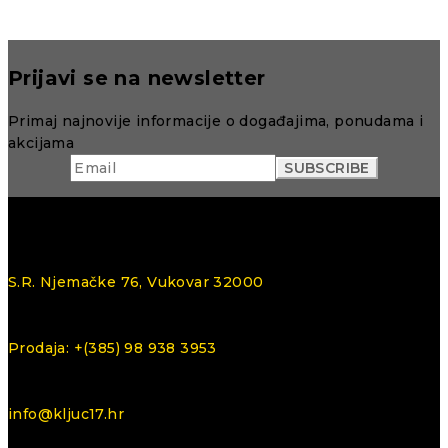
Prijavi se na newsletter
Primaj najnovije informacije o događajima, ponudama i
akcijama
S.R. Njemačke 76, Vukovar 32000
Prodaja: +(385) 98 938 3953
info@kljuc17.hr