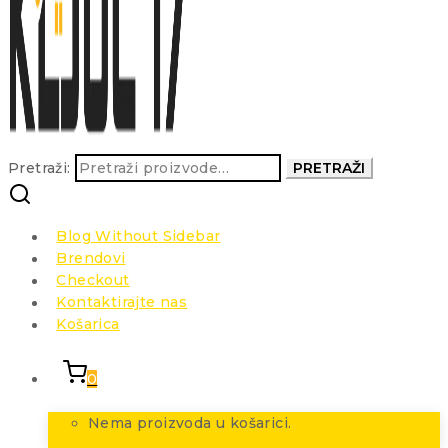
Pretraži:
PRETRAŽI
Blog Without Sidebar
Brendovi
Checkout
Kontaktirajte nas
Košarica
0
Nema proizvoda u košarici.