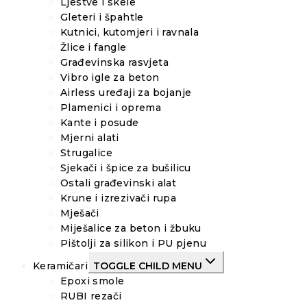
Ljestve i skele
Gleteri i špahtle
Kutnici, kutomjeri i ravnala
Žlice i fangle
Građevinska rasvjeta
Vibro igle za beton
Airless uređaji za bojanje
Plamenici i oprema
Kante i posude
Mjerni alati
Strugalice
Sjekači i špice za bušilicu
Ostali građevinski alat
Krune i izrezivači rupa
Mješači
Miješalice za beton i žbuku
Pištolji za silikon i PU pjenu
Keramičari
TOGGLE CHILD MENU
Epoxi smole
RUBI rezači