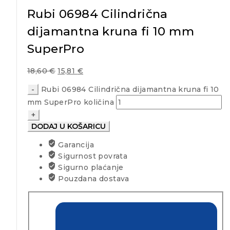
Rubi 06984 Cilindrična
dijamantna kruna fi 10 mm
SuperPro
18,60
€
15,81
€
Rubi 06984 Cilindrična dijamantna kruna fi 10
mm SuperPro količina
DODAJ U KOŠARICU
Garancija
Sigurnost povrata
Sigurno plaćanje
Pouzdana dostava