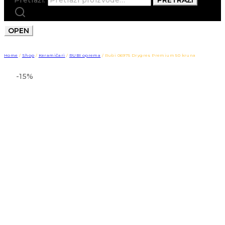
OPEN
Home
/
Shop
/
Keramičari
/
RUBI oprema
/
Rubi 06975 Drygres Premium 50 kruna
-15%