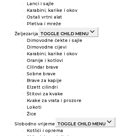
Lanci i sajle
Karabini, karike i okov
Ostali vrtni alat
Pletiva i mreže
Željezarija
TOGGLE CHILD MENU
Dimovodne čekte i sajle
Dimovodne cijevi
Karabini, karike i okov
Oranije i kotlovi
Cilindar brave
Sobne brave
Brave za kapije
Elzett cilindri
Štitovi za kvake
Kvake za vrata i prozore
Lokoti
Žice
Slobodno vrijeme
TOGGLE CHILD MENU
Kotlići i oprema