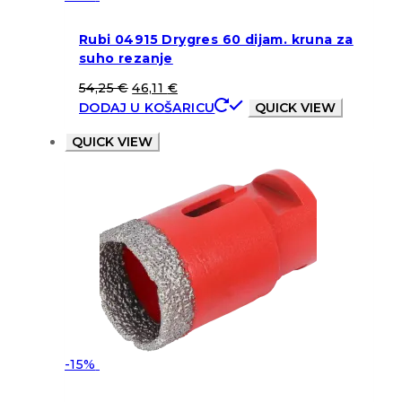
Rubi 04915 Drygres 60 dijam. kruna za
suho rezanje
54,25
€
46,11
€
DODAJ U KOŠARICU
QUICK VIEW
QUICK VIEW
-15%