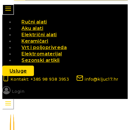
Ručni alati
Aku alati
Električni alati
Keramičari
Vrt i poljoprivreda
Elektromaterijal
Sezonski artikli
Usluge
Kontakt: +385 98 938 3953
info@kljuc17.hr
Login