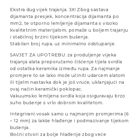
Ekstra dug vijek trajanja. 3X! Zbog sastava
dijamanta presjek, koncentracija dijamanta po
mm2, te otporno lemljenje dijamanta s visoko
kvalitetnim materijalom, pomaže u boljem trajanju
i stabilnoj brzini tijekom bušenja.
Stabilan broj rupa, uz minimalno odstupanje.
SAVJET ZA UPOTREBU: za produljenje vijeka
trajanja alata preporučamo čišćenje tijela svrdla
od ostatka keramika između rupa. Za najmanje
promjere to se lako može učiniti udarcem alatom
ili tijelm nastavka dok je još vruće, uklanjajući na
ovaj način keramički poklopac.
Vakuumsko lemljena svrdla koja osiguravaju brzo
suho bušenje s vrlo dobrom kvalitetom.
Integrirani vosak samo u najmanjim promjerima (6
– 12 mm) za lakše hlađenje i podmazivanje tijekom
bušenja.
Bočni otvori za bolje hlađenje zbog veće