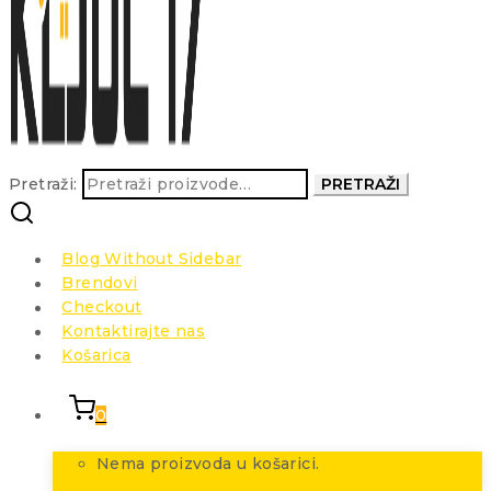
Pretraži:
PRETRAŽI
Blog Without Sidebar
Brendovi
Checkout
Kontaktirajte nas
Košarica
0
Nema proizvoda u košarici.