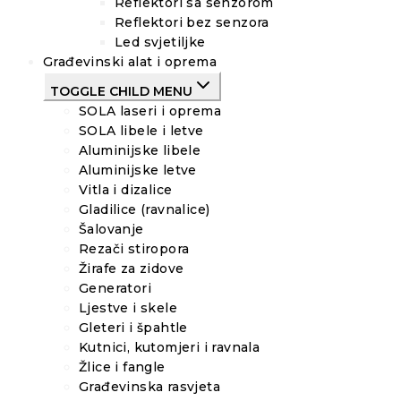
Reflektori sa senzorom
Reflektori bez senzora
Led svjetiljke
Građevinski alat i oprema
TOGGLE CHILD MENU
SOLA laseri i oprema
SOLA libele i letve
Aluminijske libele
Aluminijske letve
Vitla i dizalice
Gladilice (ravnalice)
Šalovanje
Rezači stiropora
Žirafe za zidove
Generatori
Ljestve i skele
Gleteri i špahtle
Kutnici, kutomjeri i ravnala
Žlice i fangle
Građevinska rasvjeta