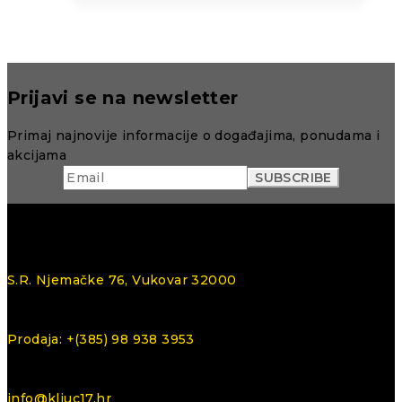
Prijavi se na newsletter
Primaj najnovije informacije o događajima, ponudama i
akcijama
S.R. Njemačke 76, Vukovar 32000
Prodaja: +(385) 98 938 3953
info@kljuc17.hr