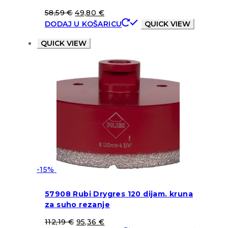
58,59
€
49,80
€
DODAJ U KOŠARICU
QUICK VIEW
QUICK VIEW
-15%
57908 Rubi Drygres 120 dijam. kruna
za suho rezanje
112,19
€
95,36
€