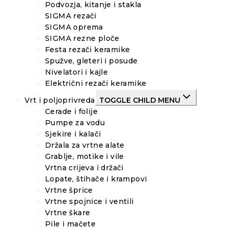
Podvozja, kitanje i stakla
SIGMA rezači
SIGMA oprema
SIGMA rezne ploče
Festa rezači keramike
Spužve, gleteri i posude
Nivelatori i kajle
Električni rezači keramike
Vrt i poljoprivreda
TOGGLE CHILD MENU
Cerade i folije
Pumpe za vodu
Sjekire i kalači
Držala za vrtne alate
Grablje, motike i vile
Vrtna crijeva i držači
Lopate, štihače i krampovi
Vrtne šprice
Vrtne spojnice i ventili
Vrtne škare
Pile i mačete