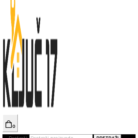
0
Pretraži:
PRETRAŽI