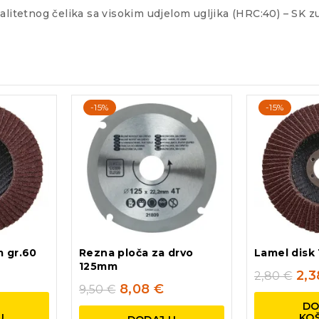
litetnog čelika sa visokim udjelom ugljika (HRC:40) – SK zu
-15%
-15%
m gr.60
Rezna ploča za drvo
Lamel disk
125mm
2,
2,80
€
8,08
€
9,50
€
U
DO
U
KO