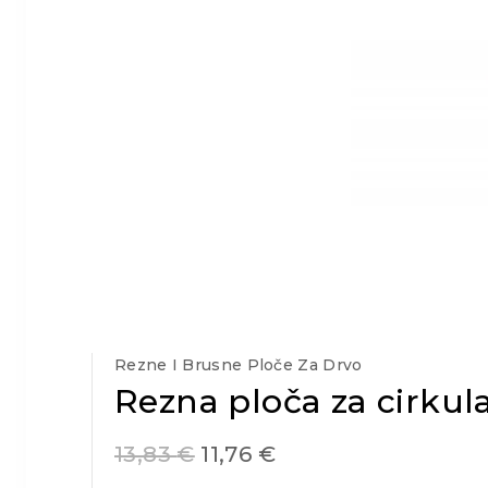
Rezne I Brusne Ploče Za Drvo
Rezna ploča za cirku
13,83
€
11,76
€