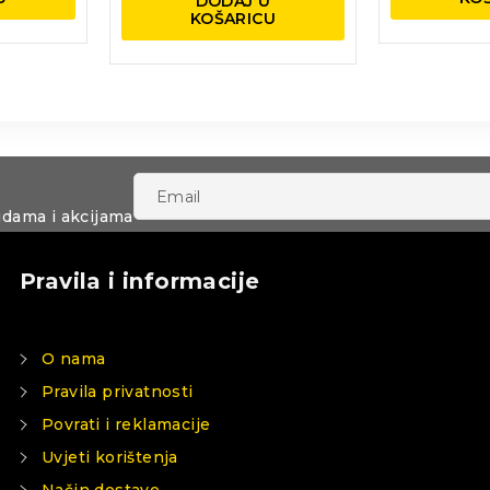
DODAJ U
KOŠARICU
udama i akcijama
Pravila i informacije
O nama
Pravila privatnosti
Povrati i reklamacije
Uvjeti korištenja