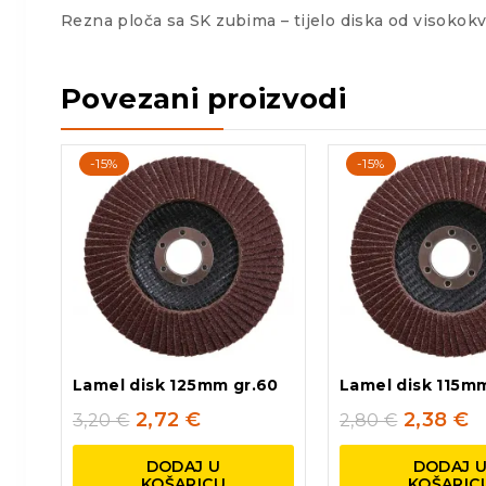
Rezna ploča sa SK zubima – tijelo diska od visokokva
Povezani proizvodi
-15%
-15%
Lamel disk 125mm gr.60
Lamel disk 115m
2,72
€
2,38
€
3,20
€
2,80
€
DODAJ U
DODAJ 
KOŠARICU
KOŠARIC