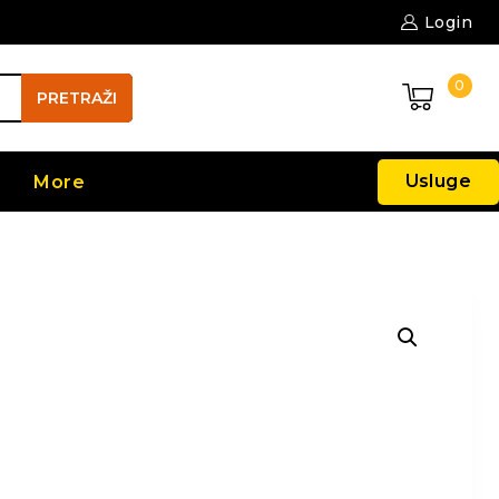
Login
0
PRETRAŽI
Usluge
More