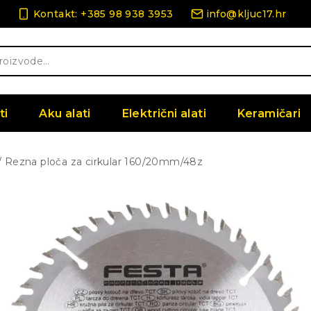
Kontakt: +385 98 938 3953
info@kljuc17.hr
ti
Aku alati
Električni alati
Keramičari
/
Rezna ploča za cirkular 160/20mm/48z