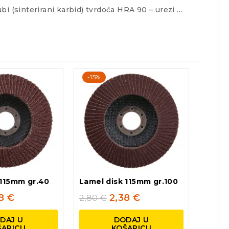
bi (sinterirani karbid) tvrdoća HRA 90 – urezi …
-15%
 115mm gr.40
Lamel disk 115mm gr.100
38
€
2,38
€
2,80
€
DAJ U
DODAJ U
ŠARICU
KOŠARICU