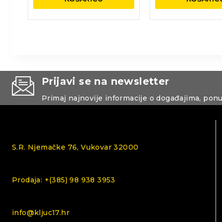
Prijavi se na newsletter
Primaj najnovije informacije o događajima, pon
S.R. Njemačke 76, Vukovar 32000
Prodaja: +(385) 98 938 3953
info@kljuc17.hr