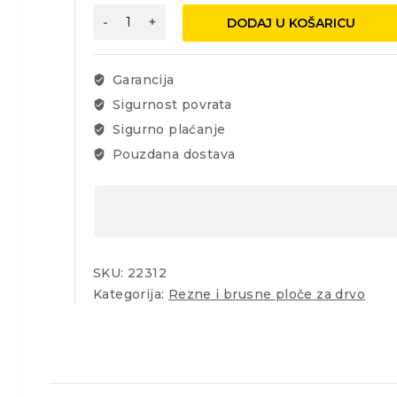
Rezna
DODAJ U KOŠARICU
ploča
za
cirkular
Garancija
160/20mm/48z
Sigurnost povrata
količina
Sigurno plaćanje
Pouzdana dostava
SKU:
22312
Kategorija:
Rezne i brusne ploče za drvo