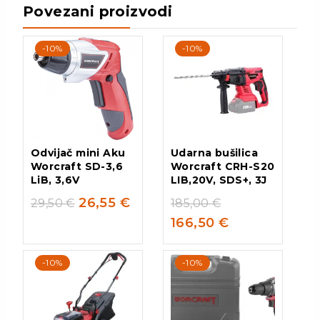
Povezani proizvodi
-10%
-10%
Odvijač mini Aku
Udarna bušilica
Worcraft SD-3,6
Worcraft CRH-S20
LiB, 3,6V
LIB,20V, SDS+, 3J
26,55
€
29,50
€
185,00
€
166,50
€
-10%
-10%