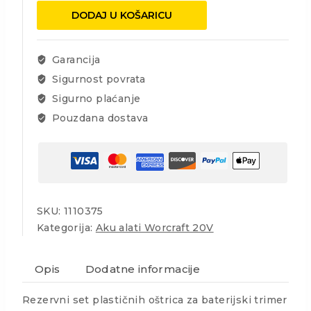
set,20/1-
DODAJ U KOŠARICU
Worcraft
CGT-
S20Li
Garancija
količina
Sigurnost povrata
Sigurno plaćanje
Pouzdana dostava
SKU:
1110375
Kategorija:
Aku alati Worcraft 20V
Opis
Dodatne informacije
Rezervni set plastičnih oštrica za baterijski trimer