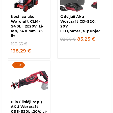
Kosilica aku
Odvijač Aku
Worcraft CLM-
Worcraft CD-S20,
S40Li, 2x20V, Li-
20V,
Ion, 340 mm, 35
LED,baterija+punjač
lit
83,25
€
92,50
€
153,65
€
138,29
€
-10%
Pila ( lisićji rep )
AKU Worcraft
CSS-S20Li,20V, Li-