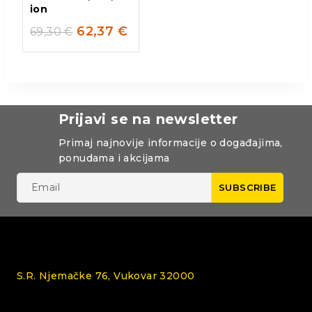
ion
62,37
€
69,30
€
Prijavi se na newsletter
Primaj najnovije informacije o događajima,
ponudama i akcijama
S.R. Njemačke 76, Vukovar 32000