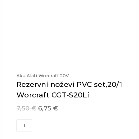
Aku Alati Worcraft 20V
Rezervni noževi PVC set,20/1-
Worcraft CGT-S20Li
7,50
€
6,75
€
Rezervni
noževi
PVC