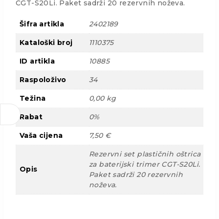
CGT-S20Li. Paket sadrži 20 rezervnih noževa.
Šifra artikla
2402189
Kataloški broj
1110375
ID artikla
10885
Raspoloživo
34
Težina
0,00 kg
Rabat
0%
Vaša cijena
7,50 €
Rezervni set plastičnih oštrica
za baterijski trimer CGT-S20Li.
Opis
Paket sadrži 20 rezervnih
noževa.