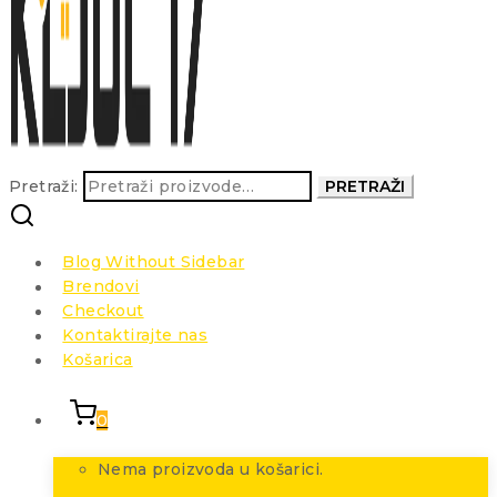
Pretraži:
PRETRAŽI
Blog Without Sidebar
Brendovi
Checkout
Kontaktirajte nas
Košarica
0
Nema proizvoda u košarici.