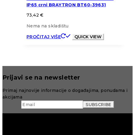
IP65 crni BRAYTRON BT60-39631
73,42
€
Nema na skladištu
PROČITAJ VIŠE
QUICK VIEW
Prijavi se na newsletter
Primaj najnovije informacije o događajima, ponudama i
akcijama