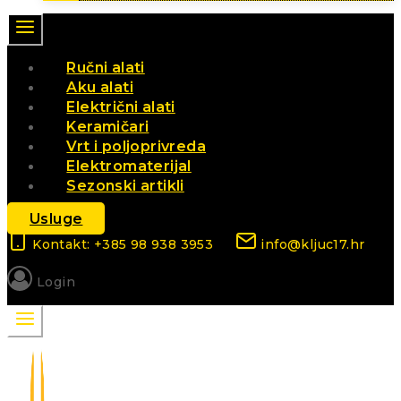
Ručni alati
Aku alati
Električni alati
Keramičari
Vrt i poljoprivreda
Elektromaterijal
Sezonski artikli
Usluge
Kontakt: +385 98 938 3953
info@kljuc17.hr
Login