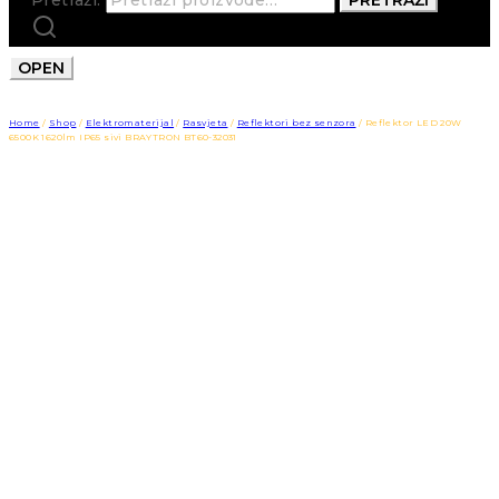
OPEN
Home
/
Shop
/
Elektromaterijal
/
Rasvjeta
/
Reflektori bez senzora
/
Reflektor LED 20W
6500K 1620lm IP65 sivi BRAYTRON BT60-32031