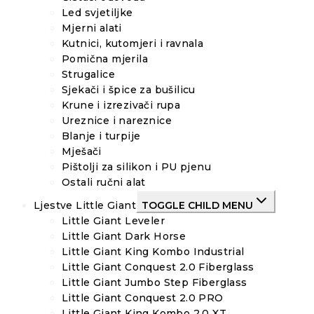
Led svjetiljke
Mjerni alati
Kutnici, kutomjeri i ravnala
Pomična mjerila
Strugalice
Sjekači i špice za bušilicu
Krune i izrezivači rupa
Ureznice i nareznice
Blanje i turpije
Mješači
Pištolji za silikon i PU pjenu
Ostali ručni alat
Ljestve Little Giant
TOGGLE CHILD MENU
Little Giant Leveler
Little Giant Dark Horse
Little Giant King Kombo Industrial
Little Giant Conquest 2.0 Fiberglass
Little Giant Jumbo Step Fiberglass
Little Giant Conquest 2.0 PRO
Little Giant King Kombo 2.0 XT