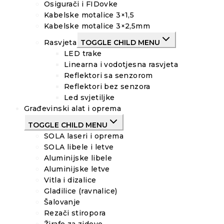
Osigurači i FIDovke
Kabelske motalice 3×1,5
Kabelske motalice 3×2,5mm
Rasvjeta
TOGGLE CHILD MENU
LED trake
Linearna i vodotjesna rasvjeta
Reflektori sa senzorom
Reflektori bez senzora
Led svjetiljke
Građevinski alat i oprema
TOGGLE CHILD MENU
SOLA laseri i oprema
SOLA libele i letve
Aluminijske libele
Aluminijske letve
Vitla i dizalice
Gladilice (ravnalice)
Šalovanje
Rezači stiropora