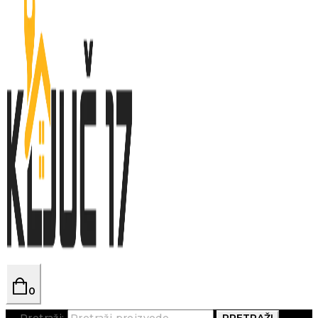
0
Pretraži:
PRETRAŽI