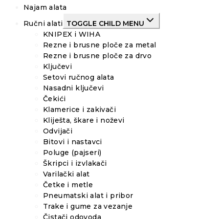
Najam alata
Ručni alati
TOGGLE CHILD MENU
KNIPEX i WIHA
Rezne i brusne ploče za metal
Rezne i brusne ploče za drvo
Ključevi
Setovi ručnog alata
Nasadni ključevi
Čekići
Klamerice i zakivači
Kliješta, škare i noževi
Odvijači
Bitovi i nastavci
Poluge (pajseri)
Škripci i izvlakači
Varilački alat
Četke i metle
Pneumatski alat i pribor
Trake i gume za vezanje
Čistači odovoda