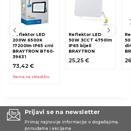
Reflektor LED
Reflektor LED
Re
200W 6500K
50W 3CCT 4750lm
5
17200lm IP65 crni
IP65 bijeli
di
BRAYTRON BT60-
BRAYTRON
B
39631
25,25
€
2
73,42
€
Nema na skladištu
Prijavi se na newsletter
Primaj najnovije informacije o događajima,
ponudama i akcijama