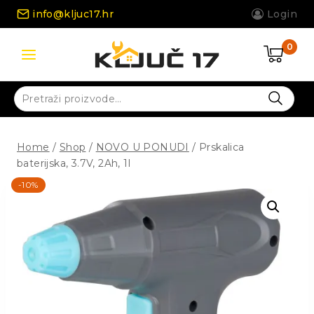
Skip
info@kljuc17.hr
Login
to
content
0
Pretraži:
Home
/
Shop
/
NOVO U PONUDI
/
Prskalica
baterijska, 3.7V, 2Ah, 1l
-10%