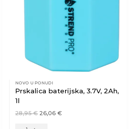
NOVO U PONUDI
Prskalica baterijska, 3.7V, 2Ah,
1l
28,95
€
26,06
€
Prskalica