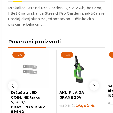
Prskalica Strend Pro Garden, 3,7 V, 2 Ah, bežična, 1
l Bežična prskalica Strend Pro Garden praktičan je
uređaj dizajniran za jednostavno i učinkovito
prskanje biljaka, c…
Povezani proizvodi
-10%
-10%
Se
bi
Držač za LED
AKU PILA ZA
IN
COBLINE traku
GRANE 20V
5,5×10,5
84
56,95
€
63,28
€
BRAYTRON BS02-
99942