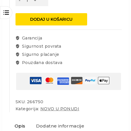
baterijska,
3.7V,
2Ah,
DODAJ U KOŠARICU
1l
količina
Garancija
Sigurnost povrata
Sigurno plaćanje
Pouzdana dostava
SKU:
266750
Kategorija:
NOVO U PONUDI
Opis
Dodatne informacije