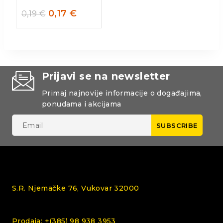
0,17
€
0,19
€
Prijavi se na newsletter
Primaj najnovije informacije o događajima,
ponudama i akcijama
S.R. Njemačke 76, Vukovar 32000
Prodaja: +(385) 98 938 3953