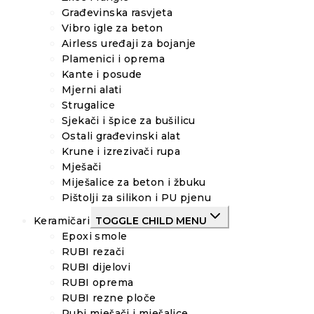
Građevinska rasvjeta
Vibro igle za beton
Airless uređaji za bojanje
Plamenici i oprema
Kante i posude
Mjerni alati
Strugalice
Sjekači i špice za bušilicu
Ostali građevinski alat
Krune i izrezivači rupa
Mješači
Miješalice za beton i žbuku
Pištolji za silikon i PU pjenu
Keramičari
TOGGLE CHILD MENU
Epoxi smole
RUBI rezači
RUBI dijelovi
RUBI oprema
RUBI rezne ploče
Rubi mješači i mješalice