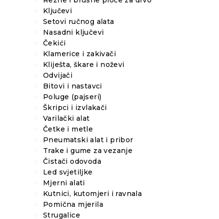
Rezne i brusne ploče za drvo
Ključevi
Setovi ručnog alata
Nasadni ključevi
Čekići
Klamerice i zakivači
Kliješta, škare i noževi
Odvijači
Bitovi i nastavci
Poluge (pajseri)
Škripci i izvlakači
Varilački alat
Četke i metle
Pneumatski alat i pribor
Trake i gume za vezanje
Čistači odovoda
Led svjetiljke
Mjerni alati
Kutnici, kutomjeri i ravnala
Pomična mjerila
Strugalice