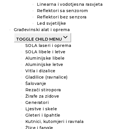
Linearna i vodotjesna rasvjeta
Reflektori sa senzorom
Reflektori bez senzora
Led svjetiljke
Građevinski alat i oprema
TOGGLE CHILD MENU
SOLA laseri i oprema
SOLA libele i letve
Aluminijske libele
Aluminijske letve
Vitla i dizalice
Gladilice (ravnalice)
Šalovanje
Rezači stiropora
Žirafe za zidove
Generatori
Ljestve i skele
Gleteri i špahtle
Kutnici, kutomjeri i ravnala
Žlice i fangle