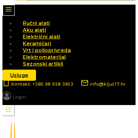
Ručni alati
Aku alati
Električni alati
Keramičari
Vrt i poljoprivreda
Elektromaterijal
Sezonski artikli
Usluge
Kontakt: +385 98 938 3953
info@kljuc17.hr
Login