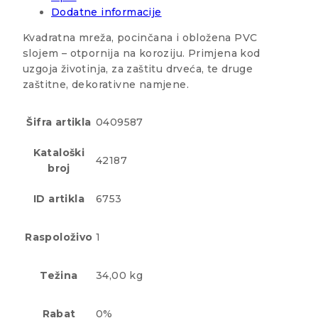
Dodatne informacije
Kvadratna mreža, pocinčana i obložena PVC
slojem – otpornija na koroziju. Primjena kod
uzgoja životinja, za zaštitu drveća, te druge
zaštitne, dekorativne namjene.
Šifra artikla
0409587
Kataloški
42187
broj
ID artikla
6753
Raspoloživo
1
Težina
34,00 kg
Rabat
0%