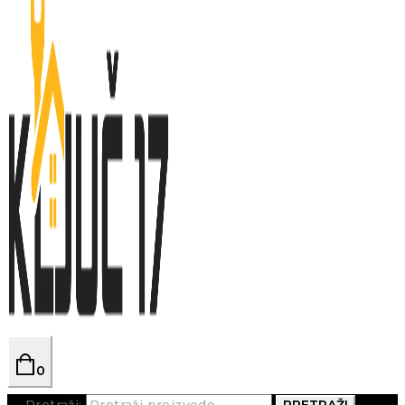
0
Pretraži:
PRETRAŽI