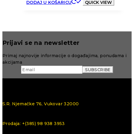
DODAJ U KOŠARICU
QUICK VIEW
Prijavi se na newsletter
Primaj najnovije informacije o događajima, ponudama i
akcijama
S.R. Njemačke 76, Vukovar 32000
Prodaja: +(385) 98 938 3953