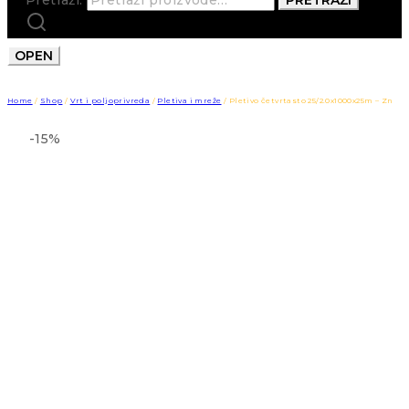
OPEN
Home
/
Shop
/
Vrt i poljoprivreda
/
Pletiva i mreže
/
Pletivo četvrtasto 25/2.0x1000x25m – Zn
-15%