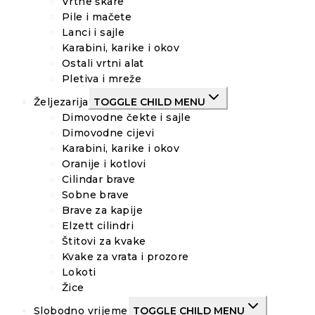
Vrtne škare
Pile i mačete
Lanci i sajle
Karabini, karike i okov
Ostali vrtni alat
Pletiva i mreže
Željezarija
TOGGLE CHILD MENU
Dimovodne čekte i sajle
Dimovodne cijevi
Karabini, karike i okov
Oranije i kotlovi
Cilindar brave
Sobne brave
Brave za kapije
Elzett cilindri
Štitovi za kvake
Kvake za vrata i prozore
Lokoti
Žice
Slobodno vrijeme
TOGGLE CHILD MENU