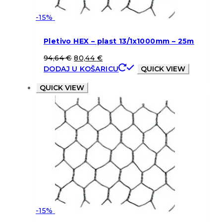
-15%
Pletivo HEX – plast 13/1x1000mm – 25m
94,64
€
80,44
€
DODAJ U KOŠARICU
QUICK VIEW
QUICK VIEW
-15%