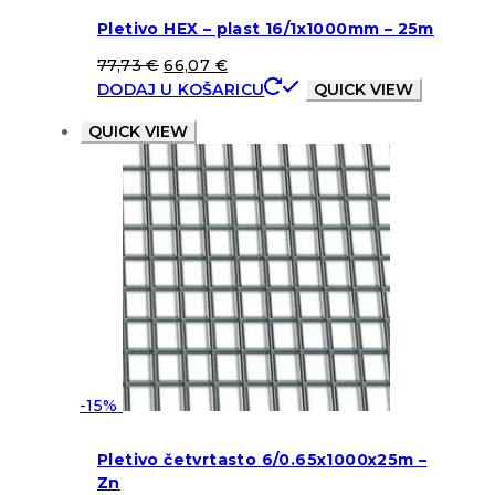
Pletivo HEX – plast 16/1x1000mm – 25m
77,73
€
66,07
€
DODAJ U KOŠARICU
QUICK VIEW
QUICK VIEW
-15%
Pletivo četvrtasto 6/0.65x1000x25m –
Zn