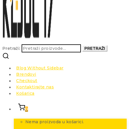
Pretraži:
PRETRAŽI
Blog Without Sidebar
Brendovi
Checkout
Kontaktirajte nas
Košarica
0
Nema proizvoda u košarici.