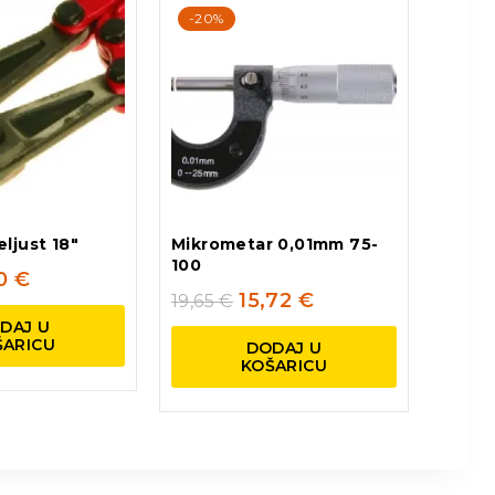
-20%
ljust 18″
Mikrometar 0,01mm 75-
100
60
€
15,72
€
19,65
€
DAJ U
ŠARICU
DODAJ U
KOŠARICU