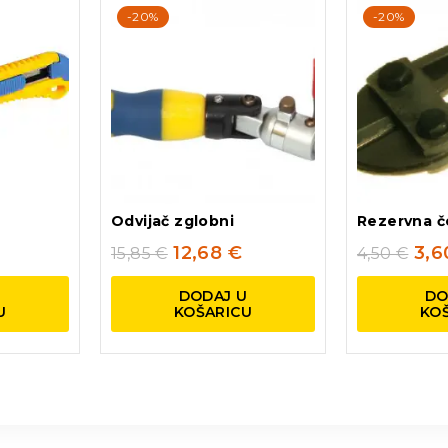
-20%
-20%
Odvijač zglobni
Rezervna če
12,68
€
3,
15,85
€
4,50
€
U
DODAJ U
DO
U
KOŠARICU
KO