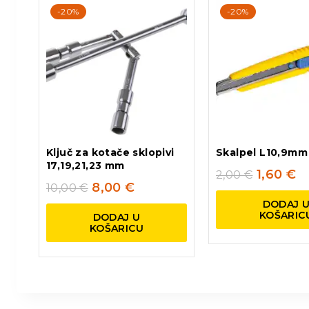
-20%
-20%
Ključ za kotače sklopivi
Skalpel L10,9mm
17,19,21,23 mm
1,60
€
2,00
€
8,00
€
10,00
€
DODAJ 
KOŠARIC
DODAJ U
KOŠARICU