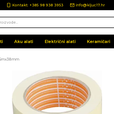
Kontakt: +385 98 938 3953
info@kljuc17.hr
ti
Aku alati
Električni alati
Keramičari
a 25mx38mm