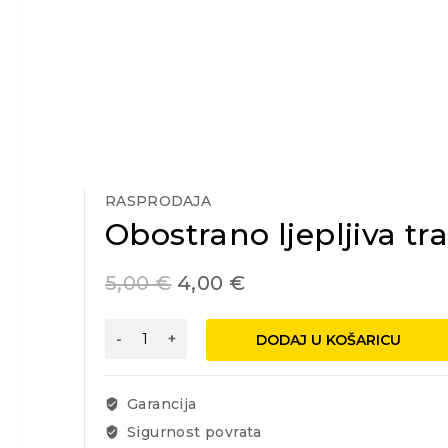
RASPRODAJA
Obostrano ljepljiva 
5,00
€
4,00
€
Obostrano
DODAJ U KOŠARICU
ljepljiva
traka
25mx38mm
Garancija
količina
Sigurnost povrata