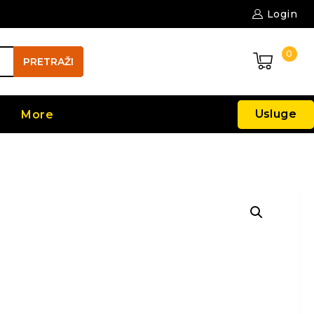
Login
0
PRETRAŽI
Usluge
More