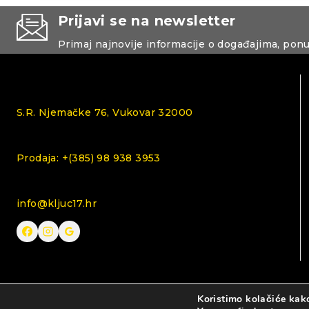
Prijavi se na newsletter
Primaj najnovije informacije o događajima, pon
S.R. Njemačke 76, Vukovar 32000
Prodaja: +(385) 98 938 3953
info@kljuc17.hr
Koristimo kolačiće kako