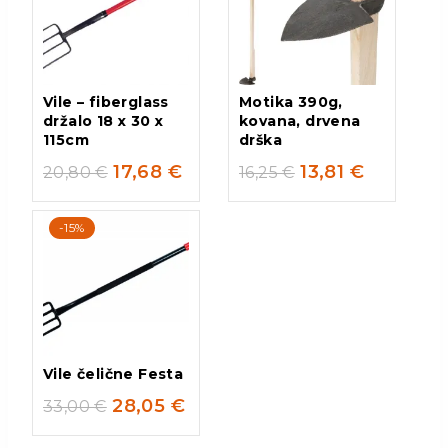
Vile – fiberglass
Motika 390g,
držalo 18 x 30 x
kovana, drvena
115cm
drška
17,68
€
13,81
€
20,80
€
16,25
€
-15%
Vile čelične Festa
28,05
€
33,00
€