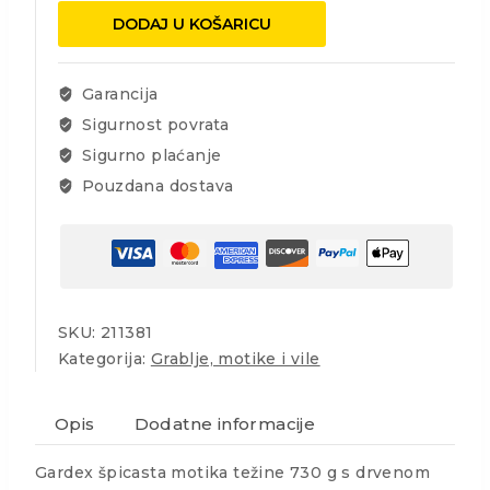
drvena
DODAJ U KOŠARICU
drška
količina
Garancija
Sigurnost povrata
Sigurno plaćanje
Pouzdana dostava
SKU:
211381
Kategorija:
Grablje, motike i vile
Opis
Dodatne informacije
Gardex špicasta motika težine 730 g s drvenom