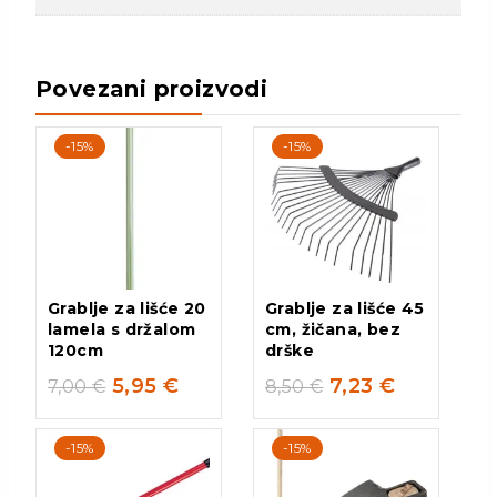
Povezani proizvodi
-15%
-15%
Grablje za lišće 20
Grablje za lišće 45
lamela s držalom
cm, žičana, bez
120cm
drške
5,95
€
7,23
€
7,00
€
8,50
€
-15%
-15%