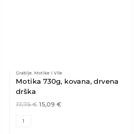
Grablje, Motike I Vile
Motika 730g, kovana, drvena
drška
17,75
€
15,09
€
Motika
730g,
kovana,