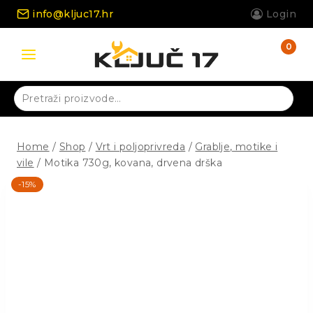
Skip
info@kljuc17.hr
Login
to
content
0
Pretraži:
Home
/
Shop
/
Vrt i poljoprivreda
/
Grablje, motike i
vile
/
Motika 730g, kovana, drvena drška
-15%