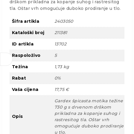
drškom prikladna za kopanje suhog i rastresitog
tla. Oštar vrh omogućuje duboko prodiranje u tlo.
Šifra artikla
2403050
Kataloški broj
211381
ID artikla
13702
Raspoloživo
5
Težina
1,73 kg
Rabat
0%
Vaša cijena
17,75 €
Gardex špicasta motika težine
730 g s drvenom drškom
prikladna za kopanje suhog i
Opis
rastresitog tla. Oštar vrh
omogućuje duboko prodiranje
u tlo.