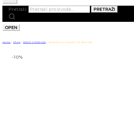
Pretraži:
PRETRAŽI
OPEN
Home
/
Shop
/
NOVO U PONUDI
/
Motalica s crijevom 1/2″ 20m+2m
-10%