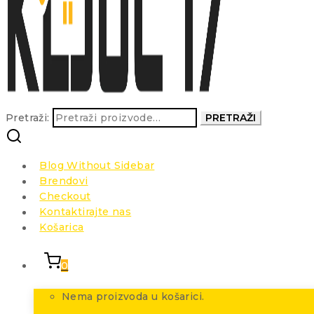
Pretraži:
PRETRAŽI
Blog Without Sidebar
Brendovi
Checkout
Kontaktirajte nas
Košarica
0
Nema proizvoda u košarici.