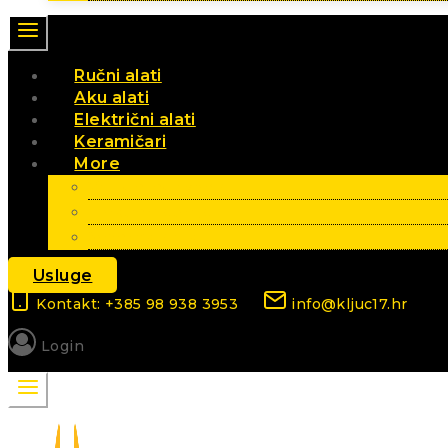
Ručni alati
Aku alati
Električni alati
Keramičari
More
Vrt i poljoprivreda
Elektromaterijal
Sezonski artikli
Usluge
Kontakt: +385 98 938 3953
info@kljuc17.hr
Login