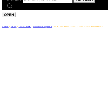
OPEN
Home
/
Shop
/
Ručni alati
/
Pomična mjerila
/
MJERNA URA 0-10/0,01 MM 2046A MITUTOYO