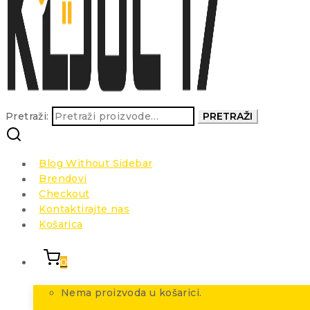
Pretraži:
PRETRAŽI
Blog Without Sidebar
Brendovi
Checkout
Kontaktirajte nas
Košarica
0
Nema proizvoda u košarici.