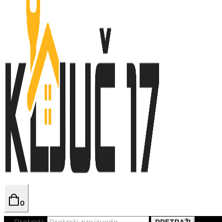
0
Pretraži:
PRETRAŽI