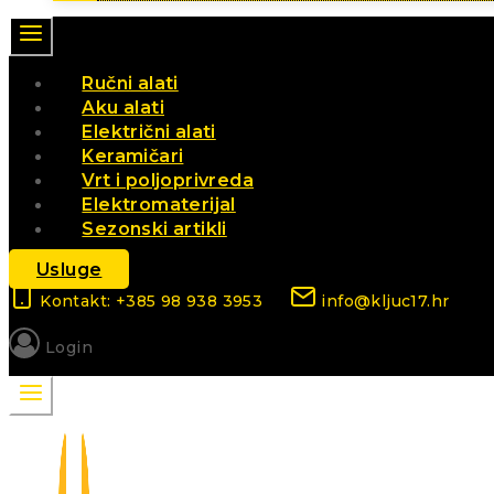
Ručni alati
Aku alati
Električni alati
Keramičari
Vrt i poljoprivreda
Elektromaterijal
Sezonski artikli
Usluge
Kontakt: +385 98 938 3953
info@kljuc17.hr
Login