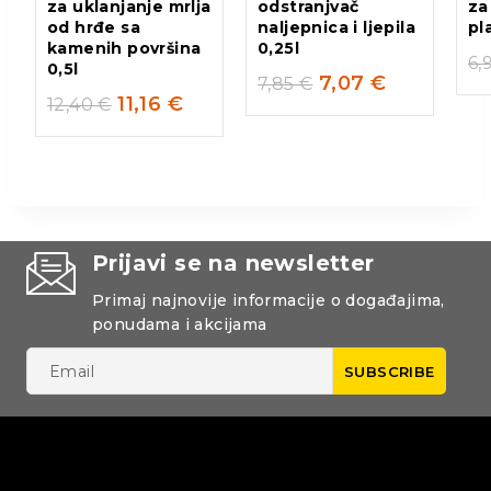
za uklanjanje mrlja
odstranjvač
za
od hrđe sa
naljepnica i ljepila
pl
kamenih površina
0,25l
6,
0,5l
7,07
€
7,85
€
11,16
€
12,40
€
Prijavi se na newsletter
Primaj najnovije informacije o događajima,
ponudama i akcijama