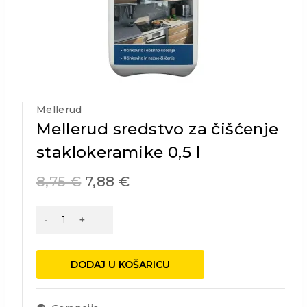
Mellerud
Mellerud sredstvo za čišćenje
staklokeramike 0,5 l
8,75
€
7,88
€
Mellerud
sredstvo
za
čišćenje
DODAJ U KOŠARICU
staklokeramike
0,5
l