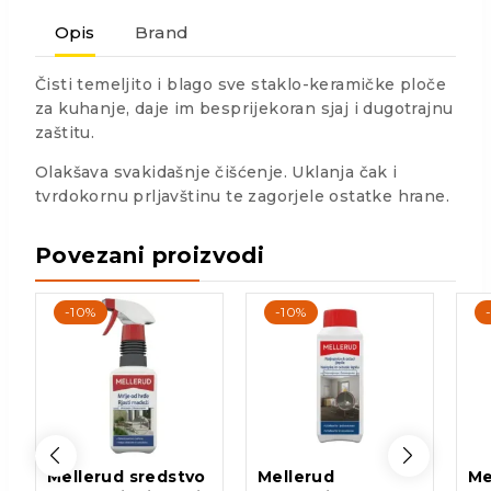
Opis
Brand
Čisti temeljito i blago sve staklo-keramičke ploče
za kuhanje, daje im besprijekoran sjaj i dugotrajnu
zaštitu.
Olakšava svakidašnje čišćenje. Uklanja čak i
tvrdokornu prljavštinu te zagorjele ostatke hrane.
Povezani proizvodi
-10%
-10%
Mellerud sredstvo
Mellerud
Me