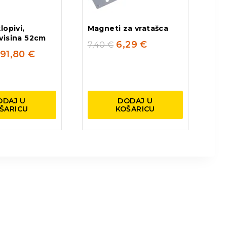
lopivi,
Magneti za vratašca
visina 52cm
6,29
€
7,40
€
91,80
€
ODAJ U
DODAJ U
ŠARICU
KOŠARICU