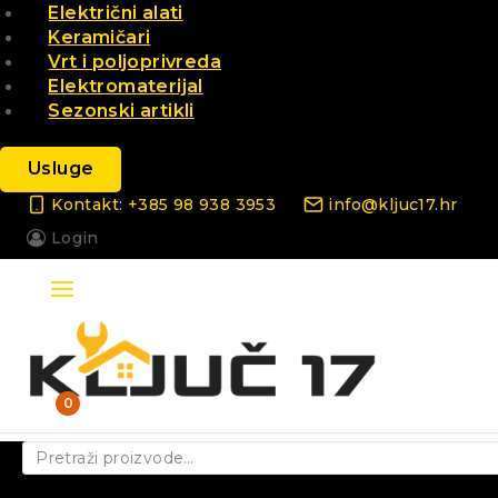
Električni alati
Keramičari
Vrt i poljoprivreda
Elektromaterijal
Sezonski artikli
Usluge
Kontakt: +385 98 938 3953
info@kljuc17.hr
Login
0
Pretraži: