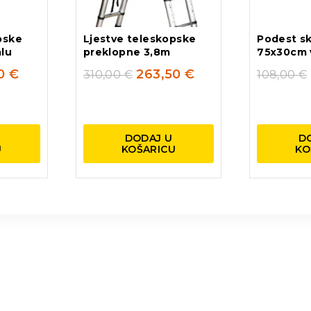
pske
Ljestve teleskopske
Podest sk
alu
preklopne 3,8m
75x30cm 
50
€
263,50
€
310,00
€
108,00
€
DODAJ U
D
U
KOŠARICU
KO