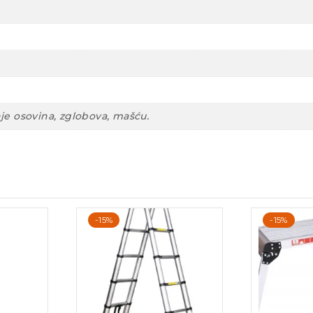
je osovina, zglobova, mašću.
-15%
-15%