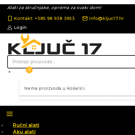
Skip
Alati za stručnjake, oprema za svaki dom!
to
content
Kontakt: +385 98 938 3953
info@kljuc17.hr
Login
Pretraži:
0
Nema proizvoda u košarici.
Ručni alati
Aku alati