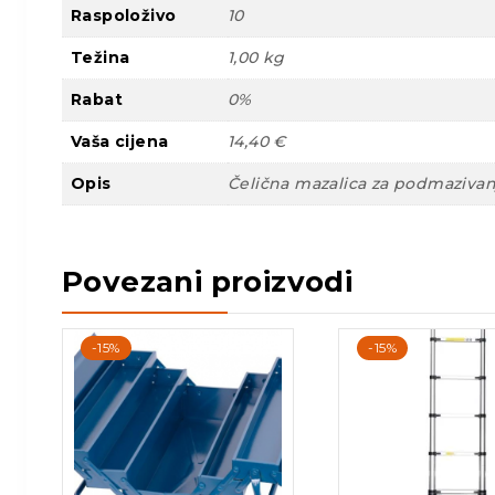
Raspoloživo
10
Težina
1,00 kg
Rabat
0%
Vaša cijena
14,40 €
Opis
Čelična mazalica za podmazivan
Povezani proizvodi
-15%
-15%