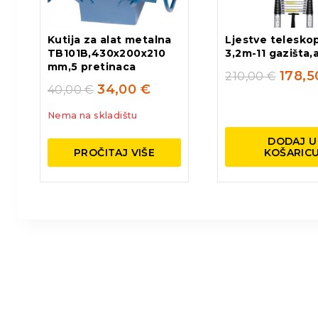
Kutija za alat metalna
Ljestve telesko
TB101B,430x200x210
3,2m-11 gazišta,
mm,5 pretinaca
178,
210,00
€
34,00
€
40,00
€
Nema na skladištu
DODAJ U
PROČITAJ VIŠE
KOŠARIC