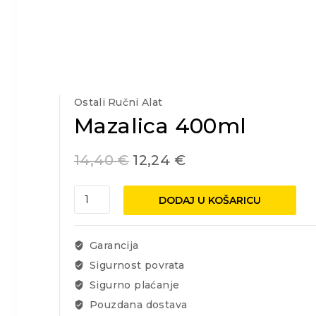
Ostali Ručni Alat
Mazalica 400ml
14,40
€
12,24
€
Mazalica
DODAJ U KOŠARICU
400ml
količina
Garancija
Sigurnost povrata
Sigurno plaćanje
Pouzdana dostava