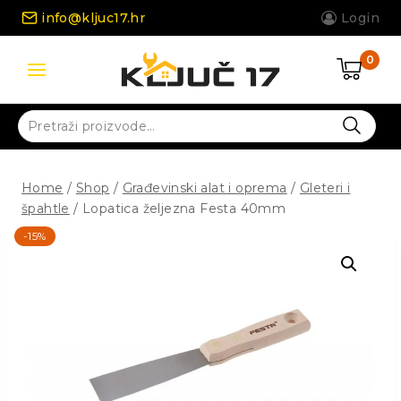
Skip
info@kljuc17.hr
Login
to
content
0
Pretraži:
Home
/
Shop
/
Građevinski alat i oprema
/
Gleteri i
špahtle
/
Lopatica željezna Festa 40mm
-15%