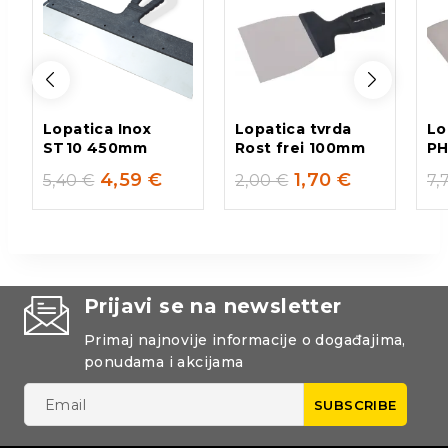
Lopatica Inox
Lopatica tvrda
Lo
ST10 450mm
Rost frei 100mm
PH
4,59
€
1,70
€
5,40
€
2,00
€
7,
Prijavi se na newsletter
Primaj najnovije informacije o događajima,
ponudama i akcijama