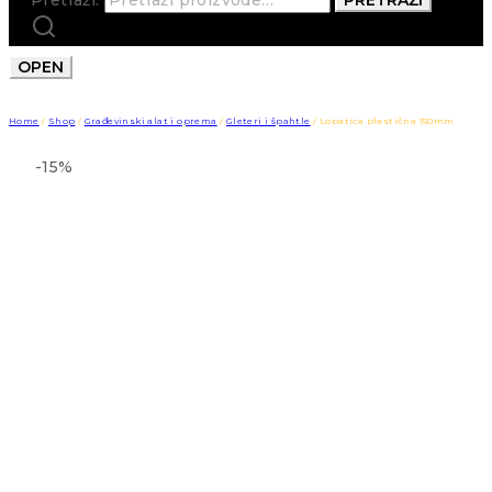
OPEN
Home
/
Shop
/
Građevinski alat i oprema
/
Gleteri i špahtle
/
Lopatica plastična 150mm
-15%