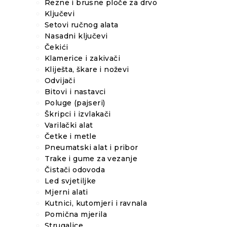
Rezne i brusne ploče za drvo
Ključevi
Setovi ručnog alata
Nasadni ključevi
Čekići
Klamerice i zakivači
Kliješta, škare i noževi
Odvijači
Bitovi i nastavci
Poluge (pajseri)
Škripci i izvlakači
Varilački alat
Četke i metle
Pneumatski alat i pribor
Trake i gume za vezanje
Čistači odovoda
Led svjetiljke
Mjerni alati
Kutnici, kutomjeri i ravnala
Pomična mjerila
Strugalice