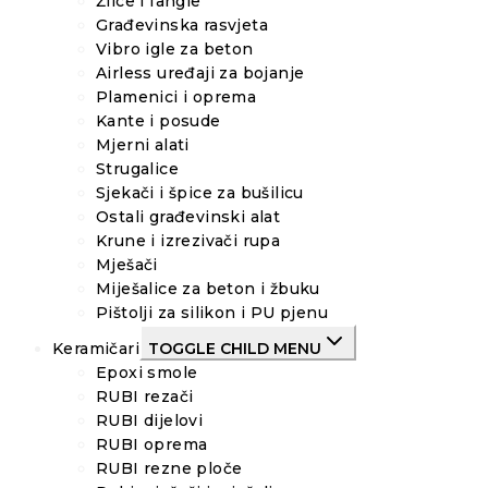
Žlice i fangle
Građevinska rasvjeta
Vibro igle za beton
Airless uređaji za bojanje
Plamenici i oprema
Kante i posude
Mjerni alati
Strugalice
Sjekači i špice za bušilicu
Ostali građevinski alat
Krune i izrezivači rupa
Mješači
Miješalice za beton i žbuku
Pištolji za silikon i PU pjenu
Keramičari
TOGGLE CHILD MENU
Epoxi smole
RUBI rezači
RUBI dijelovi
RUBI oprema
RUBI rezne ploče