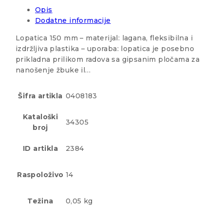
Opis
Dodatne informacije
Lopatica 150 mm – materijal: lagana, fleksibilna i
izdržljiva plastika – uporaba: lopatica je posebno
prikladna prilikom radova sa gipsanim pločama za
nanošenje žbuke il…
Šifra artikla
0408183
Kataloški
34305
broj
ID artikla
2384
Raspoloživo
14
Težina
0,05 kg