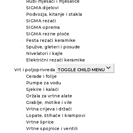
Rubi mješači i mješalice
SIGMA dijelovi
Podvozja, kitanje i stakla
SIGMA rezači
SIGMA oprema
SIGMA rezne ploče
Festa rezači keramike
Spužve, gleteri i posude
Nivelatori i kajle
Električni rezači keramike
Vrt i poljoprivreda
TOGGLE CHILD MENU
Cerade i folije
Pumpe za vodu
Sjekire i kalači
Držala za vrtne alate
Grablje, motike i vile
Vrtna crijeva i držači
Lopate, štihače i krampovi
Vrtne šprice
Vrtne spojnice i ventili