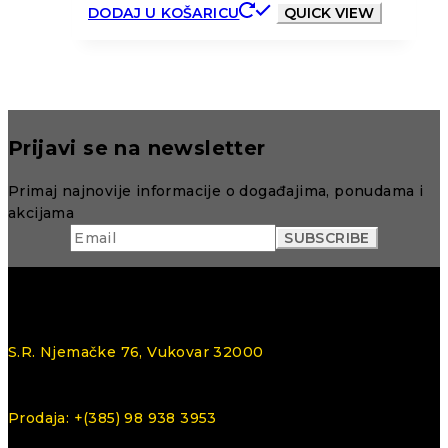
DODAJ U KOŠARICU
QUICK VIEW
Prijavi se na newsletter
Primaj najnovije informacije o događajima, ponudama i
akcijama
S.R. Njemačke 76, Vukovar 32000
Prodaja: +(385) 98 938 3953