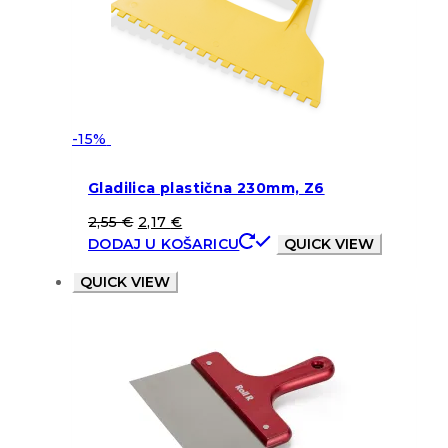
-15%
Gladilica plastična 230mm, Z6
2,55
€
2,17
€
DODAJ U KOŠARICU
QUICK VIEW
QUICK VIEW