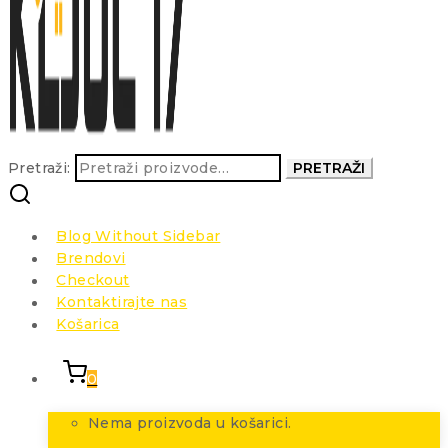
Pretraži:
PRETRAŽI
Blog Without Sidebar
Brendovi
Checkout
Kontaktirajte nas
Košarica
0
Nema proizvoda u košarici.