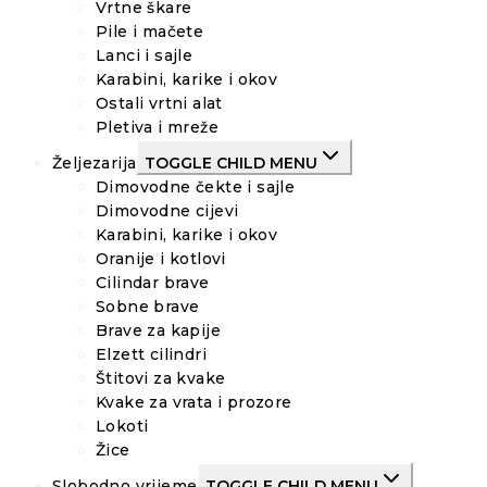
Vrtne škare
Pile i mačete
Lanci i sajle
Karabini, karike i okov
Ostali vrtni alat
Pletiva i mreže
Željezarija
TOGGLE CHILD MENU
Dimovodne čekte i sajle
Dimovodne cijevi
Karabini, karike i okov
Oranije i kotlovi
Cilindar brave
Sobne brave
Brave za kapije
Elzett cilindri
Štitovi za kvake
Kvake za vrata i prozore
Lokoti
Žice
Slobodno vrijeme
TOGGLE CHILD MENU