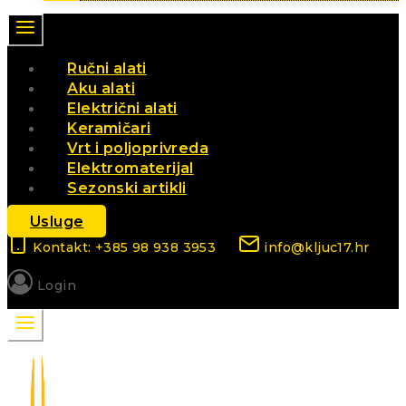
Ručni alati
Aku alati
Električni alati
Keramičari
Vrt i poljoprivreda
Elektromaterijal
Sezonski artikli
Usluge
Kontakt: +385 98 938 3953
info@kljuc17.hr
Login