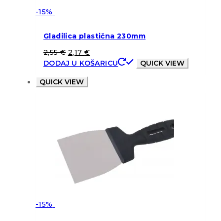
-15%
Gladilica plastična 230mm
2,55
€
2,17
€
DODAJ U KOŠARICU
QUICK VIEW
QUICK VIEW
-15%