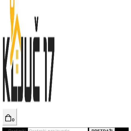
0
Pretraži:
PRETRAŽI