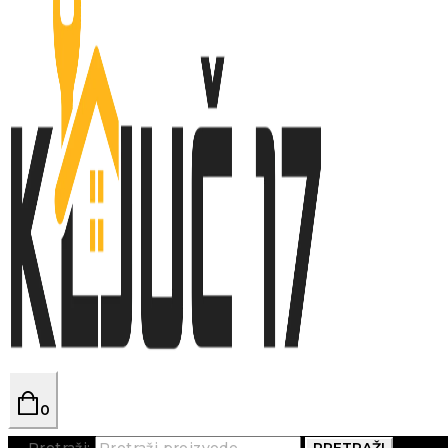
0
Pretraži:
PRETRAŽI