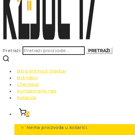
Pretraži:
PRETRAŽI
Blog Without Sidebar
Brendovi
Checkout
Kontaktirajte nas
Košarica
0
Nema proizvoda u košarici.