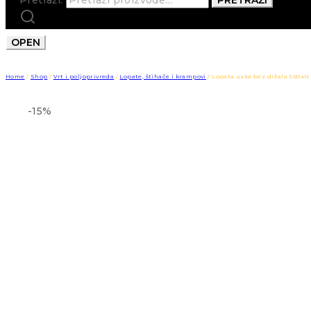
OPEN
Home
/
Shop
/
Vrt i poljoprivreda
/
Lopate, štihače i krampovi
/
Lopata uska bez držala S504N
-15%