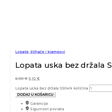
Lopate, štihače i krampovi
Lopata uska bez držala 
6,00
€
5,10
€
Lopata uska bez držala S504N količina
DODAJ U KOŠARICU
Garancija
Sigurnost povrata