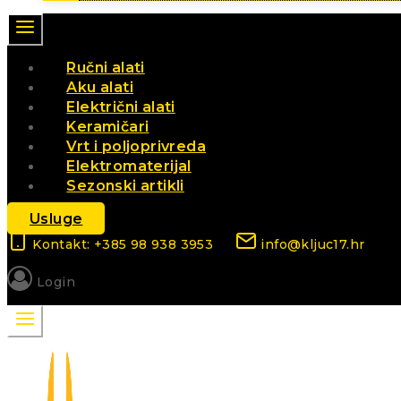
Ručni alati
Aku alati
Električni alati
Keramičari
Vrt i poljoprivreda
Elektromaterijal
Sezonski artikli
Usluge
Kontakt: +385 98 938 3953
info@kljuc17.hr
Login