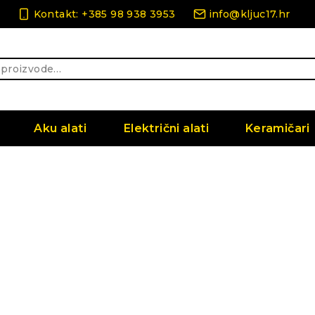
Kontakt: +385 98 938 3953
info@kljuc17.hr
Aku alati
Električni alati
Keramičari