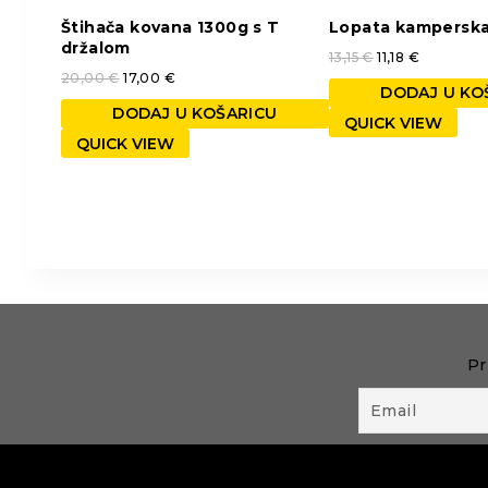
Štihača kovana 1300g s T
Lopata kampersk
držalom
13,15
€
11,18
€
20,00
€
17,00
€
DODAJ U KO
DODAJ U KOŠARICU
QUICK VIEW
QUICK VIEW
Pr