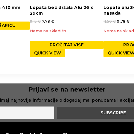
a 410 mm
Lopata bez držala Alu 26 x
Lopata alu 
29cm
nasada
9,15
€
7,78
€
11,50
€
9,78
€
ŠARICU
Nema na skladištu
Nema na sklad
PROČITAJ VIŠE
PROČ
QUICK VIEW
QUICK VIE
Prijavi se na newsletter
imaj najnovije informacije o događajima, ponudama i akcij