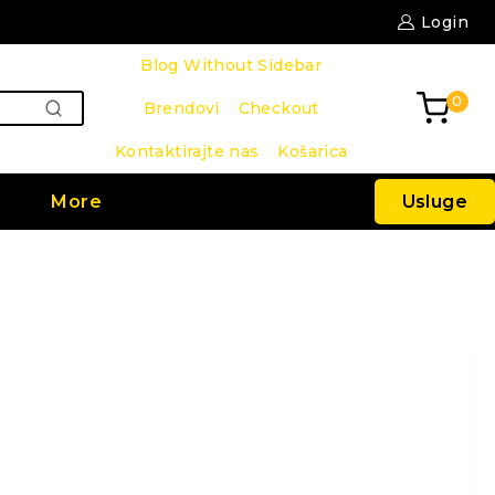
Login
Blog Without Sidebar
0
Brendovi
Checkout
PRETRAŽI
Kontaktirajte nas
Košarica
Usluge
More