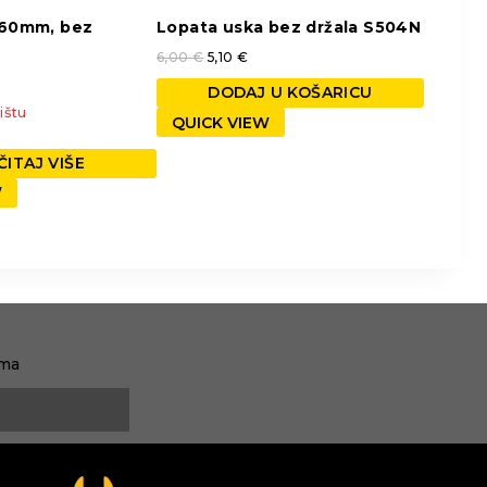
360mm, bez
Lopata uska bez držala S504N
6,00
€
5,10
€
DODAJ U KOŠARICU
ištu
QUICK VIEW
ITAJ VIŠE
W
ama