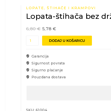
LOPATE, ŠTIHAČE I KRAMPOVI
Lopata-štihača bez dr
6,80
€
5,78
€
Lopata-
DODAJ U KOŠARICU
štihača
bez
držala
Garancija
količina
Sigurnost povrata
Sigurno plaćanje
Pouzdana dostava
SKU:
61004