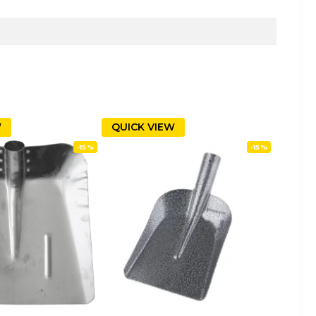
W
QUICK VIEW
-15%
-15%