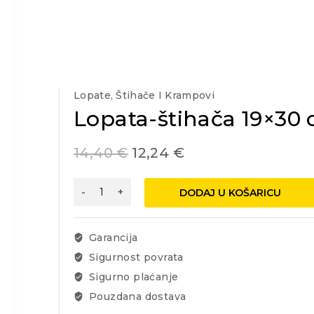
Lopate, Štihače I Krampovi
Lopata-štihača 19×30 
14,40
€
12,24
€
Lopata-
DODAJ U KOŠARICU
štihača
19x30
cm
Garancija
,
Sigurnost povrata
držalo
Sigurno plaćanje
T
90
Pouzdana dostava
cm,špic