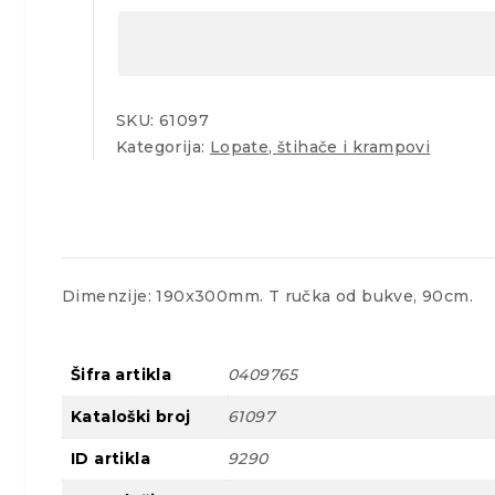
količina
SKU:
61097
Kategorija:
Lopate, štihače i krampovi
Dimenzije: 190x300mm. T ručka od bukve, 90cm.
Šifra artikla
0409765
Kataloški broj
61097
ID artikla
9290