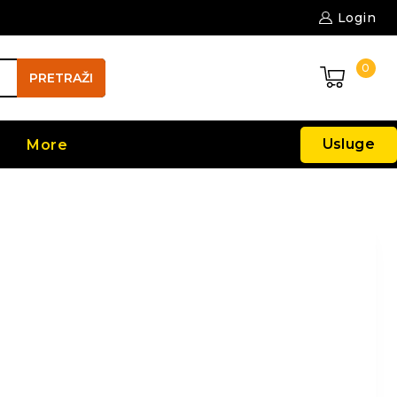
Login
0
PRETRAŽI
Usluge
More