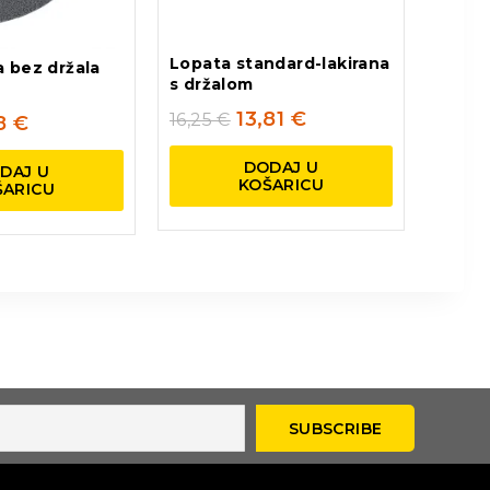
Lopata standard-lakirana
a bez držala
s držalom
13,81
€
16,25
€
38
€
DODAJ U
DAJ U
KOŠARICU
ŠARICU