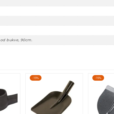
 od bukve, 90cm.
-15%
-15%