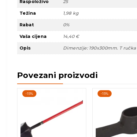
Raspoloživo
25
Težina
1,98 kg
Rabat
0%
Vaša cijena
14,40 €
Opis
Dimenzije: 190x300mm. T ručka
Povezani proizvodi
-15%
-15%