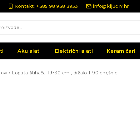
Kontakt: +385 98 938 3953
info@kljuc17.hr
ti
Aku alati
Električni alati
Keramičari
povi
/
Lopata-štihača 19×30 cm , držalo T 90 cm,špic