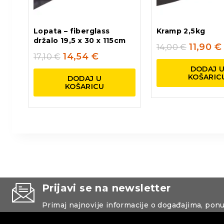
Lopata – fiberglass
Kramp 2,5kg
držalo 19,5 x 30 x 115cm
11,90
€
14,00
€
14,54
€
17,10
€
DODAJ 
KOŠARIC
DODAJ U
KOŠARICU
Prijavi se na newsletter
Primaj najnovije informacije o događajima, pon