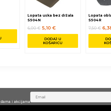
Lopata uska bez držala
Lopata obl
S504N
S504R
5,10
€
6,
6,00
€
7,50
€
U
U
DODAJ U
DO
KOŠARICU
KO
udama i akcijama