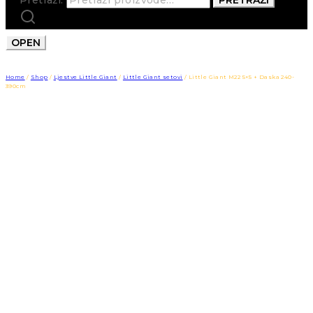
OPEN
Home
/
Shop
/
Ljestve Little Giant
/
Little Giant setovi
/
Little Giant M22 5×5 + Daska 240-
390cm