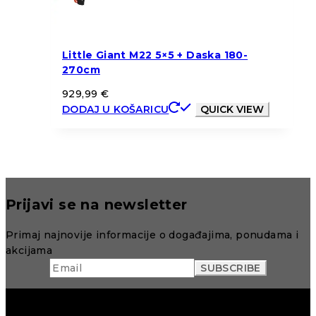
Little Giant M22 5×5 + Daska 180-
270cm
929,99
€
DODAJ U KOŠARICU
QUICK VIEW
Prijavi se na newsletter
Primaj najnovije informacije o događajima, ponudama i
akcijama