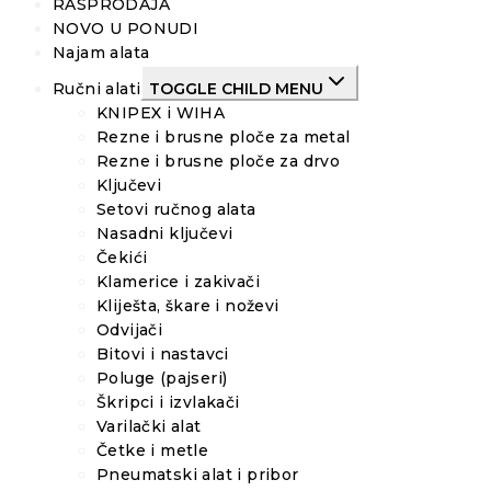
RASPRODAJA
NOVO U PONUDI
Najam alata
Ručni alati
TOGGLE CHILD MENU
KNIPEX i WIHA
Rezne i brusne ploče za metal
Rezne i brusne ploče za drvo
Ključevi
Setovi ručnog alata
Nasadni ključevi
Čekići
Klamerice i zakivači
Kliješta, škare i noževi
Odvijači
Bitovi i nastavci
Poluge (pajseri)
Škripci i izvlakači
Varilački alat
Četke i metle
Pneumatski alat i pribor