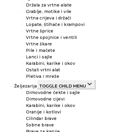
Držala za vrtne alate
Grablje, motike i vile
Vrtna crijeva i držači
Lopate, štihače i krampovi
Vrtne šprice
Vrtne spojnice i ventili
Vrtne škare
Pile i mačete
Lanci i sajle
Karabini, karike i okov
Ostali vrtni alat
Pletiva i mreže
Željezarija
TOGGLE CHILD MENU
Dimovodne čekte i sajle
Dimovodne cijevi
Karabini, karike i okov
Oranije i kotlovi
Cilindar brave
Sobne brave
Brave za kapije