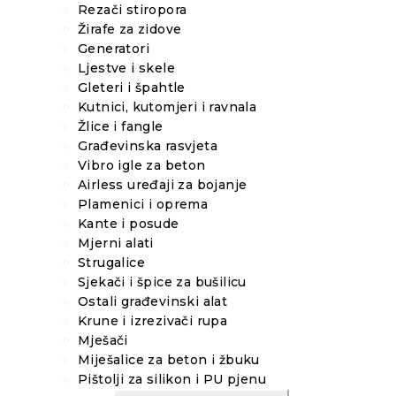
Rezači stiropora
Žirafe za zidove
Generatori
Ljestve i skele
Gleteri i špahtle
Kutnici, kutomjeri i ravnala
Žlice i fangle
Građevinska rasvjeta
Vibro igle za beton
Airless uređaji za bojanje
Plamenici i oprema
Kante i posude
Mjerni alati
Strugalice
Sjekači i špice za bušilicu
Ostali građevinski alat
Krune i izrezivači rupa
Mješači
Miješalice za beton i žbuku
Pištolji za silikon i PU pjenu