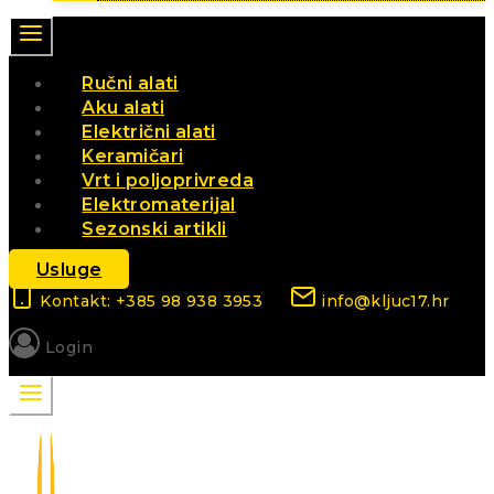
Ručni alati
Aku alati
Električni alati
Keramičari
Vrt i poljoprivreda
Elektromaterijal
Sezonski artikli
Usluge
Kontakt: +385 98 938 3953
info@kljuc17.hr
Login