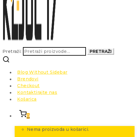
Pretraži:
PRETRAŽI
Blog Without Sidebar
Brendovi
Checkout
Kontaktirajte nas
Košarica
0
Nema proizvoda u košarici.