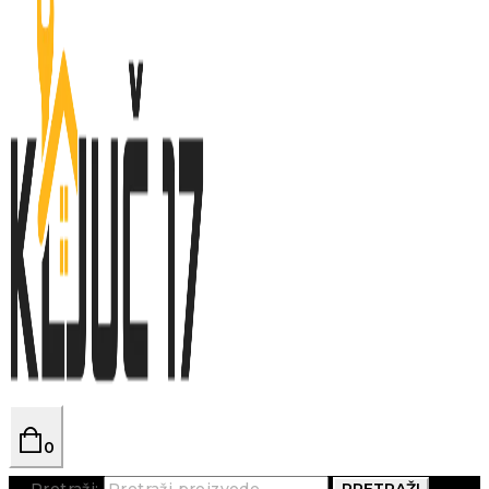
0
Pretraži:
PRETRAŽI