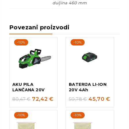
duljina 460 mm
Povezani proizvodi
-10%
-10%
AKU PILA
BATERIJA LI-ION
LANČANA 20V
20V 4Ah
72,42
€
45,70
€
80,47
€
50,78
€
-10%
-10%