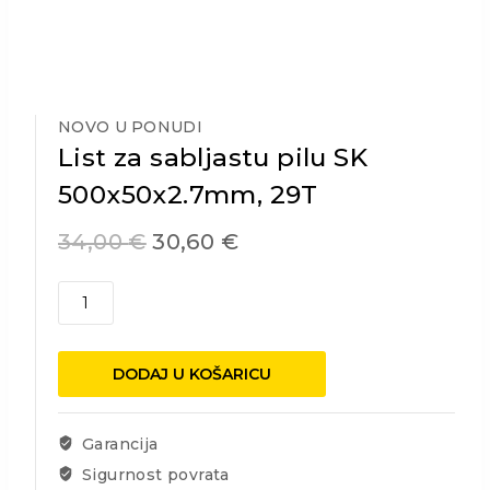
NOVO U PONUDI
List za sabljastu pilu SK
500x50x2.7mm, 29T
34,00
€
30,60
€
List
za
sabljastu
pilu
DODAJ U KOŠARICU
SK
500x50x2.7mm,
29T
Garancija
količina
Sigurnost povrata