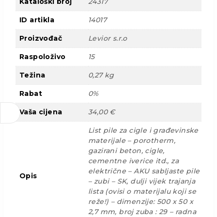
Kataloški broj
24317
ID artikla
14017
Proizvođač
Levior s.r.o
Raspoloživo
15
Težina
0,27 kg
Rabat
0%
Vaša cijena
34,00 €
List pile za cigle i građevinske
materijale – porotherm,
gazirani beton, cigle,
cementne iverice itd., za
električne – AKU sabljaste pile
Opis
– zubi – SK, dulji vijek trajanja
lista (ovisi o materijalu koji se
reže!) – dimenzije: 500 x 50 x
2,7 mm, broj zuba : 29 – radna