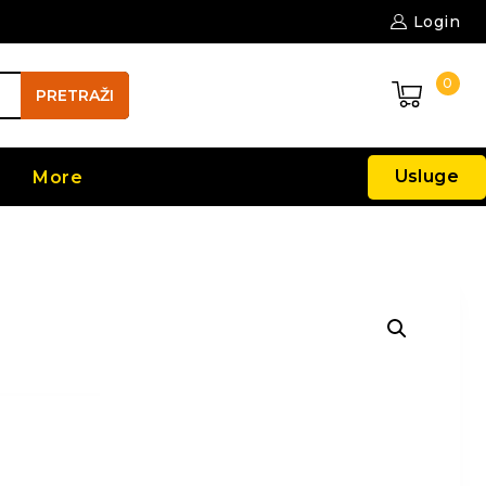
Login
0
PRETRAŽI
Usluge
More