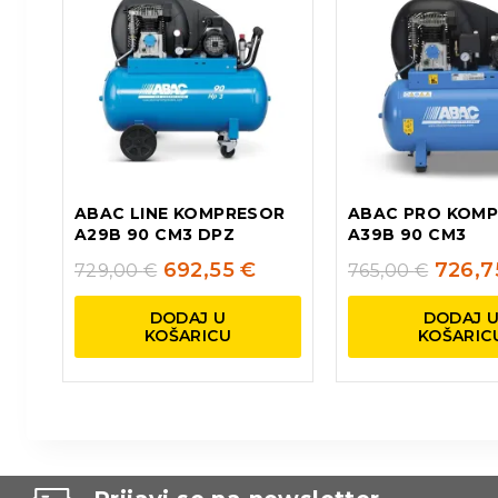
ABAC LINE KOMPRESOR
ABAC PRO KOM
A29B 90 CM3 DPZ
A39B 90 CM3
692,55
€
726,
729,00
€
765,00
€
DODAJ U
DODAJ 
KOŠARICU
KOŠARIC