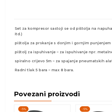
Set za kompresor sastoji se od pištolja na napu
itd.)
pištolja za prskanje s donjim i gornjim punjenjem –
pištolj za ispuhivanje – za ispuhivanje npr. metal
spiralno crijevo 5m – za spajanje pneumatskih al
Radni tlak 5 bara – max 8 bara.
Povezani proizvodi
-5%
-5%