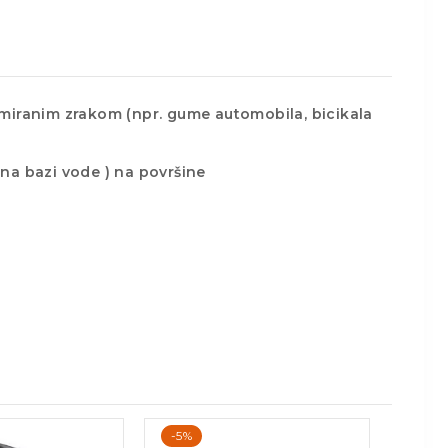
miranim zrakom (npr. gume automobila, bicikala
e na bazi vode ) na površine
-5%