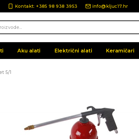
Kontakt: +385 98 938 3953
info@kljuc17.hr
ti
Aku alati
Električni alati
Keramičari
t 5/1