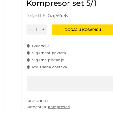
Kompresor set 5/1
58,88
€
55,94
€
Kompresor
DODAJ U KOŠARICU
set
5/1
količina
Garancija
Sigurnost povrata
Sigurno plaćanje
Pouzdana dostava
SKU:
48001
Kategorija:
Kompresori