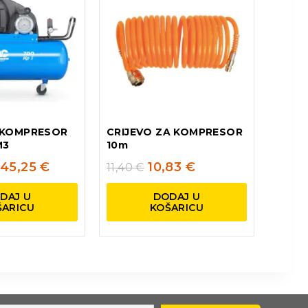
 KOMPRESOR
CRIJEVO ZA KOMPRESOR
M3
10m
45,25
€
10,83
€
11,40
€
DAJ U
DODAJ U
ŠARICU
KOŠARICU