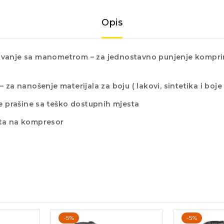
Opis
havanje sa manometrom – za jednostavno punjenje kompri
 za nanošenje materijala za boju ( lakovi, sintetika i boj
ne prašine sa teško dostupnih mjesta
ata na kompresor
-5%
-5%