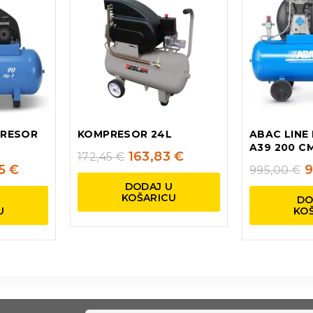
PRESOR
KOMPRESOR 24L
ABAC LINE
A39 200 C
163,83
€
172,45
€
75
€
9
995,00
€
DODAJ U
KOŠARICU
U
DO
U
KO