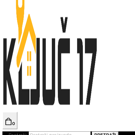
0
Pretraži:
PRETRAŽI