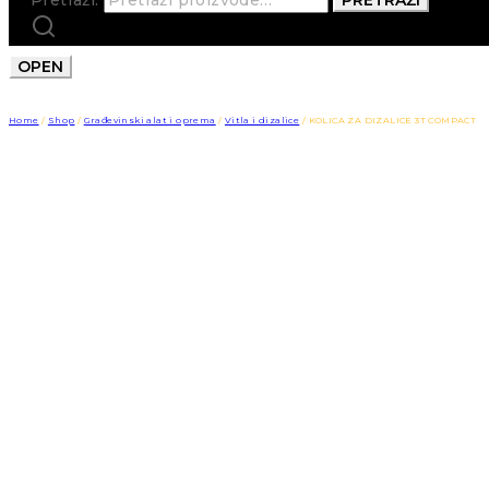
OPEN
Home
/
Shop
/
Građevinski alat i oprema
/
Vitla i dizalice
/
KOLICA ZA DIZALICE 3T COMPACT