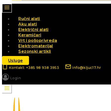
Ručni alati
Aku alati
Električni alati
Keramičari
Vrt i poljoprivreda
Elektromaterijal
Sezonski artikli
Usluge
Kontakt: +385 98 938 3953
info@kljuc17.hr
Login