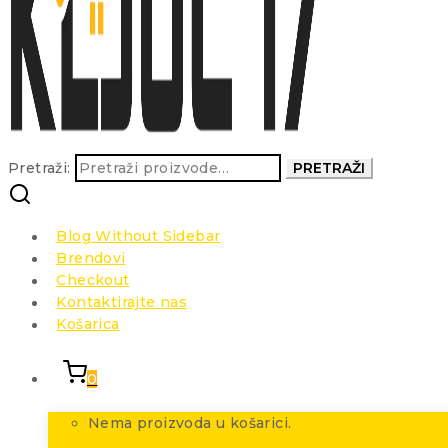
Pretraži:
PRETRAŽI
Blog Without Sidebar
Brendovi
Checkout
Kontaktirajte nas
Košarica
0
Nema proizvoda u košarici.