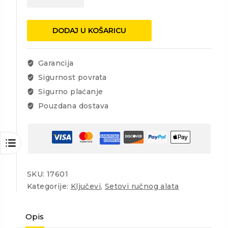
za
kotače
17,19,21
DODAJ U KOŠARICU
mm
količina
Garancija
Sigurnost povrata
Sigurno plaćanje
Pouzdana dostava
SKU:
17601
Kategorije:
Ključevi
,
Setovi ručnog alata
Opis