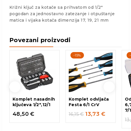
Križni ključ za kotače sa prihvatom od 1/2″
pogodan za jednostavno zatezanje i otpuštanje
matica i vijaka kotača dimenzija 17, 19, 21 mm
Povezani proizvodi
-15%
Komplet nasadnih
Komplet odvijača
Od
ključeva 1/2″,12/1
Festa 6/1 CrV
6,
7/
48,50
€
13,73
€
16,15
€
13