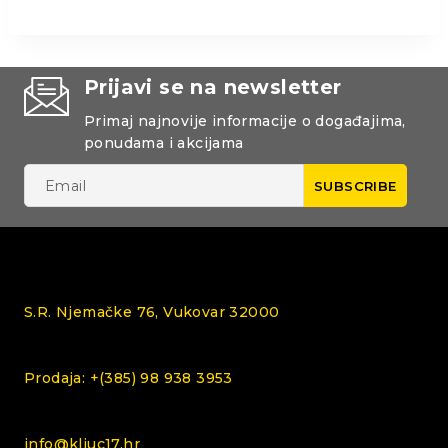
Prijavi se na newsletter
Primaj najnovije informacije o događajima,
ponudama i akcijama
S.R. Njemačke 76, Vukovar 32000
Prodaja: +(385) 98 938 3953
info@kljuc17.hr