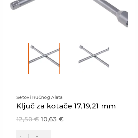
Setovi Ručnog Alata
Ključ za kotače 17,19,21 mm
12,50
€
10,63
€
Ključ