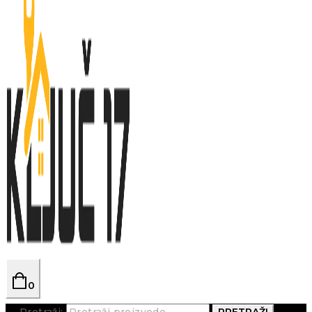
0
Pretraži:
PRETRAŽI