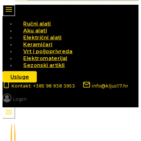
Ručni alati
Aku alati
Električni alati
Keramičari
Vrt i poljoprivreda
Elektromaterijal
Sezonski artikli
Usluge
Kontakt: +385 98 938 3953
info@kljuc17.hr
Login