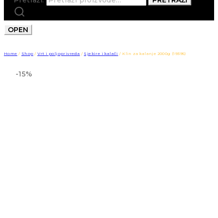
OPEN
Home
/
Shop
/
Vrt i poljoprivreda
/
Sjekire i kalači
/
Klin za kalanje 2000g (19395)
-15%