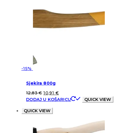
-15%
Sjekira 800g
12,83
€
10,91
€
DODAJ U KOŠARICU
QUICK VIEW
QUICK VIEW