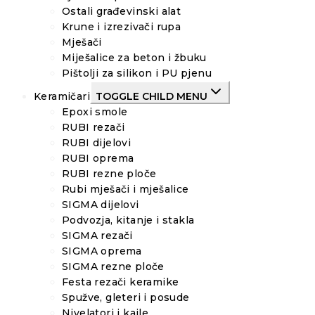
Ostali građevinski alat
Krune i izrezivači rupa
Mješači
Miješalice za beton i žbuku
Pištolji za silikon i PU pjenu
Keramičari
TOGGLE CHILD MENU
Epoxi smole
RUBI rezači
RUBI dijelovi
RUBI oprema
RUBI rezne ploče
Rubi mješači i mješalice
SIGMA dijelovi
Podvozja, kitanje i stakla
SIGMA rezači
SIGMA oprema
SIGMA rezne ploče
Festa rezači keramike
Spužve, gleteri i posude
Nivelatori i kajle