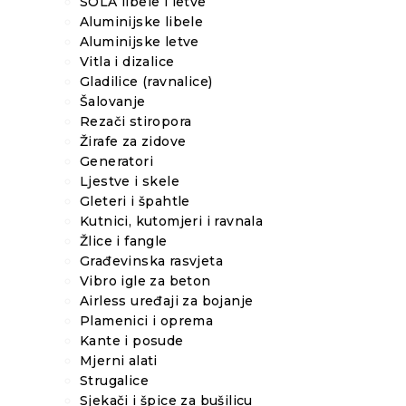
SOLA libele i letve
Aluminijske libele
Aluminijske letve
Vitla i dizalice
Gladilice (ravnalice)
Šalovanje
Rezači stiropora
Žirafe za zidove
Generatori
Ljestve i skele
Gleteri i špahtle
Kutnici, kutomjeri i ravnala
Žlice i fangle
Građevinska rasvjeta
Vibro igle za beton
Airless uređaji za bojanje
Plamenici i oprema
Kante i posude
Mjerni alati
Strugalice
Sjekači i špice za bušilicu