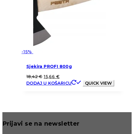
-15%
Sjekira PROFI 800g
18,42
€
15,66
€
DODAJ U KOŠARICU
QUICK VIEW
Prijavi se na newsletter