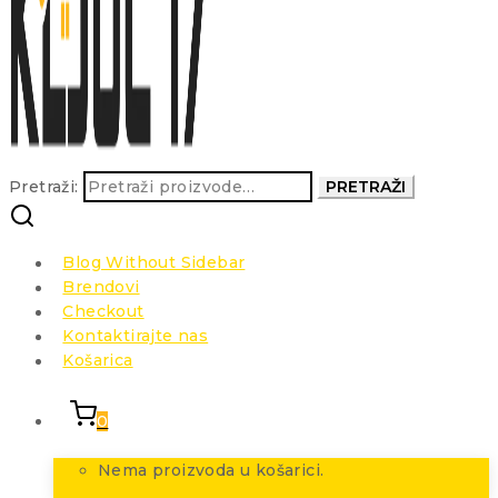
Pretraži:
PRETRAŽI
Blog Without Sidebar
Brendovi
Checkout
Kontaktirajte nas
Košarica
0
Nema proizvoda u košarici.