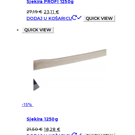
Sjekira PROFI 1250g
27,19
€
23,11
€
DODAJ U KOŠARICU
QUICK VIEW
QUICK VIEW
-15%
Sjekira 1250g
21,50
€
18,28
€