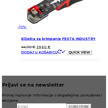
-10%
Kliješta za krimpanje FESTA INDUSTRY
44,00
€
39,60
€
DODAJ U KOŠARICU
QUICK VIEW
Prijavi se na newsletter
Primaj najnovije informacije o događajima, ponudama i
akcijama