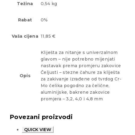
Težina
0,54 kg
Rabat
0%
Vaša cijena
11,85 €
Kliješta za nitanje s univerzalnom
glavom – nije potrebno mijenjati
nastavak prema promjeru zakovice
Čeljusti – stezne čahure za kliješta
Opis
za zakivanje izrađene od tvrdog Cr-
Mo čelika pogodno za čelične,
aluminijske, bakrene zakovice
promjera – 3,2, 4,0 i 4,8 mm
Povezani proizvodi
QUICK VIEW