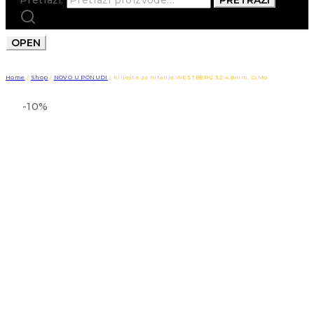
OPEN
Home
/
Shop
/
NOVO U PONUDI
/
Kliješta za nitanje WESTBERG 3.2-4.8mm, CrMo
-10%