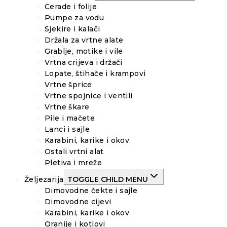
Cerade i folije
Pumpe za vodu
Sjekire i kalači
Držala za vrtne alate
Grablje, motike i vile
Vrtna crijeva i držači
Lopate, štihače i krampovi
Vrtne šprice
Vrtne spojnice i ventili
Vrtne škare
Pile i mačete
Lanci i sajle
Karabini, karike i okov
Ostali vrtni alat
Pletiva i mreže
Željezarija
TOGGLE CHILD MENU
Dimovodne čekte i sajle
Dimovodne cijevi
Karabini, karike i okov
Oranije i kotlovi