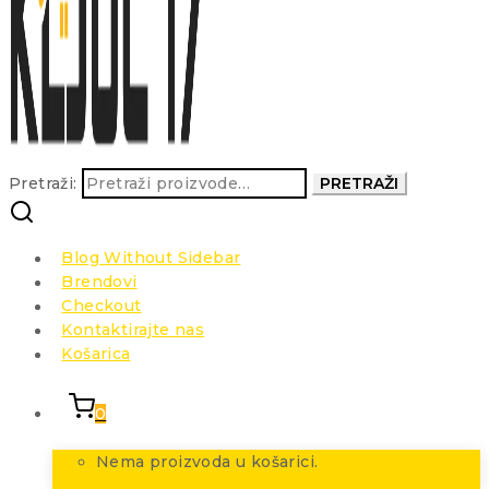
Pretraži:
PRETRAŽI
Blog Without Sidebar
Brendovi
Checkout
Kontaktirajte nas
Košarica
0
Nema proizvoda u košarici.