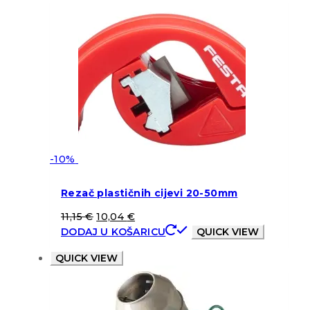
-10%
Rezač plastičnih cijevi 20-50mm
11,15
€
10,04
€
DODAJ U KOŠARICU
QUICK VIEW
QUICK VIEW