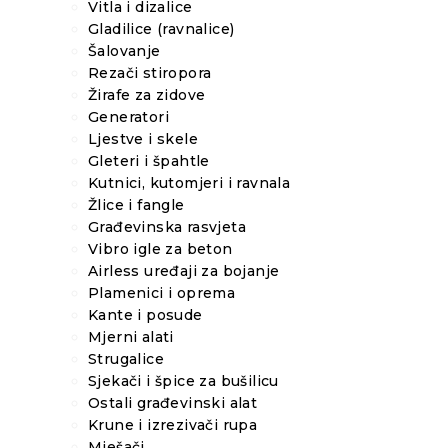
Vitla i dizalice
Gladilice (ravnalice)
Šalovanje
Rezači stiropora
Žirafe za zidove
Generatori
Ljestve i skele
Gleteri i špahtle
Kutnici, kutomjeri i ravnala
Žlice i fangle
Građevinska rasvjeta
Vibro igle za beton
Airless uređaji za bojanje
Plamenici i oprema
Kante i posude
Mjerni alati
Strugalice
Sjekači i špice za bušilicu
Ostali građevinski alat
Krune i izrezivači rupa
Mješači