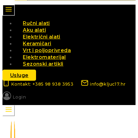
Ručni alati
Aku alati
Električni alati
Keramičari
Vrt i poljoprivreda
Elektromaterijal
Sezonski artikli
Usluge
Kontakt: +385 98 938 3953
info@kljuc17.hr
Login