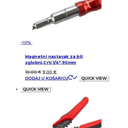
-10%
Magnetni nastavak za bit
zglobni,CrV,1/4″,90mm
10,00
€
9,00
€
DODAJ U KOŠARICU
QUICK VIEW
QUICK VIEW