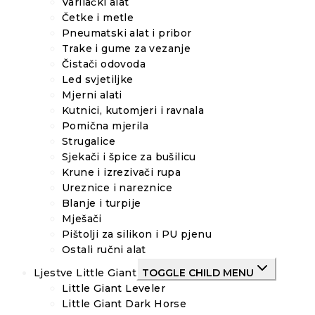
Varilački alat
Četke i metle
Pneumatski alat i pribor
Trake i gume za vezanje
Čistači odovoda
Led svjetiljke
Mjerni alati
Kutnici, kutomjeri i ravnala
Pomična mjerila
Strugalice
Sjekači i špice za bušilicu
Krune i izrezivači rupa
Ureznice i nareznice
Blanje i turpije
Mješači
Pištolji za silikon i PU pjenu
Ostali ručni alat
Ljestve Little Giant
TOGGLE CHILD MENU
Little Giant Leveler
Little Giant Dark Horse