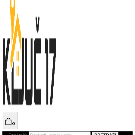
0
Pretraži:
PRETRAŽI