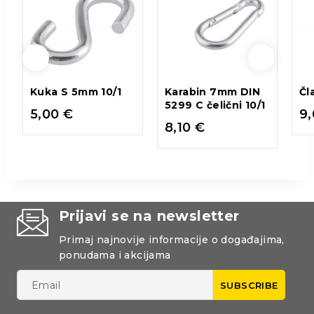
Kuka S 5mm 10/1
Karabin 7mm DIN
Čl
5299 C čelični 10/1
5,00
€
9
8,10
€
Prijavi se na newsletter
Primaj najnovije informacije o događajima,
ponudama i akcijama