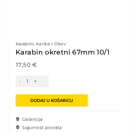
Karabini, Karike I Okov
Karabin okretni 67mm 10/1
17,50
€
Karabin
okretni
67mm
10/1
DODAJ U KOŠARICU
količina
Garancija
Sigurnost povrata