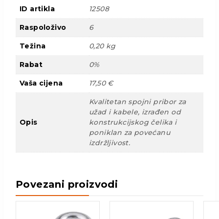
ID artikla
12508
Raspoloživo
6
Težina
0,20 kg
Rabat
0%
Vaša cijena
17,50 €
Kvalitetan spojni pribor za
užad i kabele, izrađen od
Opis
konstrukcijskog čelika i
poniklan za povećanu
izdržljivost.
Povezani proizvodi