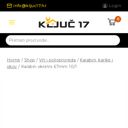
Skip
info@kljuc17.hr
Login
to
content
0
Pretraži:
Home
/
Shop
/
Vrt i poljoprivreda
/
Karabini, karike i
okov
/
Karabin okretni 67mm 10/1