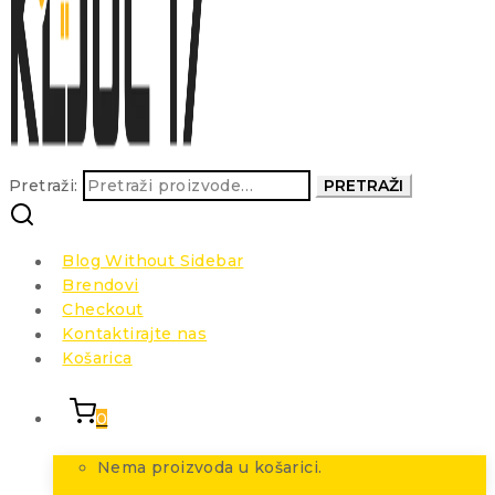
Pretraži:
PRETRAŽI
Blog Without Sidebar
Brendovi
Checkout
Kontaktirajte nas
Košarica
0
Nema proizvoda u košarici.