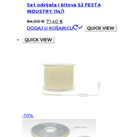
Set odvijača i bitova S2 FESTA
INDUSTRY 114/1
84,00
€
71,40
€
DODAJ U KOŠARICU
QUICK VIEW
QUICK VIEW
-10%