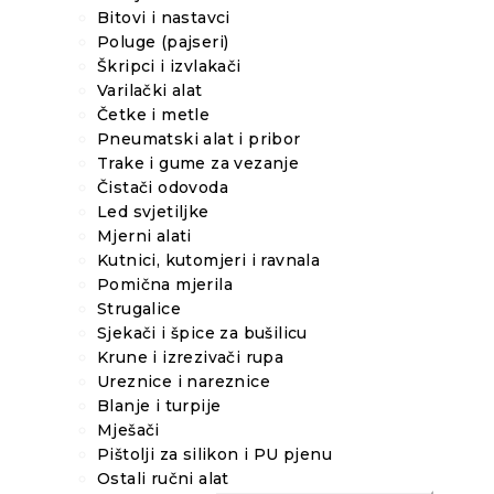
Bitovi i nastavci
Poluge (pajseri)
Škripci i izvlakači
Varilački alat
Četke i metle
Pneumatski alat i pribor
Trake i gume za vezanje
Čistači odovoda
Led svjetiljke
Mjerni alati
Kutnici, kutomjeri i ravnala
Pomična mjerila
Strugalice
Sjekači i špice za bušilicu
Krune i izrezivači rupa
Ureznice i nareznice
Blanje i turpije
Mješači
Pištolji za silikon i PU pjenu
Ostali ručni alat