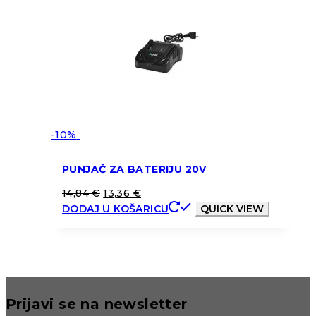
-10%
PUNJAČ ZA BATERIJU 20V
14,84
€
13,36
€
DODAJ U KOŠARICU
QUICK VIEW
Prijavi se na newsletter