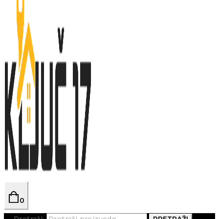
0
Pretraži:
PRETRAŽI