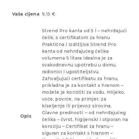
Vaša cijena
9,15 €
Strend Pro kanta od 5 l – nehrđajući
čelik, s certifikatom za hranu
Praktična i izdržljiva Strend Pro
kanta od nehrđajućeg čelika
volumena 5 litara idealna je za
svakodnevnu upotrebu u domu,
radionici i ugostiteljstvu.
Zahvaljujući certifikatu za hranu,
prikladna je za kontakt s hranom –
možete je koristiti za vodu, mlijeko,
voće, povrće, na primjer, za
kiseljenje ili prijevoz sirovina.
Glavne prednosti: – od nehrđajućeg
Opis
čelika – čvrst, higijenski i otporan na
koroziju – Certifikat za hranu –
siguran za kontakt s hranom –