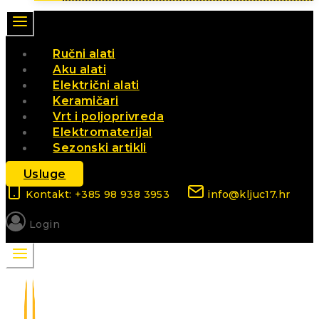
Ručni alati
Aku alati
Električni alati
Keramičari
Vrt i poljoprivreda
Elektromaterijal
Sezonski artikli
Usluge
Kontakt: +385 98 938 3953
info@kljuc17.hr
Login