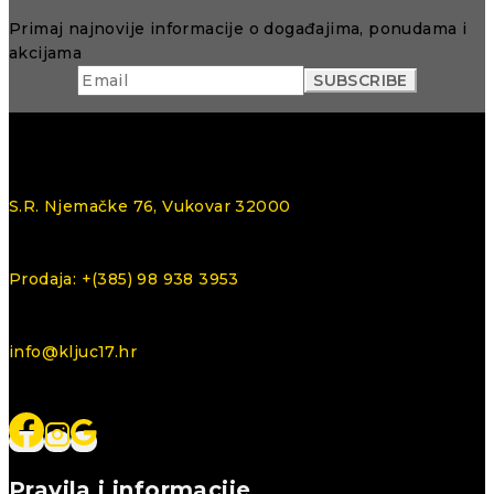
Primaj najnovije informacije o događajima, ponudama i
akcijama
S.R. Njemačke 76, Vukovar 32000
Prodaja: +(385) 98 938 3953
info@kljuc17.hr
Pravila i informacije