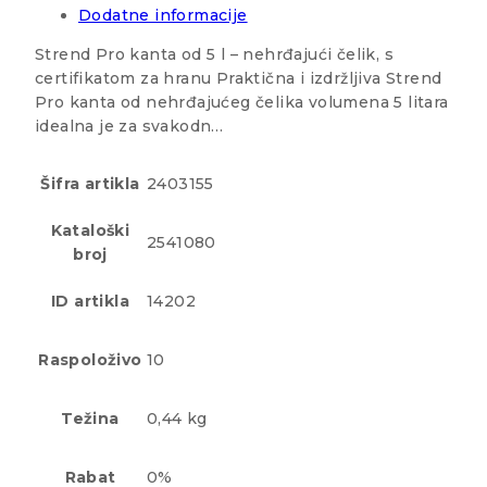
Dodatne informacije
Strend Pro kanta od 5 l – nehrđajući čelik, s
certifikatom za hranu Praktična i izdržljiva Strend
Pro kanta od nehrđajućeg čelika volumena 5 litara
idealna je za svakodn…
Šifra artikla
2403155
Kataloški
2541080
broj
ID artikla
14202
Raspoloživo
10
Težina
0,44 kg
Rabat
0%