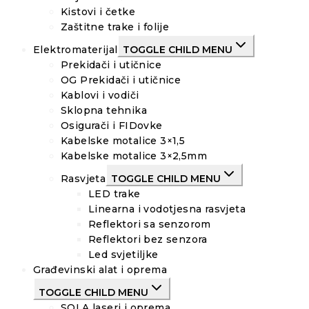
Kistovi i četke
Zaštitne trake i folije
Elektromaterijal
TOGGLE CHILD MENU
Prekidači i utičnice
OG Prekidači i utičnice
Kablovi i vodiči
Sklopna tehnika
Osigurači i FIDovke
Kabelske motalice 3×1,5
Kabelske motalice 3×2,5mm
Rasvjeta
TOGGLE CHILD MENU
LED trake
Linearna i vodotjesna rasvjeta
Reflektori sa senzorom
Reflektori bez senzora
Led svjetiljke
Građevinski alat i oprema
TOGGLE CHILD MENU
SOLA laseri i oprema