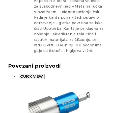
Kapacitet 5 litara – idealna veličina
za svakodnevni rad – Metalna ručka
s hvatištem – udobno nošenje čak i
kada je kanta puna – Jednostavno
održavanje – glatka površina se lako
čisti Upotreba: Kanta je prikladna za
nošenje i skladištenje tekućina i
rasutih materijala, za čišćenje, pri
radu u vrtu, u kuhinji ili u pogonima
gdje su čistoća i higijena važni.
Povezani proizvodi
QUICK VIEW