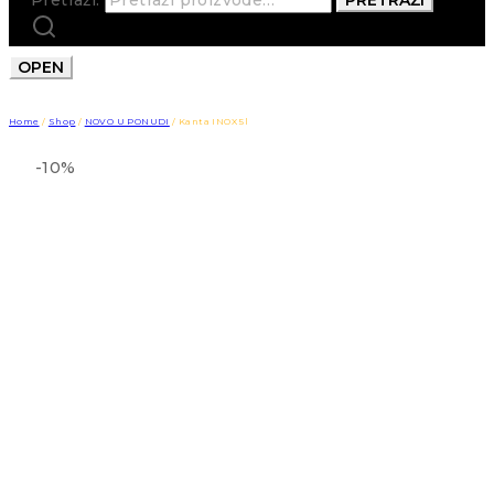
OPEN
Home
/
Shop
/
NOVO U PONUDI
/
Kanta INOX 5l
-10%