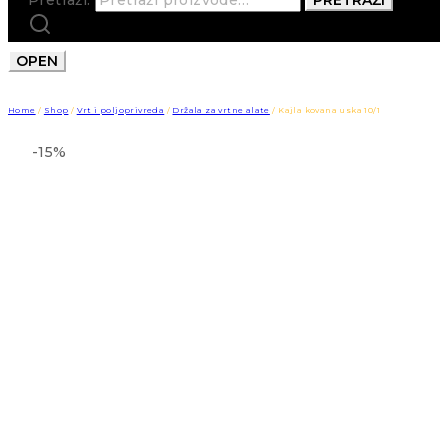
OPEN
Home
/
Shop
/
Vrt i poljoprivreda
/
Držala za vrtne alate
/
Kajla kovana uska 10/1
-15%