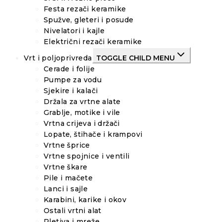
Festa rezači keramike
Spužve, gleteri i posude
Nivelatori i kajle
Električni rezači keramike
Vrt i poljoprivreda
TOGGLE CHILD MENU
Cerade i folije
Pumpe za vodu
Sjekire i kalači
Držala za vrtne alate
Grablje, motike i vile
Vrtna crijeva i držači
Lopate, štihače i krampovi
Vrtne šprice
Vrtne spojnice i ventili
Vrtne škare
Pile i mačete
Lanci i sajle
Karabini, karike i okov
Ostali vrtni alat
Pletiva i mreže