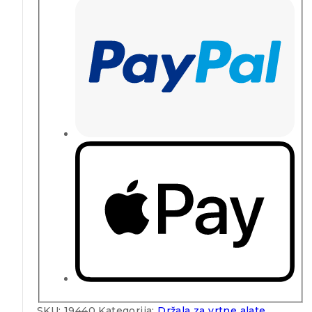
SKU:
19440
Kategorija:
Držala za vrtne alate