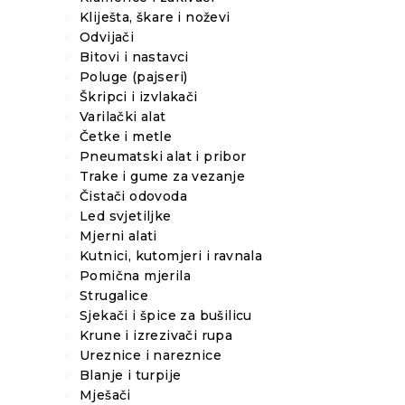
Kliješta, škare i noževi
Odvijači
Bitovi i nastavci
Poluge (pajseri)
Škripci i izvlakači
Varilački alat
Četke i metle
Pneumatski alat i pribor
Trake i gume za vezanje
Čistači odovoda
Led svjetiljke
Mjerni alati
Kutnici, kutomjeri i ravnala
Pomična mjerila
Strugalice
Sjekači i špice za bušilicu
Krune i izrezivači rupa
Ureznice i nareznice
Blanje i turpije
Mješači