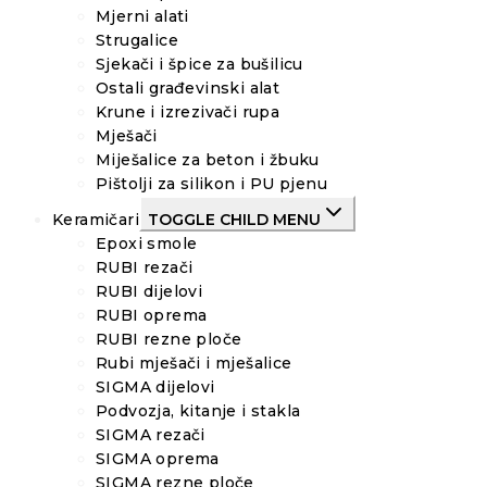
Mjerni alati
Strugalice
Sjekači i špice za bušilicu
Ostali građevinski alat
Krune i izrezivači rupa
Mješači
Miješalice za beton i žbuku
Pištolji za silikon i PU pjenu
Keramičari
TOGGLE CHILD MENU
Epoxi smole
RUBI rezači
RUBI dijelovi
RUBI oprema
RUBI rezne ploče
Rubi mješači i mješalice
SIGMA dijelovi
Podvozja, kitanje i stakla
SIGMA rezači
SIGMA oprema
SIGMA rezne ploče