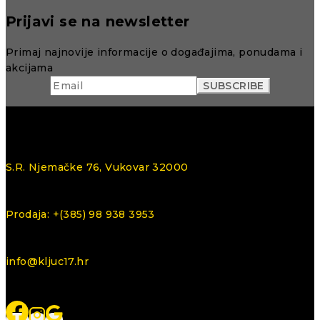
Prijavi se na newsletter
Primaj najnovije informacije o događajima, ponudama i
akcijama
S.R. Njemačke 76, Vukovar 32000
Prodaja: +(385) 98 938 3953
info@kljuc17.hr