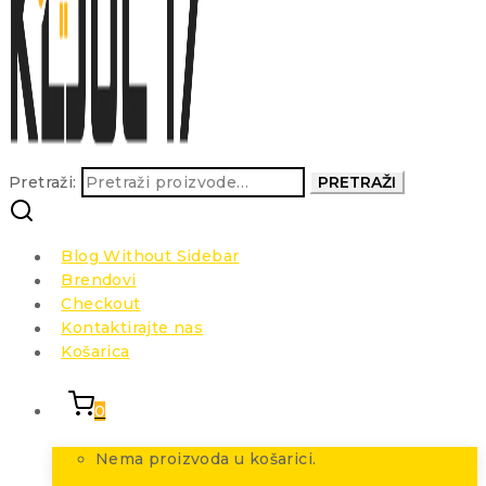
Pretraži:
PRETRAŽI
Blog Without Sidebar
Brendovi
Checkout
Kontaktirajte nas
Košarica
0
Nema proizvoda u košarici.