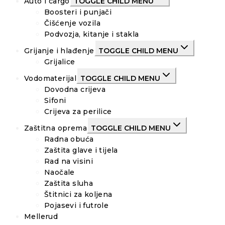
Auto i cargo
TOGGLE CHILD MENU
Boosteri i punjači
Čišćenje vozila
Podvozja, kitanje i stakla
Grijanje i hlađenje
TOGGLE CHILD MENU
Grijalice
Vodomaterijal
TOGGLE CHILD MENU
Dovodna crijeva
Sifoni
Crijeva za perilice
Zaštitna oprema
TOGGLE CHILD MENU
Radna obuća
Zaštita glave i tijela
Rad na visini
Naočale
Zaštita sluha
Štitnici za koljena
Pojasevi i futrole
Mellerud