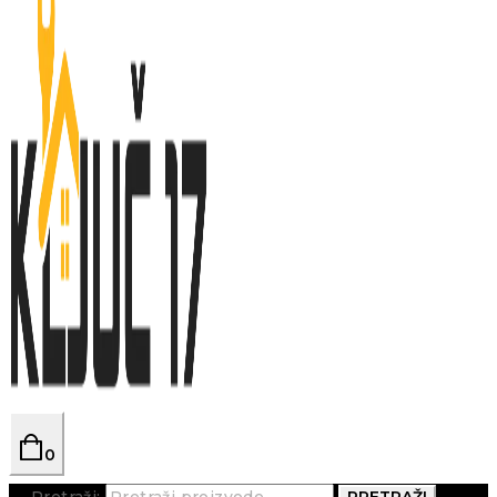
0
Pretraži:
PRETRAŽI