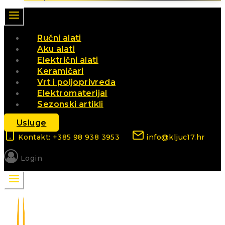
Ručni alati
Aku alati
Električni alati
Keramičari
Vrt i poljoprivreda
Elektromaterijal
Sezonski artikli
Usluge
Kontakt: +385 98 938 3953
info@kljuc17.hr
Login