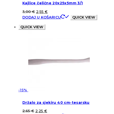
Kajlice čelične 20x25x5mm 3/1
3,00
€
2,55
€
DODAJ U KOŠARICU
QUICK VIEW
QUICK VIEW
-15%
Držalo za sjekiru 40 cm-tesarsku
2,65
€
2,25
€