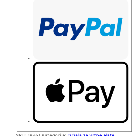
SKU:
19441
Kategorija:
Držala za vrtne alate