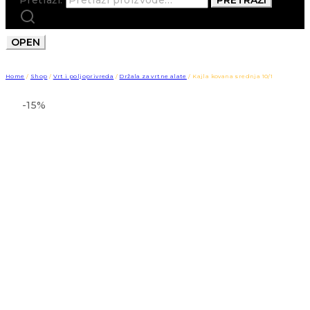
OPEN
Home
/
Shop
/
Vrt i poljoprivreda
/
Držala za vrtne alate
/
Kajla kovana srednja 10/1
-15%