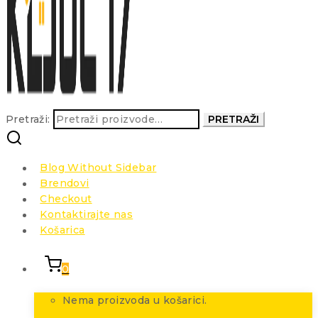
Pretraži:
PRETRAŽI
Blog Without Sidebar
Brendovi
Checkout
Kontaktirajte nas
Košarica
0
Nema proizvoda u košarici.