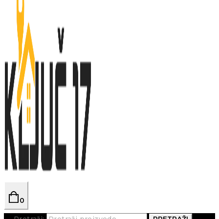
0
Pretraži:
PRETRAŽI