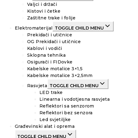
Valjci i držači
Kistovi i četke
Zaštitne trake i folije
Elektromaterijal
TOGGLE CHILD MENU
Prekidači i utičnice
OG Prekidači i utičnice
Kablovi i vodiči
Sklopna tehnika
Osigurači i FIDovke
Kabelske motalice 3×1,5
Kabelske motalice 3×2,5mm
Rasvjeta
TOGGLE CHILD MENU
LED trake
Linearna i vodotjesna rasvjeta
Reflektori sa senzorom
Reflektori bez senzora
Led svjetiljke
Građevinski alat i oprema
TOGGLE CHILD MENU