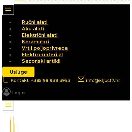
Ručni alati
Aku alati
Električni alati
Keramičari
Vrt i poljoprivreda
Elektromaterijal
Sezonski artikli
Usluge
Kontakt: +385 98 938 3953
info@kljuc17.hr
Login