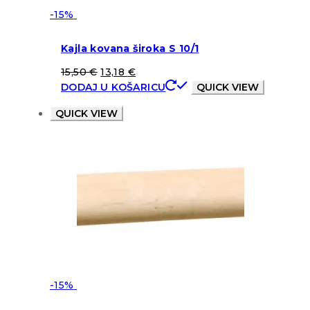
-15%
Kajla kovana široka S 10/1
15,50
€
13,18
€
DODAJ U KOŠARICU
QUICK VIEW
QUICK VIEW
-15%