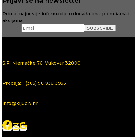
Prijavi se na newsletter
Primaj najnovije informacije o događajima, ponudama i
akcijama
S.R. Njemačke 76, Vukovar 32000
Prodaja: +(385) 98 938 3953
info@kljuc17.hr