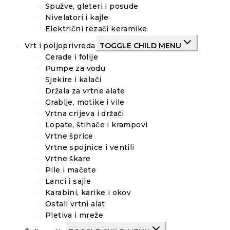
Spužve, gleteri i posude
Nivelatori i kajle
Električni rezači keramike
Vrt i poljoprivreda
TOGGLE CHILD MENU
Cerade i folije
Pumpe za vodu
Sjekire i kalači
Držala za vrtne alate
Grablje, motike i vile
Vrtna crijeva i držači
Lopate, štihače i krampovi
Vrtne šprice
Vrtne spojnice i ventili
Vrtne škare
Pile i mačete
Lanci i sajle
Karabini, karike i okov
Ostali vrtni alat
Pletiva i mreže