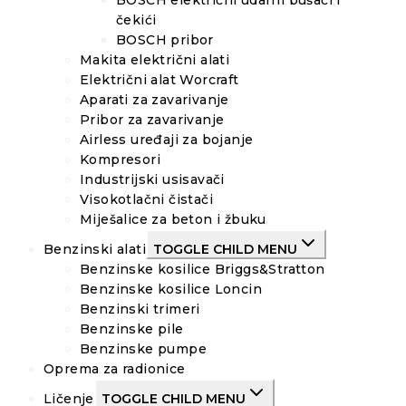
BOSCH električni udarni bušači i
čekići
BOSCH pribor
Makita električni alati
Električni alat Worcraft
Aparati za zavarivanje
Pribor za zavarivanje
Airless uređaji za bojanje
Kompresori
Industrijski usisavači
Visokotlačni čistači
Miješalice za beton i žbuku
Benzinski alati
TOGGLE CHILD MENU
Benzinske kosilice Briggs&Stratton
Benzinske kosilice Loncin
Benzinski trimeri
Benzinske pile
Benzinske pumpe
Oprema za radionice
Ličenje
TOGGLE CHILD MENU