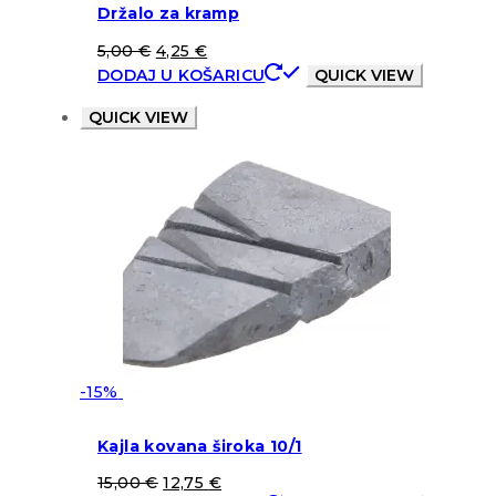
Držalo za kramp
5,00
€
4,25
€
DODAJ U KOŠARICU
QUICK VIEW
QUICK VIEW
-15%
Kajla kovana široka 10/1
15,00
€
12,75
€