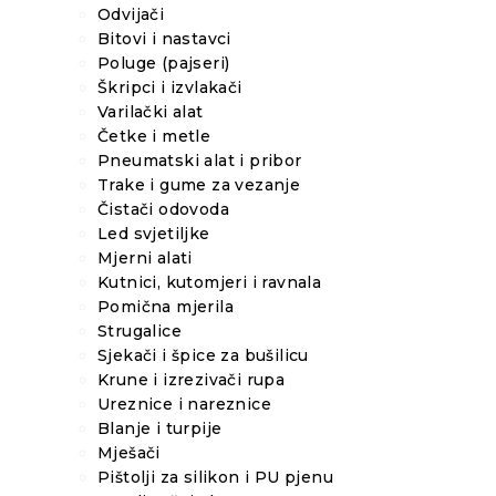
Odvijači
Bitovi i nastavci
Poluge (pajseri)
Škripci i izvlakači
Varilački alat
Četke i metle
Pneumatski alat i pribor
Trake i gume za vezanje
Čistači odovoda
Led svjetiljke
Mjerni alati
Kutnici, kutomjeri i ravnala
Pomična mjerila
Strugalice
Sjekači i špice za bušilicu
Krune i izrezivači rupa
Ureznice i nareznice
Blanje i turpije
Mješači
Pištolji za silikon i PU pjenu