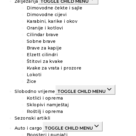
Željezarija
TOGGLE CHILD MENU
Dimovodne čekte i sajle
Dimovodne cijevi
Karabini, karike i okov
Oranije i kotlovi
Cilindar brave
Sobne brave
Brave za kapije
Elzett cilindri
Štitovi za kvake
Kvake za vrata i prozore
Lokoti
Žice
Slobodno vrijeme
TOGGLE CHILD MENU
Kotlići i oprema
Sklopivi namještaj
Roštilj i oprema
Sezonski artikli
Auto i cargo
TOGGLE CHILD MENU
Boosteri i punjači