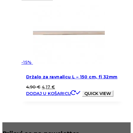
-15%
Držalo za ravnalicu L – 150 cm, fi 32mm
4,90
€
4,17
€
DODAJ U KOŠARICU
QUICK VIEW