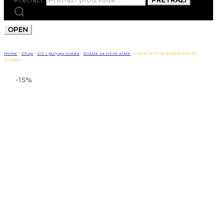
OPEN
Home
/
Shop
/
Vrt i poljoprivreda
/
Držala za vrtne alate
/
Kajla čelična 20x25x5mm 3/1
(212584)
-15%