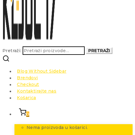
Pretraži:
PRETRAŽI
Blog Without Sidebar
Brendovi
Checkout
Kontaktirajte nas
Košarica
0
Nema proizvoda u košarici.