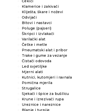
Čekići
Klamerice i zakivači
Kliješta, škare i noževi
Odvijači
Bitovi i nastavci
Poluge (pajseri)
Škripci i izvlakači
Varilački alat
Četke i metle
Pneumatski alat i pribor
Trake i gume za vezanje
Čistači odovoda
Led svjetiljke
Mjerni alati
Kutnici, kutomjeri i ravnala
Pomična mjerila
Strugalice
Sjekači i špice za bušilicu
Krune i izrezivači rupa
Ureznice i nareznice
Blanje i turpije