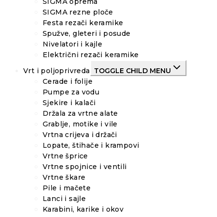
SIGMA oprema
SIGMA rezne ploče
Festa rezači keramike
Spužve, gleteri i posude
Nivelatori i kajle
Električni rezači keramike
Vrt i poljoprivreda
TOGGLE CHILD MENU
Cerade i folije
Pumpe za vodu
Sjekire i kalači
Držala za vrtne alate
Grablje, motike i vile
Vrtna crijeva i držači
Lopate, štihače i krampovi
Vrtne šprice
Vrtne spojnice i ventili
Vrtne škare
Pile i mačete
Lanci i sajle
Karabini, karike i okov