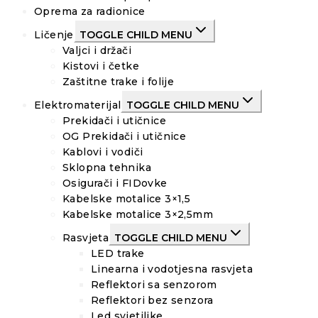
Oprema za radionice
Ličenje
TOGGLE CHILD MENU
Valjci i držači
Kistovi i četke
Zaštitne trake i folije
Elektromaterijal
TOGGLE CHILD MENU
Prekidači i utičnice
OG Prekidači i utičnice
Kablovi i vodiči
Sklopna tehnika
Osigurači i FIDovke
Kabelske motalice 3×1,5
Kabelske motalice 3×2,5mm
Rasvjeta
TOGGLE CHILD MENU
LED trake
Linearna i vodotjesna rasvjeta
Reflektori sa senzorom
Reflektori bez senzora
Led svjetiljke