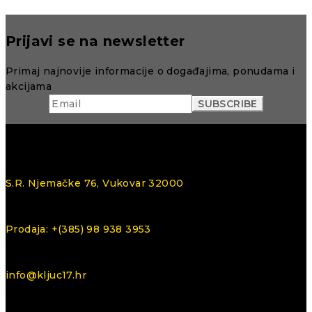
Prijavi se na newsletter
Primaj najnovije informacije o događajima, ponudama i
akcijama
S.R. Njemačke 76, Vukovar 32000
Prodaja: +(385) 98 938 3953
info@kljuc17.hr