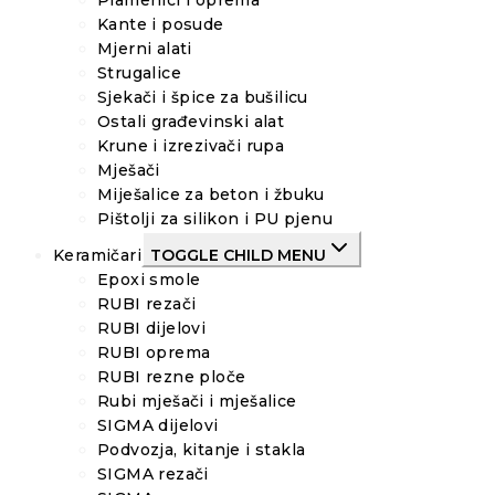
Plamenici i oprema
Kante i posude
Mjerni alati
Strugalice
Sjekači i špice za bušilicu
Ostali građevinski alat
Krune i izrezivači rupa
Mješači
Miješalice za beton i žbuku
Pištolji za silikon i PU pjenu
Keramičari
TOGGLE CHILD MENU
Epoxi smole
RUBI rezači
RUBI dijelovi
RUBI oprema
RUBI rezne ploče
Rubi mješači i mješalice
SIGMA dijelovi
Podvozja, kitanje i stakla
SIGMA rezači