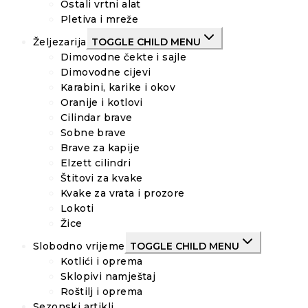
Ostali vrtni alat
Pletiva i mreže
Željezarija
TOGGLE CHILD MENU
Dimovodne čekte i sajle
Dimovodne cijevi
Karabini, karike i okov
Oranije i kotlovi
Cilindar brave
Sobne brave
Brave za kapije
Elzett cilindri
Štitovi za kvake
Kvake za vrata i prozore
Lokoti
Žice
Slobodno vrijeme
TOGGLE CHILD MENU
Kotlići i oprema
Sklopivi namještaj
Roštilj i oprema
Sezonski artikli