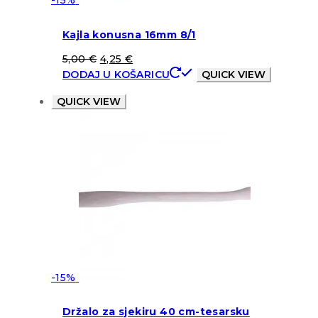
-15%
Kajla konusna 16mm 8/1
5,00
€
4,25
€
DODAJ U KOŠARICU
QUICK VIEW
QUICK VIEW
-15%
Držalo za sjekiru 40 cm-tesarsku