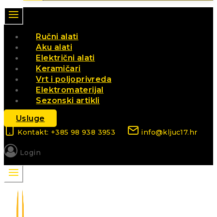
Ručni alati
Aku alati
Električni alati
Keramičari
Vrt i poljoprivreda
Elektromaterijal
Sezonski artikli
Usluge
Kontakt: +385 98 938 3953
info@kljuc17.hr
Login