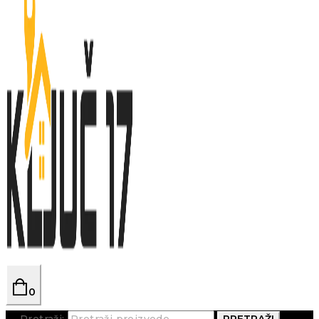
0
Pretraži:
PRETRAŽI