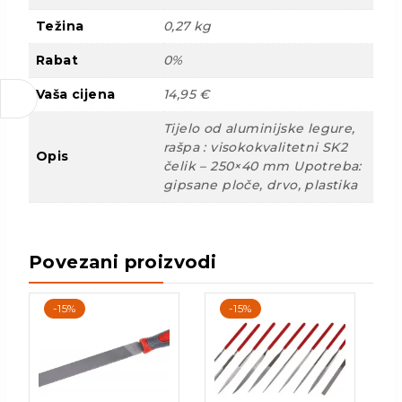
Težina
0,27 kg
Rabat
0%
Vaša cijena
14,95 €
Tijelo od aluminijske legure,
rašpa : visokokvalitetni SK2
Opis
čelik – 250×40 mm Upotreba:
gipsane ploče, drvo, plastika
Povezani proizvodi
-15%
-15%