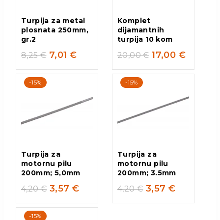
Turpija za metal
Komplet
plosnata 250mm,
dijamantnih
gr.2
turpija 10 kom
7,01
€
17,00
€
8,25
€
20,00
€
-15%
-15%
Turpija za
Turpija za
motornu pilu
motornu pilu
200mm; 5,0mm
200mm; 3.5mm
3,57
€
3,57
€
4,20
€
4,20
€
-15%