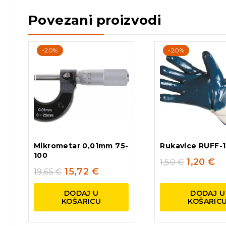
Povezani proizvodi
-20%
-20%
Mikrometar 0,01mm 75-
Rukavice RUFF-
100
1,20
€
1,50
€
15,72
€
19,65
€
DODAJ U
DODAJ U
KOŠARICU
KOŠARIC