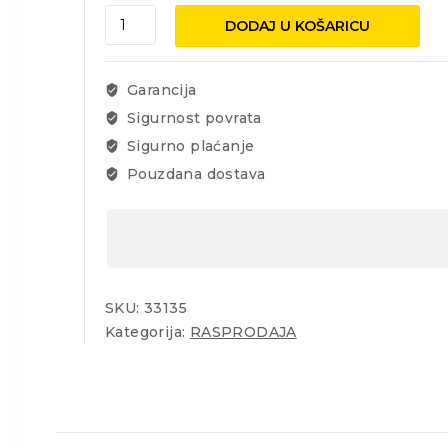
Gladilica
DODAJ U KOŠARICU
RF
130x270
nazubljena
Garancija
8mm
Sigurnost povrata
G-
Sigurno plaćanje
1
ručka
Pouzdana dostava
količina
SKU:
33135
Kategorija:
RASPRODAJA