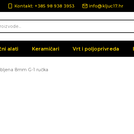
Kontakt: +385 98 938 3953
info@kljuc17.hr
čni alati
Keramičari
Vrt i poljoprivreda
ubljena 8mm G-1 ručka