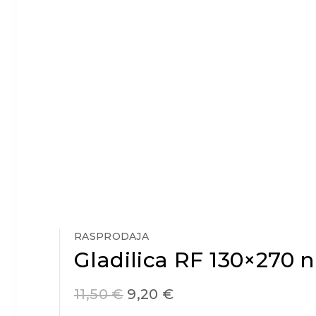
RASPRODAJA
Gladilica RF 130×270
11,50
€
9,20
€