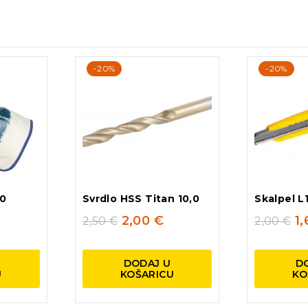
-20%
-20%
10
Svrdlo HSS Titan 10,0
Skalpel 
2,00
€
1
2,50
€
2,00
€
DODAJ U
D
U
KOŠARICU
KO