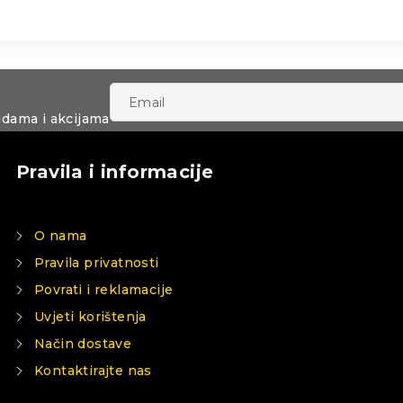
udama i akcijama
Pravila i informacije
O nama
Pravila privatnosti
Povrati i reklamacije
Uvjeti korištenja
Način dostave
Kontaktirajte nas