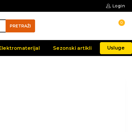
Login
0
PRETRAŽI
Usluge
Elektromaterijal
Sezonski artikli