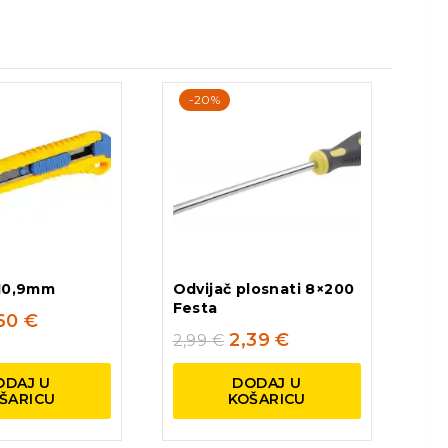
-20%
L10,9mm
Odvijač plosnati 8×200
Festa
,60
€
2,39
€
2,99
€
ODAJ U
DODAJ U
ŠARICU
KOŠARICU