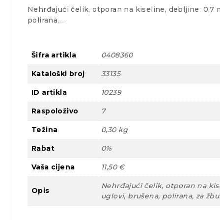
Nehrđajući čelik, otporan na kiseline, debljine: 0,7
polirana,…
Šifra artikla
0408360
Kataloški broj
33135
ID artikla
10239
Raspoloživo
7
Težina
0,30 kg
Rabat
0%
Vaša cijena
11,50 €
Nehrđajući čelik, otporan na kis
Opis
uglovi, brušena, polirana, za žbu