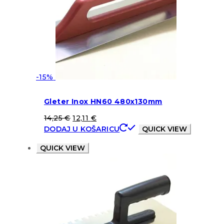
-15%
Gleter Inox HN60 480x130mm
14,25
€
12,11
€
DODAJ U KOŠARICU
QUICK VIEW
QUICK VIEW