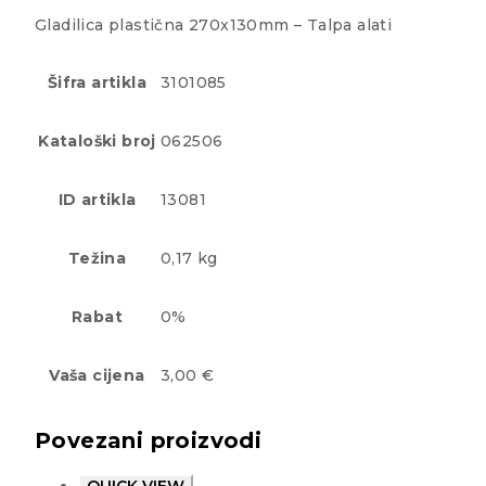
Gladilica plastična 270x130mm – Talpa alati
Šifra artikla
3101085
Kataloški broj
062506
ID artikla
13081
Težina
0,17 kg
Rabat
0%
Vaša cijena
3,00 €
Povezani proizvodi