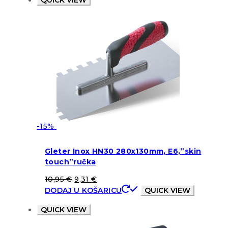
QUICK VIEW
-15%
Gleter Inox HN30 280x130mm, E6,”skin
touch”ručka
10,95
€
9,31
€
DODAJ U KOŠARICU
QUICK VIEW
QUICK VIEW