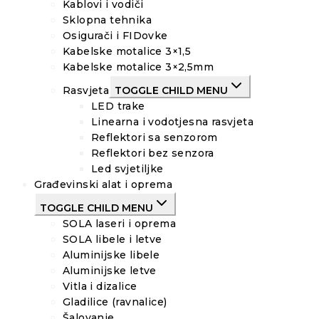
Kablovi i vodiči
Sklopna tehnika
Osigurači i FIDovke
Kabelske motalice 3×1,5
Kabelske motalice 3×2,5mm
Rasvjeta
TOGGLE CHILD MENU
LED trake
Linearna i vodotjesna rasvjeta
Reflektori sa senzorom
Reflektori bez senzora
Led svjetiljke
Građevinski alat i oprema
TOGGLE CHILD MENU
SOLA laseri i oprema
SOLA libele i letve
Aluminijske libele
Aluminijske letve
Vitla i dizalice
Gladilice (ravnalice)
Šalovanje