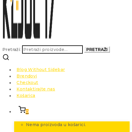
Pretraži:
PRETRAŽI
Blog Without Sidebar
Brendovi
Checkout
Kontaktirajte nas
Košarica
0
Nema proizvoda u košarici.