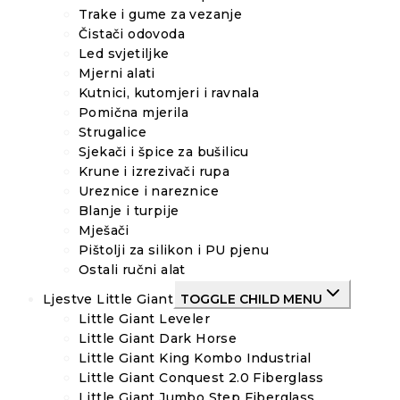
Trake i gume za vezanje
Čistači odovoda
Led svjetiljke
Mjerni alati
Kutnici, kutomjeri i ravnala
Pomična mjerila
Strugalice
Sjekači i špice za bušilicu
Krune i izrezivači rupa
Ureznice i nareznice
Blanje i turpije
Mješači
Pištolji za silikon i PU pjenu
Ostali ručni alat
Ljestve Little Giant
TOGGLE CHILD MENU
Little Giant Leveler
Little Giant Dark Horse
Little Giant King Kombo Industrial
Little Giant Conquest 2.0 Fiberglass
Little Giant Jumbo Step Fiberglass