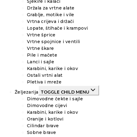
Sjekire i kalači
Držala za vrtne alate
Grablje, motike i vile
Vrtna crijeva i držači
Lopate, štihače i krampovi
Vrtne šprice
Vrtne spojnice i ventili
Vrtne škare
Pile i mačete
Lanci i sajle
Karabini, karike i okov
Ostali vrtni alat
Pletiva i mreže
Željezarija
TOGGLE CHILD MENU
Dimovodne čekte i sajle
Dimovodne cijevi
Karabini, karike i okov
Oranije i kotlovi
Cilindar brave
Sobne brave