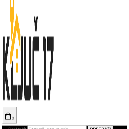
0
Pretraži:
PRETRAŽI