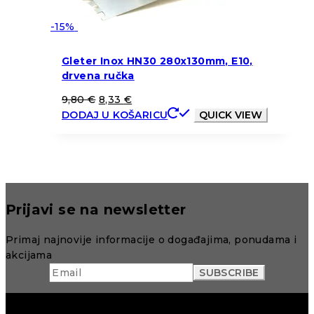
-15%
Gleter Inox HN30 280x130mm, E10,
drvena ručka
9,80
€
8,33
€
DODAJ U KOŠARICU
QUICK VIEW
Prijavi se na newsletter
Primaj najnovije informacije o događajima, ponudama i
akcijama