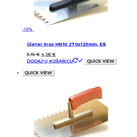
-15%
Gleter Inox HN10 270x125mm, E8
5,15
€
4,38
€
DODAJ U KOŠARICU
QUICK VIEW
QUICK VIEW