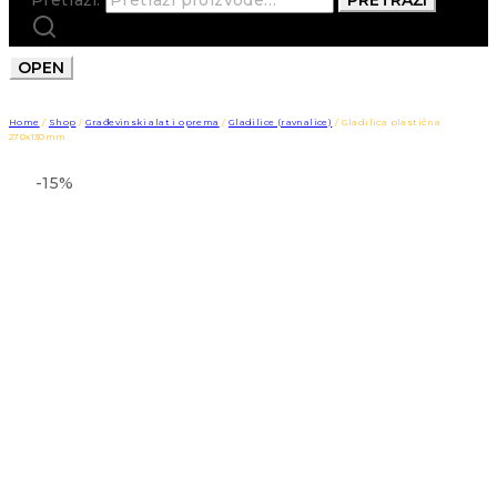
OPEN
Home
/
Shop
/
Građevinski alat i oprema
/
Gladilice (ravnalice)
/
Gladilica plastična
270x130mm
-15%