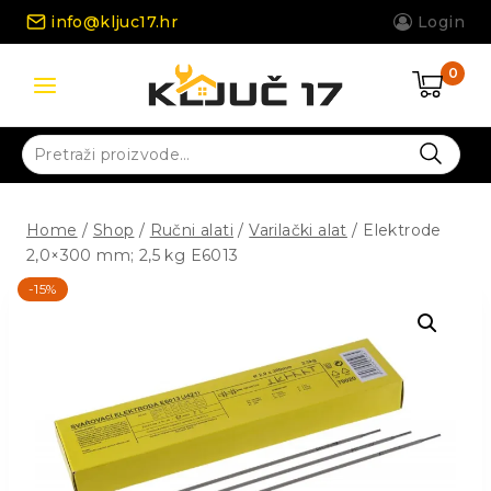
Skip
info@kljuc17.hr
Login
to
content
0
Pretraži:
Home
/
Shop
/
Ručni alati
/
Varilački alat
/
Elektrode
2,0×300 mm; 2,5 kg E6013
-15%