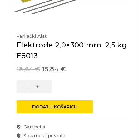
Varilački Alat
Elektrode 2,0×300 mm; 2,5 kg
E6013
18,64
€
15,84
€
Elektrode
2,0x300
mm;
2,5
DODAJ U KOŠARICU
kg
E6013
količina
Garancija
Sigurnost povrata