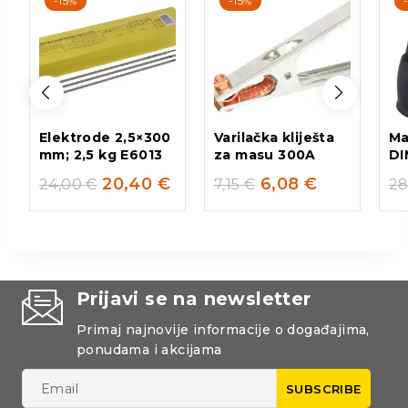
-15%
-15%
Elektrode 2,5×300
Varilačka kliješta
Ma
mm; 2,5 kg E6013
za masu 300A
DI
20,40
€
6,08
€
24,00
€
7,15
€
28
Prijavi se na newsletter
Primaj najnovije informacije o događajima,
ponudama i akcijama