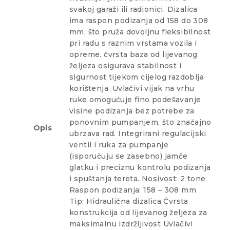
svakoj garaži ili radionici. Dizalica
ima raspon podizanja od 158 do 308
mm, što pruža dovoljnu fleksibilnost
pri radu s raznim vrstama vozila i
opreme. čvrsta baza od lijevanog
željeza osigurava stabilnost i
sigurnost tijekom cijelog razdoblja
korištenja. Uvlačivi vijak na vrhu
ruke omogućuje fino podešavanje
visine podizanja bez potrebe za
ponovnim pumpanjem, što značajno
Opis
ubrzava rad. Integrirani regulacijski
ventil i ruka za pumpanje
(isporučuju se zasebno) jamče
glatku i preciznu kontrolu podizanja
i spuštanja tereta. Nosivost: 2 tone
Raspon podizanja: 158 – 308 mm
Tip: Hidraulična dizalica Čvrsta
konstrukcija od lijevanog željeza za
maksimalnu izdržljivost Uvlačivi