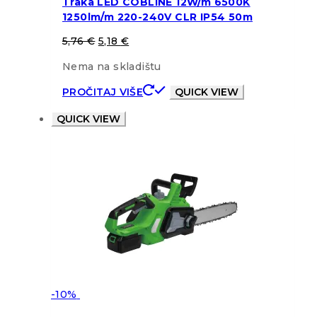
Traka LED COBLINE 12W/m 6500K
1250lm/m 220-240V CLR IP54 50m
5,76
€
5,18
€
Nema na skladištu
PROČITAJ VIŠE
QUICK VIEW
QUICK VIEW
-10%