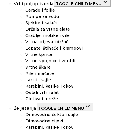
Vrt i poljoprivreda
TOGGLE CHILD MENU
Cerade i folije
Pumpe za vodu
Sjekire i kalači
Držala za vrtne alate
Grablje, motike i vile
Vrtna crijeva i držači
Lopate, štihače i krampovi
Vrtne šprice
Vrtne spojnice i ventili
Vrtne škare
Pile i mačete
Lanci i sajle
Karabini, karike i okov
Ostali vrtni alat
Pletiva i mreže
Željezarija
TOGGLE CHILD MENU
Dimovodne čekte i sajle
Dimovodne cijevi
Karabini, karike i okov