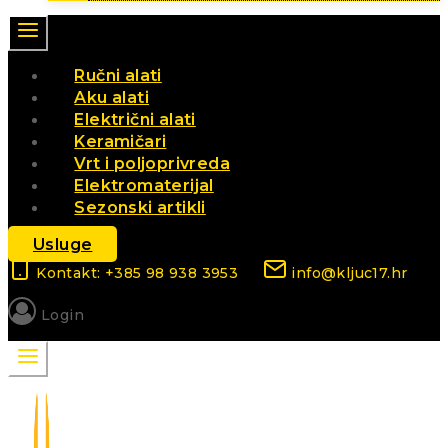
Ručni alati
Aku alati
Električni alati
Keramičari
Vrt i poljoprivreda
Elektromaterijal
Sezonski artikli
Usluge
Kontakt: +385 98 938 3953
info@kljuc17.hr
Login