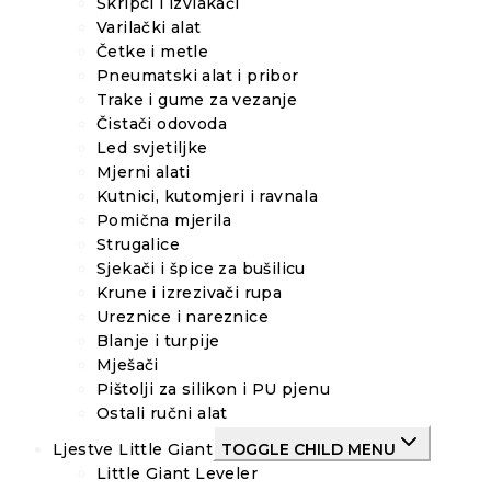
Škripci i izvlakači
Varilački alat
Četke i metle
Pneumatski alat i pribor
Trake i gume za vezanje
Čistači odovoda
Led svjetiljke
Mjerni alati
Kutnici, kutomjeri i ravnala
Pomična mjerila
Strugalice
Sjekači i špice za bušilicu
Krune i izrezivači rupa
Ureznice i nareznice
Blanje i turpije
Mješači
Pištolji za silikon i PU pjenu
Ostali ručni alat
Ljestve Little Giant
TOGGLE CHILD MENU
Little Giant Leveler