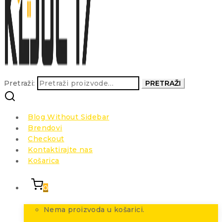
Pretraži:
PRETRAŽI
Blog Without Sidebar
Brendovi
Checkout
Kontaktirajte nas
Košarica
0
Nema proizvoda u košarici.