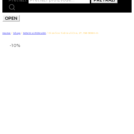
OPEN
Home
/
Shop
/
NOVO U PONUDI
/
Dizalica hidraulična, 2T, 158-308mm
-10%