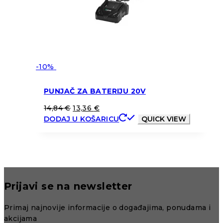
-10%
PUNJAČ ZA BATERIJU 20V
14,84
€
13,36
€
DODAJ U KOŠARICU
QUICK VIEW
Prijavi se na newsletter
Primaj najnovije informacije o događajima, ponudama i
akcijama