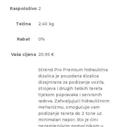
Raspoloživo
2
Težina
2,40 kg
Rabat
0%
Vaša cijena
20,95 €
Strend Pro Premium hidraulična
dizalica je pouzdana dizalica
dizajnirana za podizanje vozila,
strojeva i drugih teških tereta
tijekom popravaka i servisnih
radova. Zahvaljujući hidrauličnom
mehanizmu, omogućuje vam
podizanje tereta do 2 tone uz
minimalan napor, što je čini
nezamjenjivim pomoćnikom u