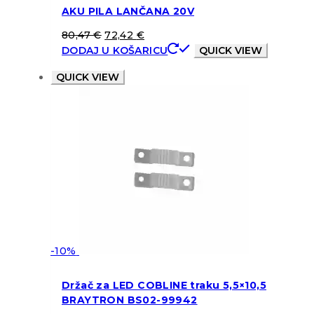
AKU PILA LANČANA 20V
80,47
€
72,42
€
DODAJ U KOŠARICU
QUICK VIEW
QUICK VIEW
-10%
Držač za LED COBLINE traku 5,5×10,5
BRAYTRON BS02-99942