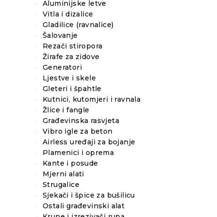
Aluminijske letve
Vitla i dizalice
Gladilice (ravnalice)
Šalovanje
Rezači stiropora
Žirafe za zidove
Generatori
Ljestve i skele
Gleteri i špahtle
Kutnici, kutomjeri i ravnala
Žlice i fangle
Građevinska rasvjeta
Vibro igle za beton
Airless uređaji za bojanje
Plamenici i oprema
Kante i posude
Mjerni alati
Strugalice
Sjekači i špice za bušilicu
Ostali građevinski alat
Krune i izrezivači rupa