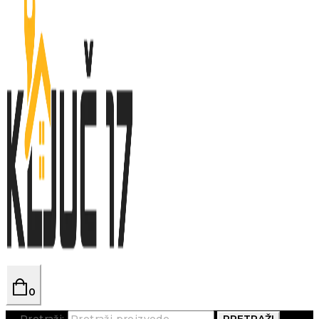
0
Pretraži:
PRETRAŽI