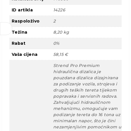
ID artikla
14226
Raspoloživo
2
Težina
8,20 kg
Rabat
0%
Vaša cijena
58,15 €
Strend Pro Premium
hidraulična dizalica je
pouzdana dizalica dizajnirana
za podizanje vozila, strojeva i
drugih teških tereta tijekom
popravaka i servisnih radova.
Zahvaljujući hidrauličnom
mehanizmu, omogućuje vam
podizanje tereta do 16 tona uz
minimalan napor, što je čini
nezamjenjivim pomoćnikom u