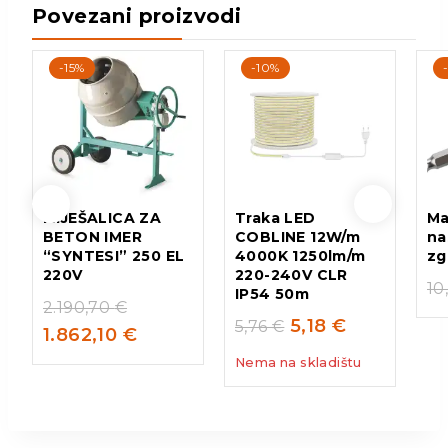
Povezani proizvodi
-15%
-10%
MIJEŠALICA ZA
Traka LED
Ma
BETON IMER
COBLINE 12W/m
na
“SYNTESI” 250 EL
4000K 1250lm/m
zg
220V
220-240V CLR
10
IP54 50m
2.190,70
€
5,18
€
5,76
€
1.862,10
€
Nema na skladištu