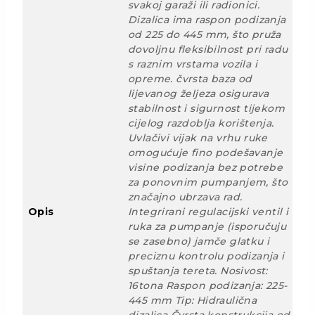
svakoj garaži ili radionici.
Dizalica ima raspon podizanja
od 225 do 445 mm, što pruža
dovoljnu fleksibilnost pri radu
s raznim vrstama vozila i
opreme. čvrsta baza od
lijevanog željeza osigurava
stabilnost i sigurnost tijekom
cijelog razdoblja korištenja.
Uvlačivi vijak na vrhu ruke
omogućuje fino podešavanje
visine podizanja bez potrebe
za ponovnim pumpanjem, što
značajno ubrzava rad.
Opis
Integrirani regulacijski ventil i
ruka za pumpanje (isporučuju
se zasebno) jamče glatku i
preciznu kontrolu podizanja i
spuštanja tereta. Nosivost:
16tona Raspon podizanja: 225-
445 mm Tip: Hidraulična