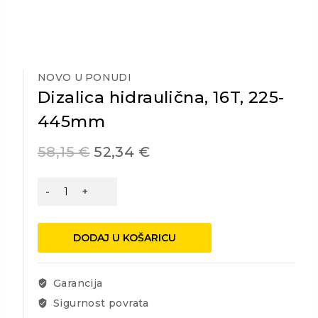
NOVO U PONUDI
Dizalica hidraulična, 16T, 225-
445mm
58,15
€
52,34
€
Dizalica
hidraulična,
16T,
225-
DODAJ U KOŠARICU
445mm
količina
Garancija
Sigurnost povrata