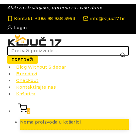
Skip
Alati za stručnjake, oprema za svaki dom!
to
content
Kontakt: +385 98 938 3953
info@kljuc17.hr
Login
Pretraži:
PRETRAŽI
Blog Without Sidebar
Brendovi
Checkout
Kontaktirajte nas
Košarica
0
Nema proizvoda u košarici.