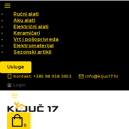
Ručni alati
Aku alati
Električni alati
Keramičari
Vrt i poljoprivreda
Elektromaterijal
Sezonski artikli
Usluge
Kontakt: +385 98 938 3953
info@kljuc17.hr
Login
0