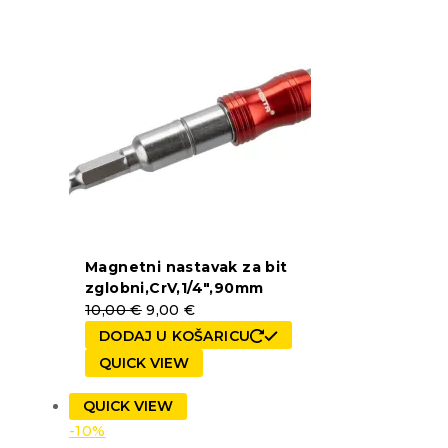
Magnetni nastavak za bit
zglobni,CrV,1/4″,90mm
10,00
€
9,00
€
DODAJ U KOŠARICU
QUICK VIEW
QUICK VIEW
-10%