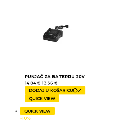
PUNJAČ ZA BATERIJU 20V
14,84
€
13,36
€
DODAJ U KOŠARICU
QUICK VIEW
QUICK VIEW
-10%