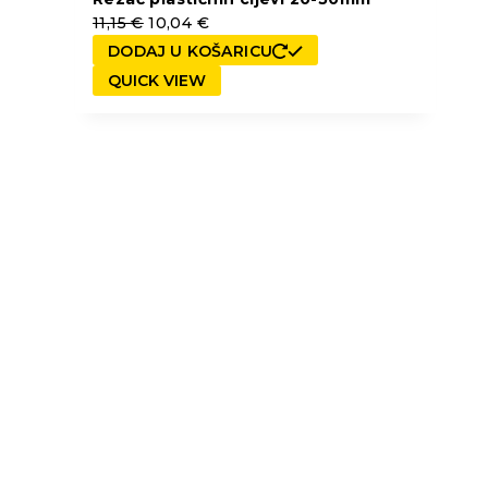
11,15
€
10,04
€
DODAJ U KOŠARICU
QUICK VIEW