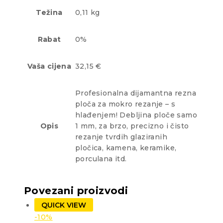
Težina
0,11 kg
Rabat
0%
Vaša cijena
32,15 €
Profesionalna dijamantna rezna
ploča za mokro rezanje – s
hlađenjem! Debljina ploče samo
Opis
1 mm, za brzo, precizno i čisto
rezanje tvrdih glaziranih
pločica, kamena, keramike,
porculana itd.
Povezani proizvodi
QUICK VIEW
-10%