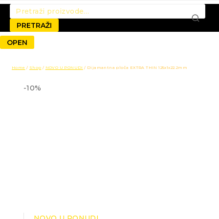
Pretraži:
PRETRAŽI
OPEN
Home
/
Shop
/
NOVO U PONUDI
/
Dijamantna ploča EXTRA THIN 125x1x22.2mm
-10%
NOVO U PONUDI