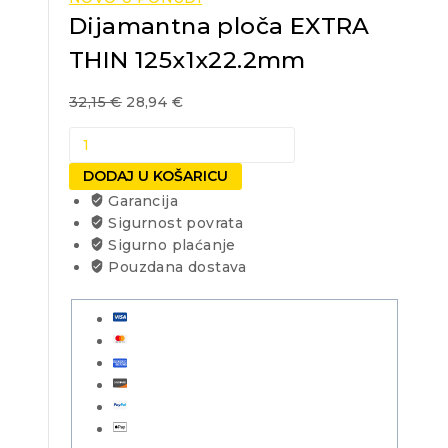
Dijamantna ploča EXTRA
THIN 125x1x22.2mm
32,15
€
28,94
€
Dijamantna
ploča
DODAJ U KOŠARICU
EXTRA
Garancija
THIN
Sigurnost povrata
125x1x22.2mm
Sigurno plaćanje
količina
Pouzdana dostava