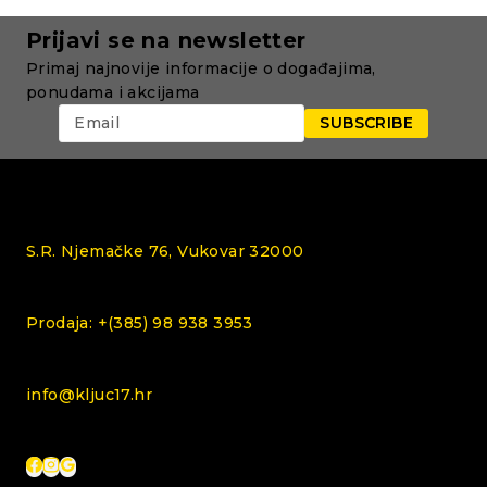
Prijavi se na newsletter
Primaj najnovije informacije o događajima,
ponudama i akcijama
S.R. Njemačke 76, Vukovar 32000
Prodaja: +(385) 98 938 3953
info@kljuc17.hr