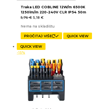
Traka LED COBLINE 12W/m 6500K
1250lm/m 220-240V CLR IP54 50m
5,76
€
5,18
€
Nema na skladištu
PROČITAJ VIŠE
QUICK VIEW
QUICK VIEW
-15%