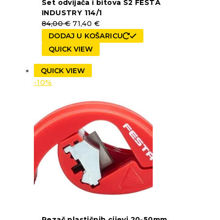
Set odvijača i bitova S2 FESTA
INDUSTRY 114/1
84,00
€
71,40
€
DODAJ U KOŠARICU
QUICK VIEW
QUICK VIEW
-10%
Rezač plastičnih cijevi 20-50mm