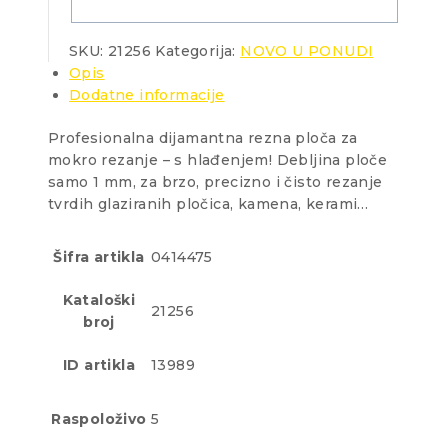
SKU:
21256
Kategorija:
NOVO U PONUDI
Opis
Dodatne informacije
Profesionalna dijamantna rezna ploča za
mokro rezanje – s hlađenjem! Debljina ploče
samo 1 mm, za brzo, precizno i čisto rezanje
tvrdih glaziranih pločica, kamena, kerami…
Šifra artikla
0414475
Kataloški
21256
broj
ID artikla
13989
Raspoloživo
5