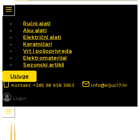
Ručni alati
Aku alati
Električni alati
Keramičari
Vrt i poljoprivreda
Elektromaterijal
Sezonski artikli
Usluge
Kontakt: +385 98 938 3953
info@kljuc17.hr
Login