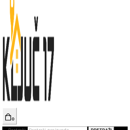
0
Pretraži:
PRETRAŽI