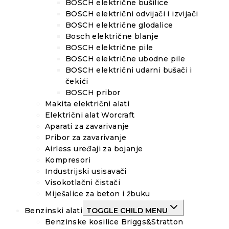
BOSCH električne bušilice
BOSCH električni odvijači i izvijači
BOSCH električne glodalice
Bosch električne blanje
BOSCH električne pile
BOSCH električne ubodne pile
BOSCH električni udarni bušači i
čekići
BOSCH pribor
Makita električni alati
Električni alat Worcraft
Aparati za zavarivanje
Pribor za zavarivanje
Airless uređaji za bojanje
Kompresori
Industrijski usisavači
Visokotlačni čistači
Miješalice za beton i žbuku
Benzinski alati
TOGGLE CHILD MENU
Benzinske kosilice Briggs&Stratton