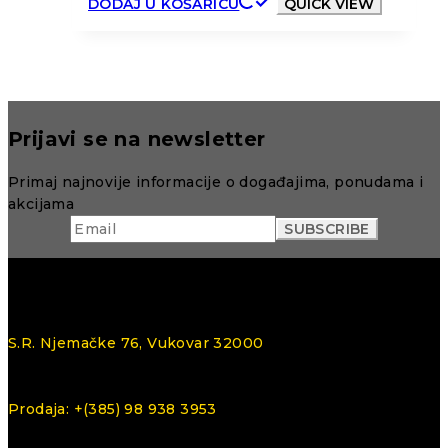
DODAJ U KOŠARICU
QUICK VIEW
Prijavi se na newsletter
Primaj najnovije informacije o događajima, ponudama i
akcijama
S.R. Njemačke 76, Vukovar 32000
Prodaja: +(385) 98 938 3953