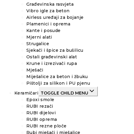
Građevinska rasvjeta
Vibro igle za beton
Airless uređaji za bojanje
Plamenici i oprema
Kante i posude
Mjerni alati
Strugalice
Sjekači i špice za bušilicu
Ostali građevinski alat
Krune i izrezivači rupa
Mješači
Miješalice za beton i žbuku
Pištolji za silikon i PU pjenu
Keramičari
TOGGLE CHILD MENU
Epoxi smole
RUBI rezači
RUBI dijelovi
RUBI oprema
RUBI rezne ploče
Rubi mješači i mješalice