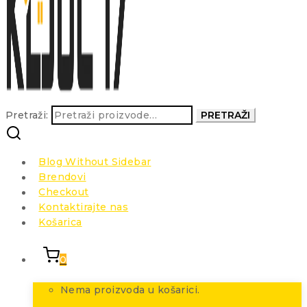
Pretraži:
PRETRAŽI
Blog Without Sidebar
Brendovi
Checkout
Kontaktirajte nas
Košarica
0
Nema proizvoda u košarici.