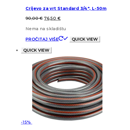
Crijevo za vrt Standard 3/4″, L-50m
90,00
€
76,50
€
Nema na skladištu
PROČITAJ VIŠE
QUICK VIEW
QUICK VIEW
-15%