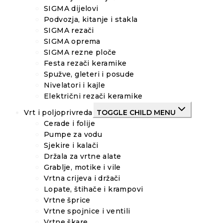
SIGMA dijelovi
Podvozja, kitanje i stakla
SIGMA rezači
SIGMA oprema
SIGMA rezne ploče
Festa rezači keramike
Spužve, gleteri i posude
Nivelatori i kajle
Električni rezači keramike
Vrt i poljoprivreda
TOGGLE CHILD MENU
Cerade i folije
Pumpe za vodu
Sjekire i kalači
Držala za vrtne alate
Grablje, motike i vile
Vrtna crijeva i držači
Lopate, štihače i krampovi
Vrtne šprice
Vrtne spojnice i ventili
Vrtne škare