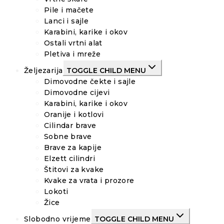
Pile i mačete
Lanci i sajle
Karabini, karike i okov
Ostali vrtni alat
Pletiva i mreže
Željezarija
TOGGLE CHILD MENU
Dimovodne čekte i sajle
Dimovodne cijevi
Karabini, karike i okov
Oranije i kotlovi
Cilindar brave
Sobne brave
Brave za kapije
Elzett cilindri
Štitovi za kvake
Kvake za vrata i prozore
Lokoti
Žice
Slobodno vrijeme
TOGGLE CHILD MENU