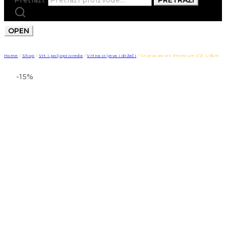
OPEN
Home
/
Shop
/
Vrt i poljoprivreda
/
Vrtna crijeva i držači
/
Crijevo za vrt Premium 1/2″, L-35m
-15%