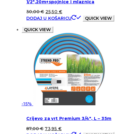
1/2″,20m+spojnice i mlaznica
30,00
€
25,50
€
DODAJ U KOŠARICU
QUICK VIEW
QUICK VIEW
-15%
Crijevo za vrt Premium 3/4″, L – 35m
87,00
€
73,95
€