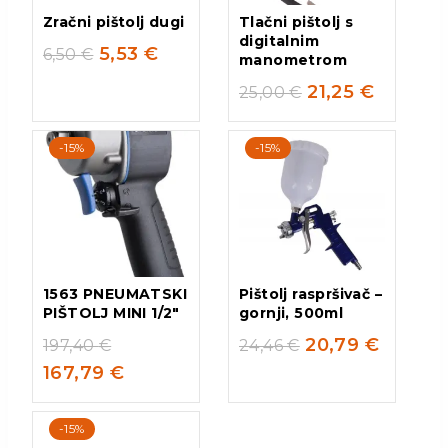
Zračni pištolj dugi
Tlačni pištolj s
digitalnim
5,53
€
6,50
€
manometrom
21,25
€
25,00
€
-15%
-15%
1563 PNEUMATSKI
Pištolj raspršivač –
PIŠTOLJ MINI 1/2″
gornji, 500ml
20,79
€
197,40
€
24,46
€
167,79
€
-15%