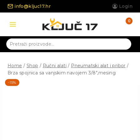
Skip
info@kljuc17.hr
Login
to
content
0
Pretraži:
Home
/
Shop
/
Ručni alati
/
Pneumatski alat i pribor
/
Brza spojnica sa vanjskim navojem 3/8″,mesing
-15%