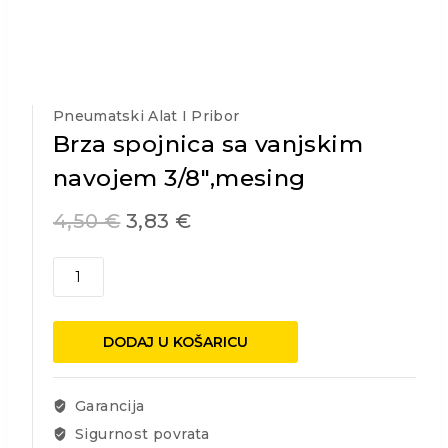
Pneumatski Alat I Pribor
Brza spojnica sa vanjskim
navojem 3/8″,mesing
4,50
€
3,83
€
Brza
spojnica
sa
vanjskim
DODAJ U KOŠARICU
navojem
3/8",mesing
količina
Garancija
Sigurnost povrata