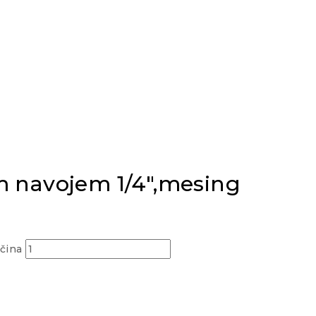
im navojem 1/4″,mesing
ičina