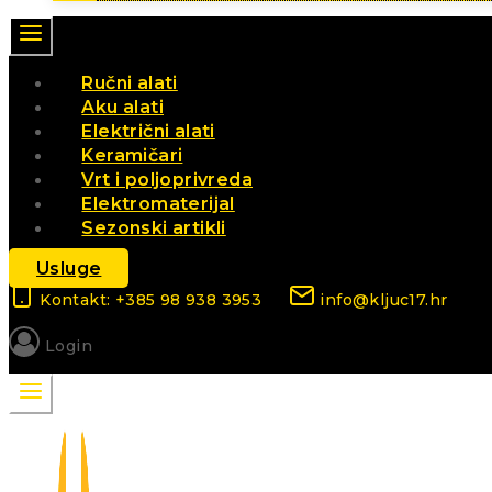
Ručni alati
Aku alati
Električni alati
Keramičari
Vrt i poljoprivreda
Elektromaterijal
Sezonski artikli
Usluge
Kontakt: +385 98 938 3953
info@kljuc17.hr
Login