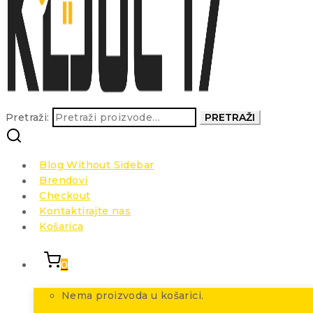
Pretraži:
PRETRAŽI
Blog Without Sidebar
Brendovi
Checkout
Kontaktirajte nas
Košarica
0
Nema proizvoda u košarici.