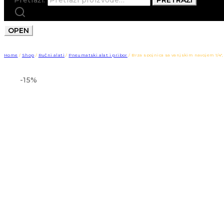
OPEN
Home
/
Shop
/
Ručni alati
/
Pneumatski alat i pribor
/
Brza spojnica sa vanjskim navojem 1/4
-15%