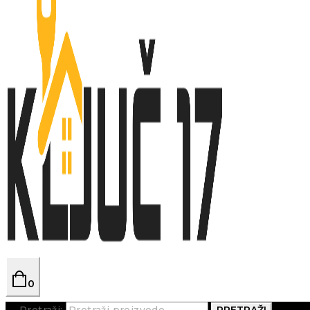
0
Pretraži:
PRETRAŽI